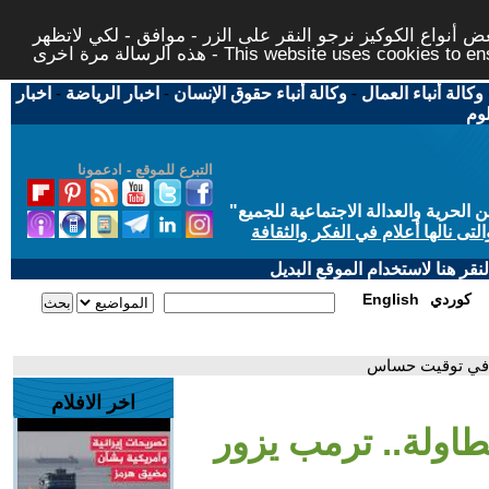
 أنواع الكوكيز نرجو النقر على الزر - موافق - لكي لاتظهر
This website uses cookies to ensure you ge
وكالة أنباء العمال
-
وكالة أنباء حقوق الإنسان
-
اخبار الرياضة
-
اخبار
لوم
التبرع للموقع - ادعمونا
حرية والعدالة الاجتماعية للجميع
"
تى نالها أعلام في الفكر والثقافة
قر هنا لاستخدام الموقع البديل
كوردي
English
ن في توقيت حساس
اخر الافلام
اولة.. ترمب يزور