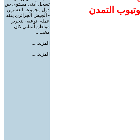
تسجل أدنى مستوى بين
وتيوب التمدن
دول مجموعة العشرين
-
الجيش الجزائري ينفذ
عملة -نوعية- لتحرير
مواطن ألماني كان
مخت ...
المزيد.....
المزيد.....