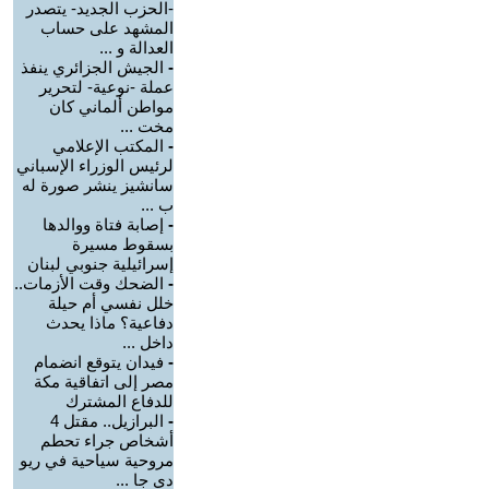
-الحزب الجديد- يتصدر
المشهد على حساب
العدالة و ...
-
الجيش الجزائري ينفذ
عملة -نوعية- لتحرير
مواطن ألماني كان
مخت ...
-
المكتب الإعلامي
لرئيس الوزراء الإسباني
سانشيز ينشر صورة له
ب ...
-
إصابة فتاة ووالدها
بسقوط مسيرة
إسرائيلية جنوبي لبنان
-
الضحك وقت الأزمات..
خلل نفسي أم حيلة
دفاعية؟ ماذا يحدث
داخل ...
-
فيدان يتوقع انضمام
مصر إلى اتفاقية مكة
للدفاع المشترك
-
البرازيل.. مقتل 4
أشخاص جراء تحطم
مروحية سياحية في ريو
دي جا ...