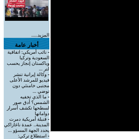
المزيد.....
أخبار عامة
-
نائب أمريكي: اتفاقية
السعودية وتركيا
وباكستان إنجاز يحسب
لتر ...
-
وكالة إيرانية تنشر
فيديو للمرشد الأعلى
مجتبى خامنئي دون
توضي ...
-
ما الذي تخفيه
الشمس؟ أدق صور
لسطحها تكشف أسرار
دواماتها
-
قنبلة أمريكية دمرت
المدينة.. عمدة ناغازاكي
يحدد الجهة المسؤو ...
-
استطلاع تركي: