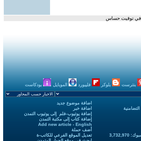
ن في توقيت حساس
بنترست
بلوكر
فليبورد
الموبايل
بودكاست
اضافة موضوع جديد
التضامنية
اضافة خبر
إضافة يوتيوب-فلم إلى يوتيوب التمدن
إضافة كتاب إلى مكتبة التمدن
Add new article - English
أضف حملة
3,732,97
تعديل الموقع الفرعي للكاتب-ة
ابحث في موقع الحوار المتمدن