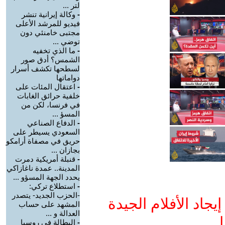
لتر ...
-
وكالة إيرانية تنشر
فيديو للمرشد الأعلى
مجتبى خامنئي دون
توضي ...
-
ما الذي تخفيه
الشمس؟ أدق صور
لسطحها تكشف أسرار
دواماتها
-
اعتقال المئات على
خلفية حرائق الغابات
في فرنسا، لكن من
المسؤ ...
-
الدفاع الصناعي
السعودي يسيطر على
حريق في مصفاة أرامكو
بجازان ...
-
قنبلة أمريكية دمرت
المدينة.. عمدة ناغازاكي
يحدد الجهة المسؤو ...
-
استطلاع تركي:
-الحزب الجديد- يتصدر
جاد الأفلام الجيدة
المشهد على حساب
العدالة و ...
ا
-
البطالة في روسيا