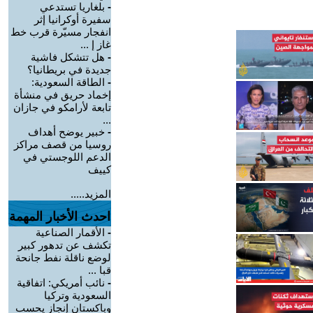
-
بلغاريا تستدعي
سفيرة أوكرانيا إثر
انفجار مسيّرة قرب خط
غاز إ ...
-
هل تتشكل فاشية
جديدة في بريطانيا؟
-
الطاقة السعودية:
إخماد حريق في منشأة
تابعة لأرامكو في جازان
...
-
خبير يوضح أهداف
روسيا من قصف مراكز
الدعم اللوجستي في
كييف
المزيد.....
احدث الأخبار المهمة
-
الأقمار الصناعية
تكشف عن تدهور كبير
لوضع ناقلة نفط جانحة
قبا ...
-
نائب أمريكي: اتفاقية
السعودية وتركيا
وباكستان إنجاز يحسب