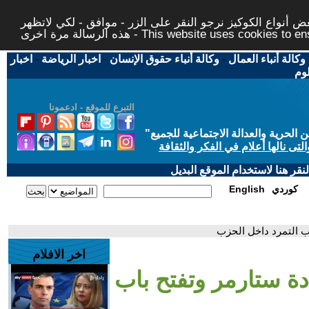
 أنواع الكوكيز نرجو النقر على الزر - موافق - لكي لاتظهر
This website uses cookies to ensure you ge
وكالة أنباء العمال
-
وكالة أنباء حقوق الإنسان
-
اخبار الرياضة
-
اخبار
لوم
التبرع للموقع - ادعمونا
حرية والعدالة الاجتماعية للجميع
"
تى نالها أعلام في الفكر والثقافة
قر هنا لاستخدام الموقع البديل
كوردي
English
اب التمرد داخل الحزب
اخر الافلام
دة ستارمر وتفتح باب