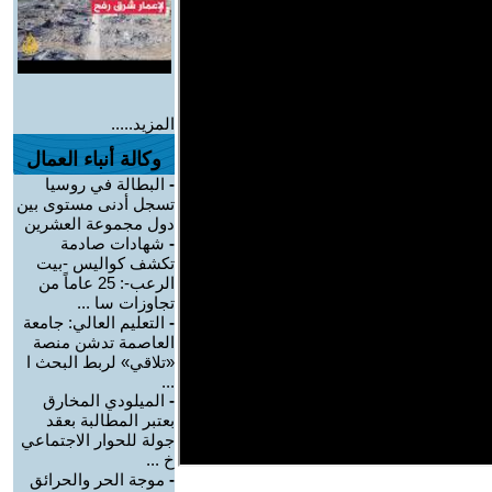
المزيد.....
وكالة أنباء العمال
-
البطالة في روسيا
تسجل أدنى مستوى بين
دول مجموعة العشرين
-
شهادات صادمة
تكشف كواليس -بيت
الرعب-: 25 عاماً من
تجاوزات سا ...
-
التعليم العالي: جامعة
العاصمة تدشن منصة
«تلاقي» لربط البحث ا
...
-
الميلودي المخارق
بعتبر المطالبة بعقد
جولة للحوار الاجتماعي
خ ...
-
موجة الحر والحرائق