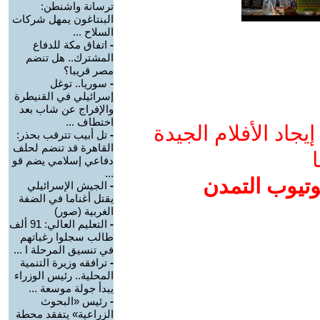
ترسانة واشنطن:
البنتاغون يمهل شركات
السلاح ...
-
اتفاق مكة للدفاع
المشترك.. هل تنضم
مصر قريبا؟
-
سوريا.. توغل
إسرائيلي في القنيطرة
والإفراج عن شاب بعد
اختطاف ...
جاد الأفلام الجيدة
-
تل أبيب تترقب بحذر:
القاهرة قد تنضم لحلف
ا
دفاعي إسلامي يضم قو
...
وتيوب التمدن
-
الجيش الإسرائيلي
يقتل أغناما في الضفة
الغربية (صور)
-
التعليم العالي: 91 ألف
طالب سجلوا رغباتهم
في تنسيق المرحلة ا ...
-
ترافقه وزيرة التنمية
المحلية.. رئيس الوزراء
يبدأ جولة موسعة ...
-
رئيس «البحوث
الزراعية» يتفقد محطة