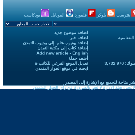
بنترست
بلوكر
فليبورد
الموبايل
بودكاست
اضافة موضوع جديد
التضامنية
اضافة خبر
إضافة يوتيوب-فلم إلى يوتيوب التمدن
إضافة كتاب إلى مكتبة التمدن
Add new article - English
أضف حملة
3,732,97
تعديل الموقع الفرعي للكاتب-ة
ابحث في موقع الحوار المتمدن
شر متاحة للجميع مع الإشارة إلى المصدر
ضاء هيئة الادارة لا تعبر بالضرورة عن رأي الحوار المتمدن