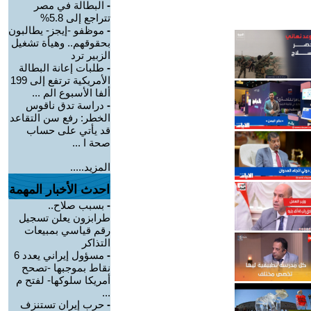
-
البطالة في مصر
تتراجع إلى 5.8%
-
موظفو -إيجز- يطالبون
بحقوقهم.. وهيأة تشغيل
الزبير ترد
-
طلبات إعانة البطالة
الأمريكية ترتفع إلى 199
ألفا الأسبوع الم ...
-
دراسة تدق ناقوس
الخطر: رفع سن التقاعد
قد يأتي على حساب
صحة ا ...
المزيد.....
احدث الأخبار المهمة
-
بسبب صلاح..
طرابزون يعلن تسجيل
رقم قياسي بمبيعات
التذاكر
-
مسؤول إيراني يعدد 6
نقاط بموجبها -تصحح
أمريكا سلوكها- لفتح م
...
-
حرب إيران تستنزف