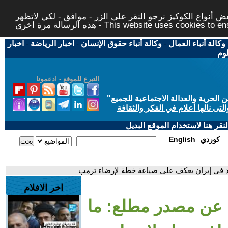
 أنواع الكوكيز نرجو النقر على الزر - موافق - لكي لاتظهر
This website uses cookies to ensure you ge
وكالة أنباء العمال
-
وكالة أنباء حقوق الإنسان
-
اخبار الرياضة
-
اخبار
لوم
التبرع للموقع - ادعمونا
حرية والعدالة الاجتماعية للجميع
"
تى نالها أعلام في الفكر والثقافة
قر هنا لاستخدام الموقع البديل
كوردي
English
أحد في إيران يعكف على صياغة خطة لإرضاء ترمب
اخر الافلام
ية عن مصدر مطلع: ما