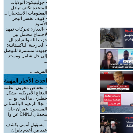
-
-بوليتيكو-: الولايات
المتحدة تكثف تبادل
المعلومات الاستخبارا ...
-
كييف تخسر البحر
الأسود
-
-الديار-: تحركات تمهد
لاجتماع محتمل بين
حزب الله والقيادة ال ...
-
الخارجية الباكستانية:
جهودنا مستمرة للتوصل
إلى حل شامل ومستد
...
المزيد.....
احدث الأخبار المهمة
-
انخفاض مخزون أنظمة
الدفاع الأمريكية -بشكل
خطير-.. ما الذي يع ...
-
نجلا الزعيم الباكستاني
المسجون عمران خان
يتحدثان لـCNN عن وا
...
-
مسؤول أممي يكشف
عدد من أعدم بإيران