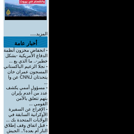
المزيد.....
أخبار عامة
-
انخفاض مخزون أنظمة
الدفاع الأمريكية -بشكل
خطير-.. ما الذي يع ...
-
نجلا الزعيم الباكستاني
المسجون عمران خان
يتحدثان لـCNN عن وا
...
-
مسؤول أممي يكشف
عدد من أعدم بإيران
بتهم تتعلق بالأمن
القومي ...
-
الإفراج عن السفيرة
الأوكرانية السابقة في
الولايات المتحدة بك ...
-
قبل اتفاق وقف إطلاق
النار أم بعده؟.. الجيش