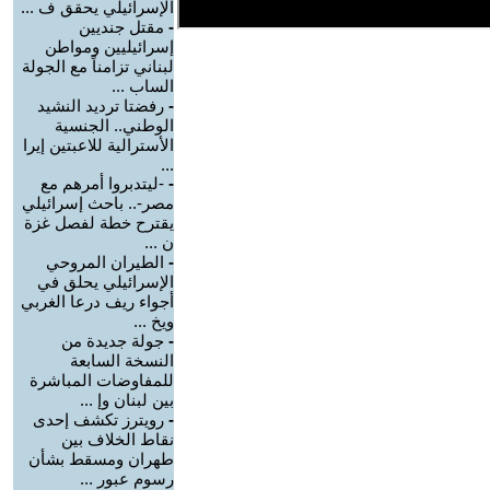
الإسرائيلي يحقق ف ...
-
مقتل جنديين
إسرائيليين ومواطن
لبناني تزامناً مع الجولة
الساب ...
-
رفضتا ترديد النشيد
الوطني.. الجنسية
الأسترالية للاعبتين إيرا
...
-
-ليتدبروا أمرهم مع
مصر-.. باحث إسرائيلي
يقترح خطة لفصل غزة
ن ...
-
الطيران المروحي
الإسرائيلي يحلق في
أجواء ريف درعا الغربي
ويخ ...
-
جولة جديدة من
النسخة السابعة
للمفاوضات المباشرة
بين لبنان وإ ...
-
رويترز تكشف إحدى
نقاط الخلاف بين
طهران ومسقط بشأن
رسوم عبور ...