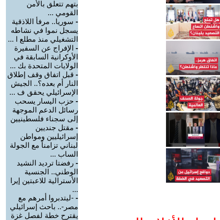
بتهم تتعلق بالأمن
القومي ...
-
سوريا.. مرفأ اللاذقية
يسجل نموا في نشاطه
التشغيلي منذ مطلع ا ...
-
الإفراج عن السفيرة
الأوكرانية السابقة في
الولايات المتحدة بك ...
-
قبل اتفاق وقف إطلاق
النار أم بعده؟.. الجيش
الإسرائيلي يحقق ف ...
-
حزب اليسار يسحب
رسائل الدعم الموجهة
إلى سجناء فلسطينيين
-
مقتل جنديين
إسرائيليين ومواطن
لبناني تزامناً مع الجولة
الساب ...
-
رفضتا ترديد النشيد
الوطني.. الجنسية
الأسترالية للاعبتين إيرا
...
-
-ليتدبروا أمرهم مع
مصر-.. باحث إسرائيلي
يقترح خطة لفصل غزة