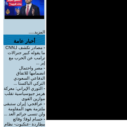
المزيد.....
أخبار عامة
-
مصادر تكشف لـCNN
ما يقوله كبير جنرالات
ترامب عن الحرب مع
إير ...
-
مصر واحتمال
انضمامها للاتفاق
الدفاعي السعودي
التركي الباكستا ...
-
الثوري الإيراني: معركة
هرمز جيوسياسية تقلب
موازين القوى
-
عراقجي: إيران ستبقى
ملتزمة بعهد المقاومة
ولن تنسى جرائم العد ...
-
حسام لوقا: وقائع
مطاردة -عنكبوت- نظام