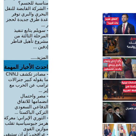
مناسبة للجسم؟
-
الشركة القابضة للنقل
البحري والبري توفر
عدة طرق جديدة لحجز
ر ...
-
سويلم يتابع تنفيذ
المرحلة الثالثة من
مشروع تأهيل قناطر
إدفين ...
المزيد.....
احدث الأخبار المهمة
-
مصادر تكشف لـCNN
ما يقوله كبير جنرالات
ترامب عن الحرب مع
إير ...
-
مصر واحتمال
انضمامها للاتفاق
الدفاعي السعودي
التركي الباكستا ...
-
الثوري الإيراني: معركة
هرمز جيوسياسية تقلب
موازين القوى
-
عراقجي: إيران ستبقى