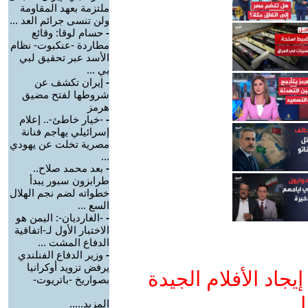
ملتزمة بعهد المقاومة
ولن تنسى جرائم العد ...
-
حسام لوقا: وقائع
مطاردة -عنكبوت- نظام
الأسد عبر تحقيق لبي
بي ...
-
إيران تكشف عن
شروطها لفتح مضيق
هرمز
-
-خيار خاطئ-.. إعلام
إسرائيلي يهاجم فنانة
مصرية تخلت عن يهودي
...
-
بعد محمد صلاح..
طرابزون سبور يبدأ
خطواته لضم نجم الهلال
السع ...
-
-الغارديان-: اليمن هو
الاختبار الأول لـ-اتفاقية
الدفاع المشت ...
-
وزير الدفاع الفنلندي
يرفض تزويد أوكرانيا
جاد الأفلام الجيدة
بصواريخ -باتريوت-
ا
المزيد.....