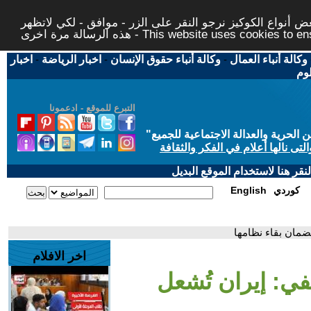
 أنواع الكوكيز نرجو النقر على الزر - موافق - لكي لاتظهر
This website uses cookies to ensure you ge
وكالة أنباء العمال
-
وكالة أنباء حقوق الإنسان
-
اخبار الرياضة
-
اخبار
لوم
التبرع للموقع - ادعمونا
حرية والعدالة الاجتماعية للجميع
"
تى نالها أعلام في الفكر والثقافة
قر هنا لاستخدام الموقع البديل
كوردي
English
لضمان بقاء نظامها
اخر الافلام
في: إيران تُشعل