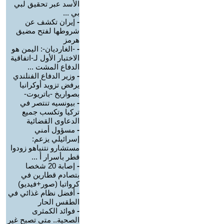
الأسد عبر تحقيق لبي
بي ...
-
إيران تكشف عن
شروطها لفتح مضيق
هرمز
-
-الغارديان-: اليمن هو
الاختبار الأول لـ-اتفاقية
الدفاع المشت ...
-
وزير الدفاع الفنلندي
يرفض تزويد أوكرانيا
بصواريخ -باتريوت-
-
بيونسيه تنتصر في
تركيا وتكسب جميع
الدعاوى القضائية
-
مسؤول أمني
إسرائيلي يزعم:
مستشارو نتنياهو زودوا
قطر بأسرار أ ...
-
إصابة 20 شخصا
بتصادم قطارين في
كرواتيا (صور+فيديو)
-
أفضل نظام غذائي في
الطقس الحار
-
فوائد الكمثرى
الصحية.. متى تصبح غير