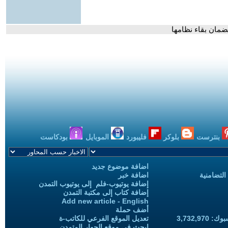
لضمان بقاء نظامها
بنترست
بلوكر
فليبورد
الموبايل
بودكاست
اضافة موضوع جديد
التضامنية
اضافة خبر
إضافة يوتيوب-فلم إلى يوتيوب التمدن
إضافة كتاب إلى مكتبة التمدن
Add new article - English
أضف حملة
3,732,97
تعديل الموقع الفرعي للكاتب-ة
ابحث في موقع الحوار المتمدن