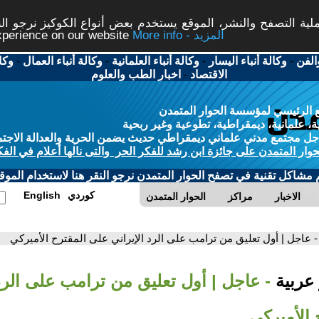
ة التصفح والنشر، الموقع يستخدم بعض أنواع الكوكيز نرجو النق
More info - المزيد
experience on our website
الفن
-
وكالة أنباء اليسار
-
وكالة أنباء العلمانية
-
وكالة أنباء العمال
-
وكا
الاقتصاد
-
اخبار الطب والعلوم
 الرئيسي لمؤسسة الحوار المتمدن
، علمانية، ديمقراطية، تطوعية وغير ربحية
ل مجتمع مدني علماني ديمقراطي حديث يضمن الحرية والعدالة الاجتم
حوار المتمدن على جائزة ابن رشد للفكر الحر والتى نالها أعلام في الفك
م مشاكل تقنية في تصفح الحوار المتمدن نرجو النقر هنا لاستخدام الموقع
كوردي
English
الاخبار
مراكز
الحوار المتمدن
- عاجل | أول تعليق من ترامب على الرد الإيراني على المقترح الأميركي
 عربية
- عاجل | أول تعليق من ترامب على الرد 
 الأميركي