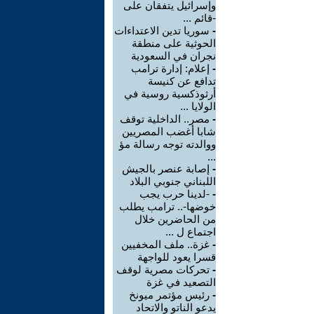
وإسرائيل يتفقان على
-قائم ...
-
سوريا تدين الاعتداءات
الحوثية على منطقة
نجران في السعودية
-
إعلام: إدارة ترامب
تدافع عن كنيسة
أرثوذكسية روسية في
الولايا ...
-
مصر.. الداخلية توقف
شابا أغضب المصريين
ووالدته توجه رسالة مؤ
...
-
إصابة عنصر بالجيش
اللبناني جنوبي البلاد
-
-لدينا حرب يجب
خوضها-.. ترامب يطلب
من الحاضرين خلال
اجتماع ل ...
-
غزة.. ملف المخفيين
قسرا يعود للواجهة
-
تحركات مصرية لوقف
التصعيد في غزة
-
رئيس مؤتمر ميونخ
يدعو الناتو والاتحاد