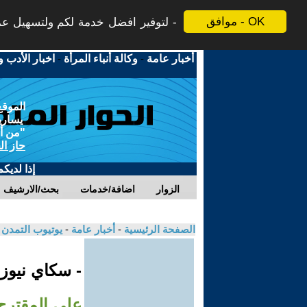
موافق - OK
لتوفير افضل خدمة لكم ولتسهيل عملي
أخبار عامة
-
وكالة أنباء المرأة
-
اخبار الأدب و
الموقع
يسارية
"من أج
حاز ال
إذا لديك
الزوار
اضافة/خدمات
بحث/الارشيف
الصفحة الرئيسية
-
أخبار عامة
-
يوتيوب التمدن
- سكاي نيوز
على المقترح