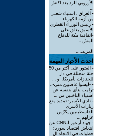
الأوروبي للرد بعد اكتش
...
-
العراق.. استياء شعبي
من أزمة الكهرباء
-
رئيس الوزراء القطري
الأسبق يعلق على
-اتفاقية مكة للدفاع
المش ...
المزيد.....
احدث الأخبار المهمة
-
العثور على أكثر من 50
جثة متحللة في دار
للجنازات بأمريكا.. و ...
-
-ليسوا غاضبين مني-..
ترامب ينأى بنفسه عن
استياء الناخبين من ...
-
نادي الأسير: تمديد منع
زيارات الأسرى
الفلسطينيين يكرّس
عزلهم ...
-
جهاد أزعور لـCNN عن
انتعاش اقتصاد سوريا:
خطوات في الاتجاه ال