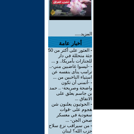
المزيد.....
أخبار عامة
-
العثور على أكثر من 50
جثة متحللة في دار
للجنازات بأمريكا.. و ...
-
-ليسوا غاضبين مني-..
ترامب ينأى بنفسه عن
استياء الناخبين من ...
-
-أتمنى أن تكون
واضحة وصريحة- .. حمد
بن جاسم يعلق على
الاتفاق ...
-
الحوثيون يعلنون شن
هجوم على -قوات
سعودية في معسكر
صحن الجن- ...
-
من سيراقب نزع سلاح
حزب الله؟ لبنان