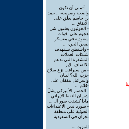
...
-
-أتمنى أن تكون
واضحة وصريحة- .. حمد
بن جاسم يعلق على
الاتفاق ...
-
الحوثيون يعلنون شن
هجوم على -قوات
سعودية في معسكر
صحن الجن- ...
-
واشنطن تستهدف
شبكات العملات
المشفرة التي تدعم
الالتفاف الإير ...
-
من سيراقب نزع سلاح
حزب الله؟ لبنان
وإسرائيل يتفقان على
ا
-قائم ...
-
الحصار الأميركي يشلّ
شريان النفط الإيراني..
ماذا كشفت صور ال ...
-
سوريا تدين الاعتداءات
الحوثية على منطقة
نجران في السعودية
المزيد.....