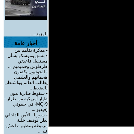
المزيد.....
أخبار عامة
-
مذكرة تفاهم بين
دمشق وموسكو بشأن
مستقبل قاعدتي
طرطوس وحميميم ...
-
الحوثيون يكثفون
هجماتهم والعليمي
يطالب العالم وواشنطن
بالضغط ...
-
سقوط طائرة بدون
طيار أمريكية من طراز -
MQ-9- في جيبوتي
(فيديو ...
-
سوريا.. الأمن الداخلي
يعلن توقيف خلية
مرتبطة بتنظيم -داعش-
ف ...