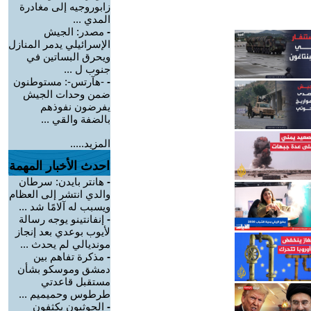
زابوروجيه إلى مغادرة
المدي ...
-
مصدر: الجيش
الإسرائيلي يدمر المنازل
ويحرق البساتين في
جنوب ل ...
-
-هآرتس-: مستوطنون
ضمن وحدات الجيش
يفرضون نفوذهم
بالضفة والقي ...
المزيد.....
احدث الأخبار المهمة
-
هانتر بايدن: سرطان
والدي انتشر إلى العظام
ويسبب له آلامًا شد ...
-
إنفانتينو يوجه رسالة
لأيوب بوعدي بعد إنجاز
مونديالي لم يحدث ...
-
مذكرة تفاهم بين
دمشق وموسكو بشأن
مستقبل قاعدتي
طرطوس وحميميم ...
-
الحوثيون يكثفون