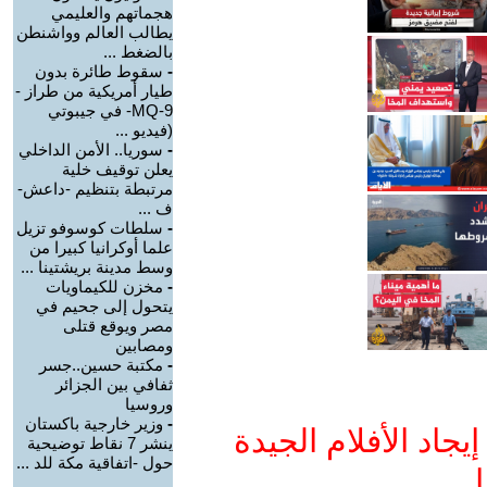
هجماتهم والعليمي
يطالب العالم وواشنطن
بالضغط ...
-
سقوط طائرة بدون
طيار أمريكية من طراز -
MQ-9- في جيبوتي
(فيديو ...
-
سوريا.. الأمن الداخلي
يعلن توقيف خلية
مرتبطة بتنظيم -داعش-
ف ...
-
سلطات كوسوفو تزيل
علما أوكرانيا كبيرا من
وسط مدينة بريشتينا ...
-
مخزن للكيماويات
يتحول إلى جحيم في
مصر ويوقع قتلى
ومصابين
-
مكتبة حسين..جسر
ثفافي بين الجزائر
وروسيا
-
وزير خارجية باكستان
جاد الأفلام الجيدة
ينشر 7 نقاط توضيحية
حول -اتفاقية مكة للد ...
ا