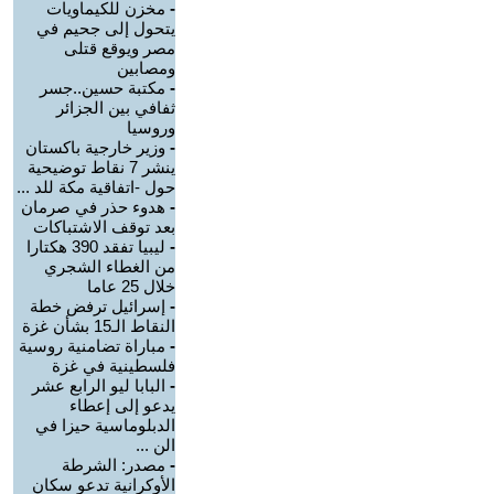
-
مخزن للكيماويات
يتحول إلى جحيم في
مصر ويوقع قتلى
ومصابين
-
مكتبة حسين..جسر
ثفافي بين الجزائر
وروسيا
-
وزير خارجية باكستان
ينشر 7 نقاط توضيحية
حول -اتفاقية مكة للد ...
-
هدوء حذر في صرمان
بعد توقف الاشتباكات
-
ليبيا تفقد 390 هكتارا
من الغطاء الشجري
خلال 25 عاما
-
إسرائيل ترفض خطة
النقاط الـ15 بشأن غزة
-
مباراة تضامنية روسية
فلسطينية في غزة
-
البابا ليو الرابع عشر
يدعو إلى إعطاء
الدبلوماسية حيزا في
الن ...
-
مصدر: الشرطة
الأوكرانية تدعو سكان