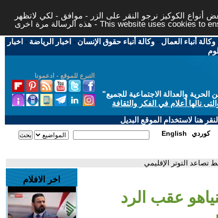
 أنواع الكوكيز نرجو النقر على الزر - موافق - لكي لاتظهر
This website uses cookies to ensure you ge
وكالة أنباء العمال
-
وكالة أنباء حقوق الإنسان
-
اخبار الرياضة
-
اخبار
لوم
التبرع للموقع - ادعمونا
حرية والعدالة الاجتماعية للجميع
"
تى نالها أعلام في الفكر والثقافة
قر هنا لاستخدام الموقع البديل
كوردي
English
ط تصاعد التوتر الإقليمي
اخر الافلام
ياهو عقب الرد