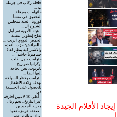
حافلة ركاب في جرمانا
ب ...
-
اتهامات بعرقلة
التحقيق في منشأ
كورونا.. لجنة بمجلس
الشيوخ ال ...
-
هيئة الأدوية تقر أول
لقاح إنفلونزا بتقنية
الحمض النووي الريب ...
-
العرائش: حزب التقدم
والاشتراكية ينظم لقاءً
جماهيرياً حاشداً ...
-
ترامب حول طلب
أوكرانيا صواريخ
باتريوت: نحن بحاجة
إليها أيضا ...
-
ترامب يحظر السياحة
بهدف ولادة الأطفال
للحصول على الجنسية
في ...
-
أغلى 10 لاعبين أفارقة
عبر التاريخ.. نجم ريال
جاد الأفلام الجيدة
مدريد الجديد ين ...
-
صفقة هرمز.. نفوذ
ا
إيران يربك ترامب