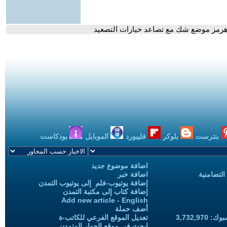
هرمز موضع شك مع تصاعد خيارات التصعيد
بنترست
بلوكر
فليبورد
الموبايل
بودكاست
اضافة موضوع جديد
التضامنية
اضافة خبر
إضافة يوتيوب-فلم إلى يوتيوب التمدن
إضافة كتاب إلى مكتبة التمدن
Add new article - English
أضف حملة
3,732,97
تعديل الموقع الفرعي للكاتب-ة
ابحث في موقع الحوار المتمدن