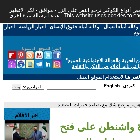
 أنواع الكوكيز نرجو النقر على الزر - موافق - لكي لاتظهر
This website uses cookies to ensure you ge
وكالة أنباء العمال
-
وكالة أنباء حقوق الإنسان
-
اخبار الرياضة
-
اخبار
لوم
التبرع للموقع - ادعمونا
حرية والعدالة الاجتماعية للجميع
"
تى نالها أعلام في الفكر والثقافة
قر هنا لاستخدام الموقع البديل
كوردي
English
هرمز موضع شك مع تصاعد خيارات التصعيد
اخر الافلام
ة واشنطن على فتح