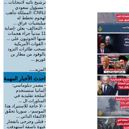
ترشيح نائبه لانتخابات ...
-
مسؤول سعودي
لـCNN: المملكة تتأهب
لهجوم تخطط له
ميليشيات عراق ...
-
-التحالف- يعلن -إصابة
11 مدنياً جراء هجمات
شنها الحوثيون على ...
-
القوات الأمريكية
تسحب طائرات التزود
بالوقود من مطار بن
غوريو ...
المزيد.....
احدث الأخبار المهمة
-
مصدر دبلوماسي:
ألمانيا ستستخدم
أسلحة تقليدية في
المناورات ال ...
-
-لا حاجة للاستيراد هذا
الموسم-.. سوريا تحقّق
الاكتفاء الذاتي ...
-
قتلى وجرحى بانفجار
عبوة ناسفة استهدفت