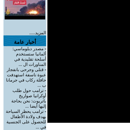
المزيد.....
أخبار عامة
-
مصدر دبلوماسي:
ألمانيا ستستخدم
أسلحة تقليدية في
المناورات ال ...
-
قتلى وجرحى بانفجار
عبوة ناسفة استهدفت
حافلة ركاب في جرمانا
ب ...
-
ترامب حول طلب
أوكرانيا صواريخ
باتريوت: نحن بحاجة
إليها أيضا ...
-
ترامب يحظر السياحة
بهدف ولادة الأطفال
للحصول على الجنسية
في ...