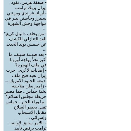
-
صفقة هرمز.. نفوذ
إيران يربك ترامب
-
أريانا غراندي وبريتني
سبيرز وجاستن بيبر في
مواجهة وحش الشهرة
...
-
من يخلف دانيال كريغ؟
العد التنازلي للكشف
عن جيمس بوند الجديد
...
-
بعد صدمة سبتة.. ما
أكبر تحدٍّ يواجه أوروبا
في ملف الهجرة؟
-
إصابات لا تُرى.. حرب
إيران تعيد فتح ملف
أدمغة الجنود الأمريك ...
-
زامير يعلن ملاحقة
نخبة حماس.. فما مصير
خريطة مجلس السلام؟
-
ما وراء الخبر.. حماس
تقبل بحصر السلاح
مقابل الانسحاب
وإسرائي ...
-
-الأمر سابق لأوانه-..
ترامب يرفض تأييد