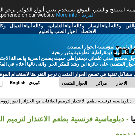
ة التصفح والنشر، الموقع يستخدم بعض أنواع الكوكيز نرجو النق
More info - المزيد
experience on our website
الفن
-
وكالة أنباء اليسار
-
وكالة أنباء العلمانية
-
وكالة أنباء العمال
-
وكا
الاقتصاد
-
اخبار الطب والعلوم
 الرئيسي لمؤسسة الحوار المتمدن
، علمانية، ديمقراطية، تطوعية وغير ربحية
ل مجتمع مدني علماني ديمقراطي حديث يضمن الحرية والعدالة الاجتم
حوار المتمدن على جائزة ابن رشد للفكر الحر والتى نالها أعلام في الفك
م مشاكل تقنية في تصفح الحوار المتمدن نرجو النقر هنا لاستخدام الموقع
كوردي
English
الاخبار
مراكز
الحوار المتمدن
- دبلوماسية فرنسية بطعم الاعتذار لترميم العلاقات مع الجزائر | نيوز زووم
ا
- دبلوماسية فرنسية بطعم الاعتذار لترميم ال
ز زووم