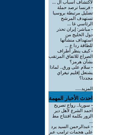
لاكتشاف أسباب ال ...
-
فرنسا ترصد حملة
تضليل مرتبطة بروسيا
تستهدف المرشح
الرئاسي غا ...
-
مباشر: إيران تحذر
دول الخليج من
استهداف منشآتها
للطاقة ردا ع ...
-
كيف ينظر أطراف
الصراع للاتفاق المرتقب
بشأن هرمز؟
-
سلام على ورق.. لماذا
يشتعل إقليم تيغراي
مجددا؟
المزيد.....
احدث الأخبار المهمة
-
سوريا.. رواج تصريح
أحمد الشرع لأهل دير
الزور بكلمة افتتاح مط
...
-
عبدالرحمن السيد يرد
على هجمات ترامب عبر