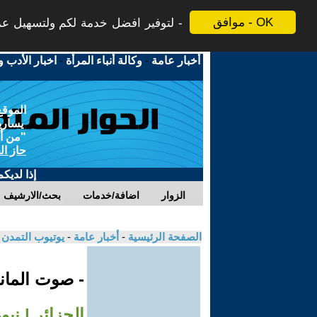
موافق - OK
لتوفير افضل خدمة لكم ولتسهيل عملي
أخبار عامة
-
وكالة أنباء المرأة
-
اخبار الأدب و
الموقع
يسارية
"من أج
حاز ال
إذا لديك
الزوار
اضافة/خدمات
بحث/الارشيف
الصفحة الرئيسية
-
أخبار عامة
-
يوتيوب التمدن
- صوت الماني
الجزائر | نيو