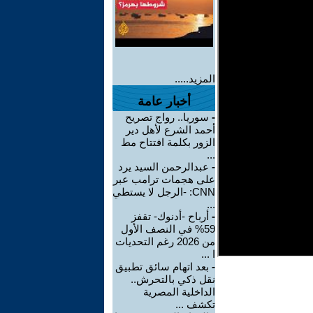
المزيد.....
أخبار عامة
-
سوريا.. رواج تصريح
أحمد الشرع لأهل دير
الزور بكلمة افتتاح مط
...
-
عبدالرحمن السيد يرد
على هجمات ترامب عبر
CNN: -الرجل لا يستطي
...
-
أرباح -أدنوك- تقفز
59% في النصف الأول
من 2026 رغم التحديات
ا ...
-
بعد اتهام سائق تطبيق
نقل ذكي بالتحرش..
الداخلية المصرية
تكشف ...