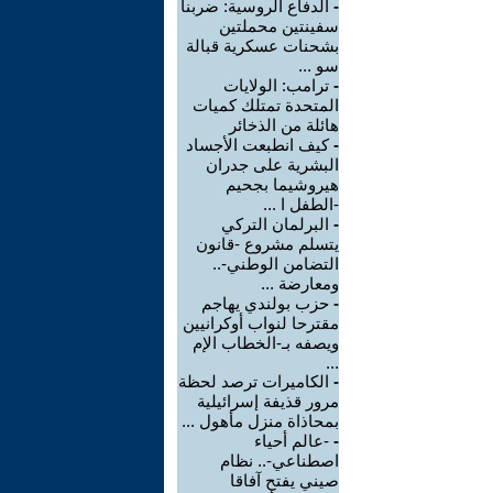
-
الدفاع الروسية: ضربنا
سفينتين محملتين
بشحنات عسكرية قبالة
سو ...
-
ترامب: الولايات
المتحدة تمتلك كميات
هائلة من الذخائر
-
كيف انطبعت الأجساد
البشرية على جدران
هيروشيما بجحيم
-الطفل ا ...
-
البرلمان التركي
يتسلم مشروع -قانون
التضامن الوطني-..
ومعارضة ...
-
حزب بولندي يهاجم
مقترحا لنواب أوكرانيين
ويصفه بـ-الخطاب الإم
...
-
الكاميرات ترصد لحظة
مرور قذيفة إسرائيلية
بمحاذاة منزل مأهول ...
-
-عالم أحياء
اصطناعي-.. نظام
صيني يفتح آفاقا