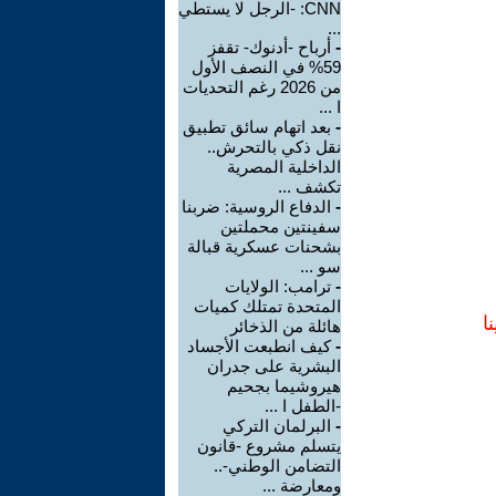
CNN: -الرجل لا يستطي
...
-
أرباح -أدنوك- تقفز
59% في النصف الأول
من 2026 رغم التحديات
ا ...
-
بعد اتهام سائق تطبيق
نقل ذكي بالتحرش..
الداخلية المصرية
تكشف ...
-
الدفاع الروسية: ضربنا
سفينتين محملتين
بشحنات عسكرية قبالة
سو ...
-
ترامب: الولايات
المتحدة تمتلك كميات
ا
هائلة من الذخائر
-
كيف انطبعت الأجساد
البشرية على جدران
هيروشيما بجحيم
-الطفل ا ...
-
البرلمان التركي
يتسلم مشروع -قانون
التضامن الوطني-..
ومعارضة ...