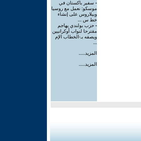
-
سفير باكستان في
موسكو: نعمل مع روسيا
وبيلاروس على إنشاء
خط س ...
-
حزب بولندي يهاجم
مقترحا لنواب أوكرانيين
ويصفه بـ-الخطاب الإم
...
المزيد.....
المزيد.....