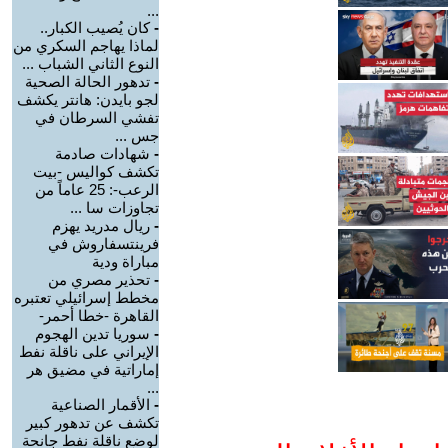
...
-
كان يُصيب الكبار..
لماذا يهاجم السكري من
النوع الثاني الشباب ...
-
تدهور الحالة الصحية
لجو بايدن: هانتر يكشف
تفشي السرطان في
جس ...
-
شهادات صادمة
تكشف كواليس -بيت
الرعب-: 25 عاماً من
تجاوزات سا ...
-
ريال مدريد يهزم
فرينتسفاروش في
مباراة ودية
-
تحذير مصري من
مخطط إسرائيلي تعتبره
القاهرة -خطا أحمر-
-
سوريا تدين الهجوم
الإيراني على ناقلة نفط
إماراتية في مضيق هر
...
-
الأقمار الصناعية
تكشف عن تدهور كبير
لوضع ناقلة نفط جانحة