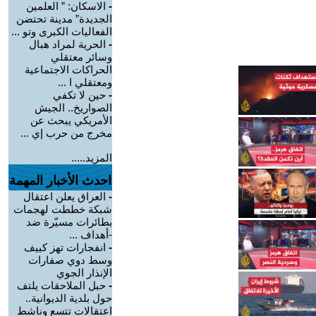
-
الاسكان: ” العلمين
الجديدة” مدينة تحتضن
الفعاليات الكبرى وتو ...
-
الحرية لمراد هبال
وسائر معتقلي
الحراكات الاجتماعية
ومعتقلي ا ...
-
حين لا تكفي
الصواريخ.. الجيش
الأمريكي يبحث عن
مخرج من حرب إي ...
المزيد.....
احدث الأخبار المهمة
-
العراق يعلن اعتقال
شبكة خططت لهجمات
بطائرات مسيّرة ضد
-أهداف ...
-
انفجارات تهز كييف
وسط دوي صفارات
الإنذار الجوي
-
حبل الملاحقات يلتف
حول بلدية الديوانية..
اعتقالات تتسع وناشط