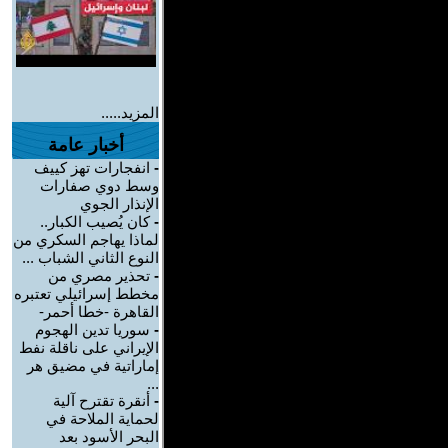
المزيد.....
أخبار عامة
-
انفجارات تهز كييف
وسط دوي صفارات
الإنذار الجوي
-
كان يُصيب الكبار..
لماذا يهاجم السكري من
النوع الثاني الشباب ...
-
تحذير مصري من
مخطط إسرائيلي تعتبره
القاهرة -خطا أحمر-
-
سوريا تدين الهجوم
الإيراني على ناقلة نفط
إماراتية في مضيق هر
...
-
أنقرة تقترح آلية
لحماية الملاحة في
البحر الأسود بعد