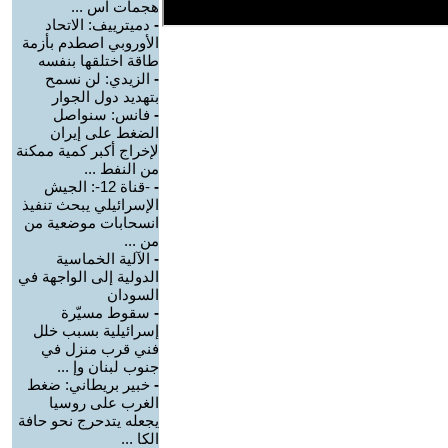
هجمات اس ...
-
دميترييف: الاتحاد
الأوروبي اصطدم بأزمة
طاقة اختلقها بنفسه
-
الزيدي: لن نسمح
بتهديد دول الجوار
-
فانس: سنواصل
الضغط على إيران
لإخراج أكبر كمية ممكنة
من النفط ...
-
-قناة 12-: الجيش
الإسرائيلي يبحث تنفيذ
انسحابات موضعية من
من ...
-
الآلية الخماسية
الدولية إلى الواجهة في
السودان
-
سقوط مسيّرة
إسرائيلية بسبب خلل
فني قرب منزل في
جنوب لبنان وإ ...
-
خبير بريطاني: ضغط
الغرب على روسيا
يجعله يتدحرج نحو حافة
الكا ...