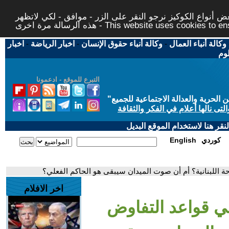
 أنواع الكوكيز نرجو النقر على الزر - موافق - لكي لاتظهر
This website uses cookies to ensure you ge
وكالة أنباء العمال
-
وكالة أنباء حقوق الإنسان
-
اخبار الرياضة
-
اخبار
لوم
التبرع للموقع - ادعمونا
حرية والعدالة الاجتماعية للجميع
"
تى نالها أعلام في الفكر والثقافة
قر هنا لاستخدام الموقع البديل
كوردي
English
ة اللبنانية؟ أم أن صوت الميدان سيبقى هو الحاكم الفعلي؟
اخر الافلام
في قواعد التفاوض