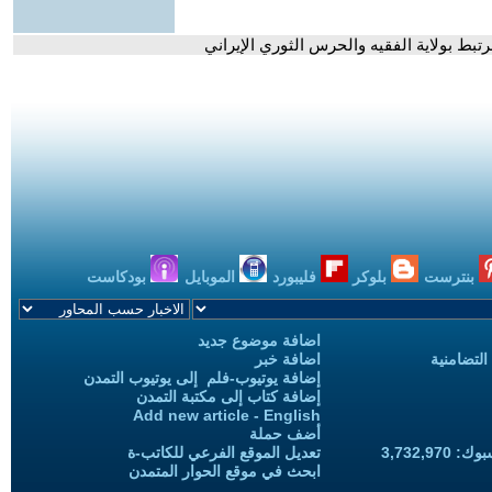
تبط بولاية الفقيه والحرس الثوري الإيراني
بنترست
بلوكر
فليبورد
الموبايل
بودكاست
اضافة موضوع جديد
التضامنية
اضافة خبر
إضافة يوتيوب-فلم إلى يوتيوب التمدن
إضافة كتاب إلى مكتبة التمدن
Add new article - English
أضف حملة
3,732,97
تعديل الموقع الفرعي للكاتب-ة
ابحث في موقع الحوار المتمدن