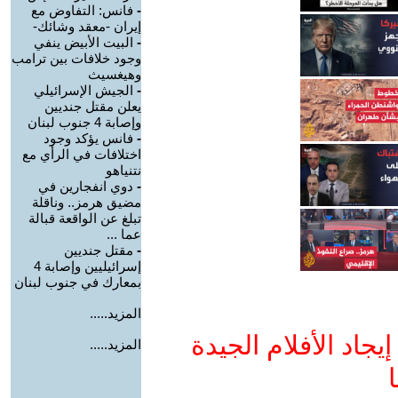
-
فانس: التفاوض مع
إيران -معقد وشائك-
-
البيت الأبيض ينفي
وجود خلافات بين ترامب
وهيغسيث
-
الجيش الإسرائيلي
يعلن مقتل جنديين
وإصابة 4 جنوب لبنان
-
فانس يؤكد وجود
اختلافات في الرأي مع
نتنياهو
-
دوي انفجارين في
مضيق هرمز.. وناقلة
تبلغ عن الواقعة قبالة
عما ...
-
مقتل جنديين
إسرائيليين وإصابة 4
بمعارك في جنوب لبنان
المزيد.....
جاد الأفلام الجيدة
المزيد.....
ا