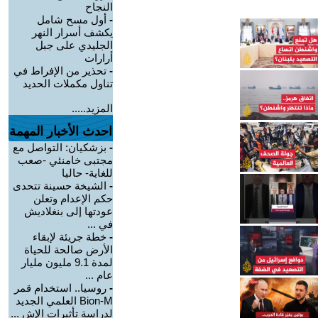
النجاح
-
أول مسح شامل
يكشف أسرار النهر
الجليدي على جبل
أرارات
-
تحذير من الإفراط في
تناول مكملات الحديد
المزيد.....
احدث الأخبار المهمة
-
بزشكيان: التواصل مع
مجتبى خامنئي -صعب
للغاية- حاليا
-
الشيخة حسينة تتحدى
حكم الإعدام وتعلن
عودتها إلى بنغلاديش
في ...
-
خطة جريئة لإبقاء
الأرض صالحة للحياة
لمدة 9.1 مليون مليار
عام ...
-
روسيا.. استخدام قمر
Bion-M العلمي الجديد
لدراسة تأثيرات الإش ...