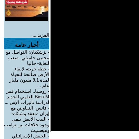
المزيد.....
أخبار عامة
-
بزشكيان: التواصل مع
مجتبى خامنئي -صعب
للغاية- حاليا
-
خطة جريئة لإبقاء
الأرض صالحة للحياة
لمدة 9.1 مليون مليار
عام ...
-
روسيا.. استخدام قمر
Bion-M العلمي الجديد
لدراسة تأثيرات الإش ...
-
فانس: التفاوض مع
إيران -معقد وشائك-
-
البيت الأبيض ينفي
وجود خلافات بين ترامب
وهيغسيث
-
الجيش الإسرائيلي