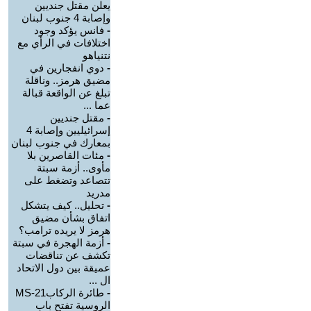
يعلن مقتل جنديين
وإصابة 4 جنوب لبنان
-
فانس يؤكد وجود
اختلافات في الرأي مع
نتنياهو
-
دوي انفجارين في
مضيق هرمز.. وناقلة
تبلغ عن الواقعة قبالة
عما ...
-
مقتل جنديين
إسرائيليين وإصابة 4
بمعارك في جنوب لبنان
-
مئات القاصرين بلا
مأوى.. أزمة سبتة
تتصاعد وتضغط على
مدريد
-
تحليل.. كيف يتشكل
اتفاق بشأن مضيق
هرمز لا يريده ترامب؟
-
أزمة الهجرة في سبتة
تكشف عن تناقضات
عميقة بين دول الاتحاد
ال ...
-
طائرة الركابMS-21
الروسية تفتح باب