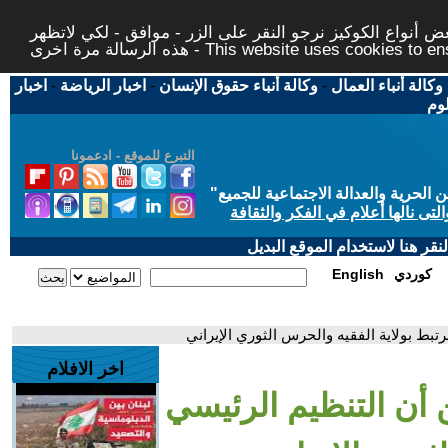
 أنواع الكوكيز نرجو النقر على الزر - موافق - لكي لاتظهر
This website uses cookies to ensure you ge
وكالة أنباء العمال
-
وكالة أنباء حقوق الإنسان
-
اخبار الرياضة
-
اخبار
لوم
التبرع للموقع - ادعمونا
حرية والعدالة الاجتماعية للجميع
"
تى نالها أعلام في الفكر والثقافة
قر هنا لاستخدام الموقع البديل
كوردي
English
تبط بولاية الفقيه والحرس الثوري الإيراني
اخر الافلام
 أن التنظيم الرئيسي