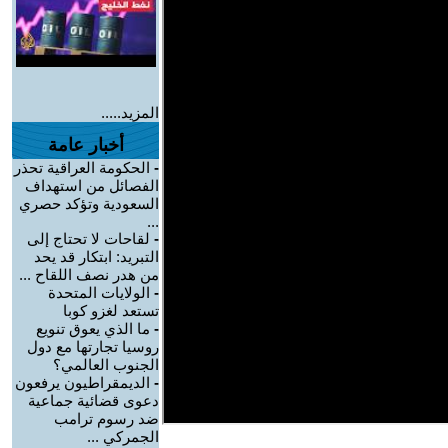
المزيد.....
أخبار عامة
-
الحكومة العراقية تحذر
الفصائل من استهداف
السعودية وتؤكد حصري
...
-
لقاحات لا تحتاج إلى
التبريد: ابتكار قد يحد
من هدر نصف اللقاح ...
-
الولايات المتحدة
تستعد لغزو كوبا
-
ما الذي يعوق تنويع
روسيا تجارتها مع دول
الجنوب العالمي؟
-
الديمقراطيون يرفعون
دعوى قضائية جماعية
ضد رسوم ترامب
الجمركي ...