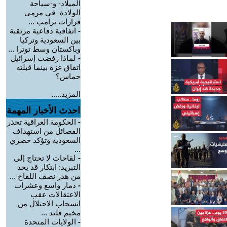
الميلاد- و-سياحة
الولادة- في مرمى
قرارات ترامب ...
-
اتفاقية دفاعية مرتقبة
بين السعودية وتركيا
وباكستان وسط توترا ...
-
لماذا رفضت إسرائيل
اتفاق غزة بينما قبلته
حماس؟
المزيد.....
احدث الأخبار المهمة
-
الحكومة العراقية تحذر
الفصائل من استهداف
السعودية وتؤكد حصري
...
-
لقاحات لا تحتاج إلى
التبريد: ابتكار قد يحد
من هدر نصف اللقاح ...
-
دمار واسع وعشرات
الاعتقالات عقب
انسحاب الاحتلال من
مخيم قلند ...
-
الولايات المتحدة