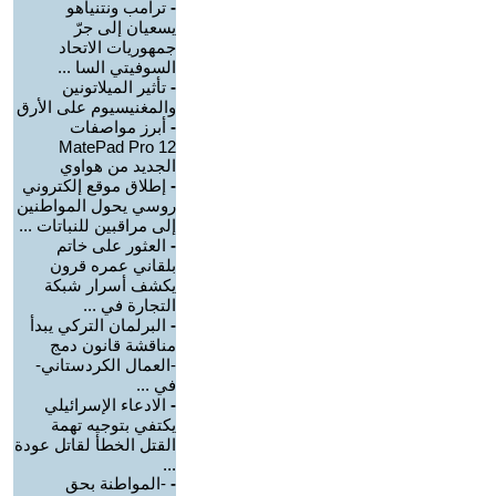
-
ترامب ونتنياهو
يسعيان إلى جرّ
جمهوريات الاتحاد
السوفيتي السا ...
-
تأثير الميلاتونين
والمغنيسيوم على الأرق
-
أبرز مواصفات
MatePad Pro 12
الجديد من هواوي
-
إطلاق موقع إلكتروني
روسي يحول المواطنين
إلى مراقبين للنباتات ...
-
العثور على خاتم
بلقاني عمره قرون
يكشف أسرار شبكة
التجارة في ...
-
البرلمان التركي يبدأ
مناقشة قانون دمج
-العمال الكردستاني-
في ...
-
الادعاء الإسرائيلي
يكتفي بتوجيه تهمة
القتل الخطأ لقاتل عودة
...
-
-المواطنة بحق