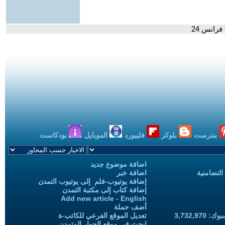
رانس 24
بنترست
بلوكر
فليبورد
الموبايل
بودكاست
اضافة موضوع جديد
التضامنية
اضافة خبر
إضافة يوتيوب-فلم إلى يوتيوب التمدن
إضافة كتاب إلى مكتبة التمدن
Add new article - English
أضف حملة
3,732,97
تعديل الموقع الفرعي للكاتب-ة
ابحث في موقع الحوار المتمدن