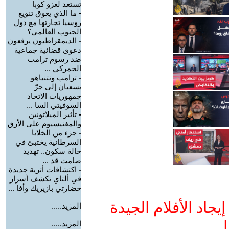
تستعد لغزو كوبا
-
ما الذي يعوق تنويع
روسيا تجارتها مع دول
الجنوب العالمي؟
-
الديمقراطيون يرفعون
دعوى قضائية جماعية
ضد رسوم ترامب
الجمركي ...
-
ترامب ونتنياهو
يسعيان إلى جرّ
جمهوريات الاتحاد
السوفيتي السا ...
-
تأثير الميلاتونين
والمغنيسيوم على الأرق
-
جزء من الخلايا
السرطانية يختبئ في
حالة سكون.. تهديد
صامت قد ...
-
اكتشافات أثرية جديدة
في ألتاي تكشف أسرار
حضارتي بازيريك وأفا ...
جاد الأفلام الجيدة
المزيد.....
ا
المزيد.....