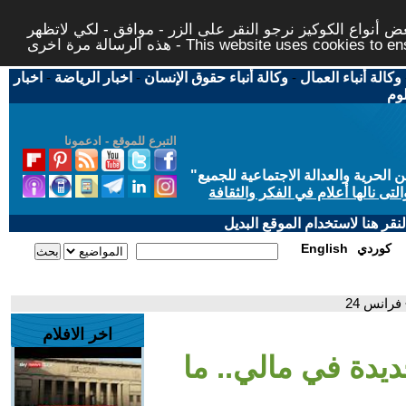
 أنواع الكوكيز نرجو النقر على الزر - موافق - لكي لاتظهر
This website uses cookies to ensure you ge
وكالة أنباء العمال
-
وكالة أنباء حقوق الإنسان
-
اخبار الرياضة
-
اخبار
لوم
التبرع للموقع - ادعمونا
حرية والعدالة الاجتماعية للجميع
"
تى نالها أعلام في الفكر والثقافة
قر هنا لاستخدام الموقع البديل
كوردي
English
رانس 24
اخر الافلام
دة في مالي.. ما