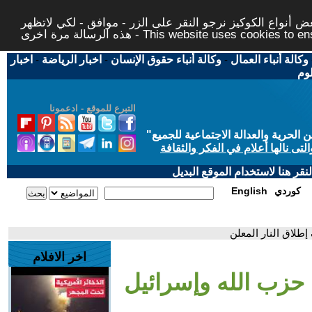
 أنواع الكوكيز نرجو النقر على الزر - موافق - لكي لاتظهر
This website uses cookies to ensure you ge
وكالة أنباء العمال
-
وكالة أنباء حقوق الإنسان
-
اخبار الرياضة
-
اخبار
لوم
التبرع للموقع - ادعمونا
حرية والعدالة الاجتماعية للجميع
"
تى نالها أعلام في الفكر والثقافة
قر هنا لاستخدام الموقع البديل
كوردي
English
طلاق النار المعلن
اخر الافلام
 حزب الله وإسرائيل