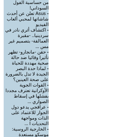
من حساسية الفول
السوداني!
-
Asus تعلن عن أحدث
شاشاتها لمحبي ألعاب
الفيديو
-
اكتشاف أثري نادر في
سردينيا.. -مقبرة
العمالقة- بتصميم غير
مس ...
-
حقن -مانجارو- تظهر
تأثيرا وقائيا ضد حالة
صحية مهددة للحياة
-
لماذا حدة البصر
الجيدة لا تدل بالضرورة
على صحة العينين؟
-
القوات الجوية
الأوكرانية تعترف مجددا
بفشلها في إسقاط
الصواري ...
-
عراقجي يدعو دول
الجوار للاعتماد على
الذات ومواجهة
التحديات ا ...
-
الخارجية الروسية:
موسكو مستعدة