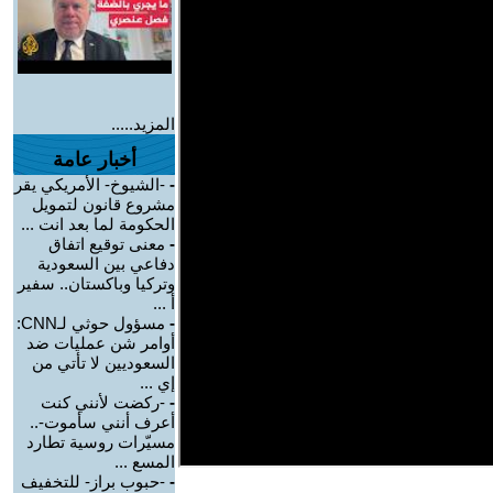
المزيد.....
أخبار عامة
-
-الشيوخ- الأمريكي يقر
مشروع قانون لتمويل
الحكومة لما بعد انت ...
-
معنى توقيع اتفاق
دفاعي بين السعودية
وتركيا وباكستان.. سفير
أ ...
-
مسؤول حوثي لـCNN:
أوامر شن عمليات ضد
السعوديين لا تأتي من
إي ...
-
-ركضت لأنني كنت
أعرف أنني سأموت-..
مسيّرات روسية تطارد
المسع ...
-
-حبوب براز- للتخفيف