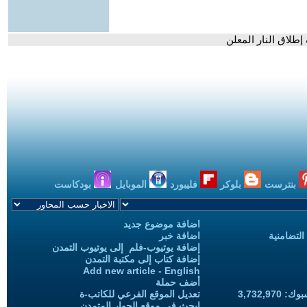
طلاق النار المعلن
بنترست
بلوكر
فليبورد
الموبايل
بودكاست
اضافة موضوع جديد
التضامنية
اضافة خبر
إضافة يوتيوب-فلم إلى يوتيوب التمدن
إضافة كتاب إلى مكتبة التمدن
Add new article - English
أضف حملة
3,732,97
تعديل الموقع الفرعي للكاتب-ة
ابحث في موقع الحوار المتمدن