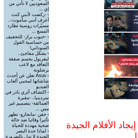
السعوديين لا تأتي من
إي ...
-
-ركضت لأنني كنت
أعرف أنني سأموت-..
مسيّرات روسية تطارد
المسع ...
-
-حبوب براز- للتخفيف
من حساسية الفول
السوداني!
-
بشكل مفاجئ..
ليفربول يحسم صفقة
التعاقد مع لاعب
برشلونة
-
Asus تعلن عن أحدث
شاشاتها لمحبي ألعاب
الفيديو
-
اكتشاف أثري نادر في
سردينيا.. -مقبرة
العمالقة- بتصميم غير
مس ...
-
حقن -مانجارو- تظهر
تأثيرا وقائيا ضد حالة
جاد الأفلام الجيدة
صحية مهددة للحياة
-
لماذا حدة البصر
ا
الجيدة لا تدل بالضرورة