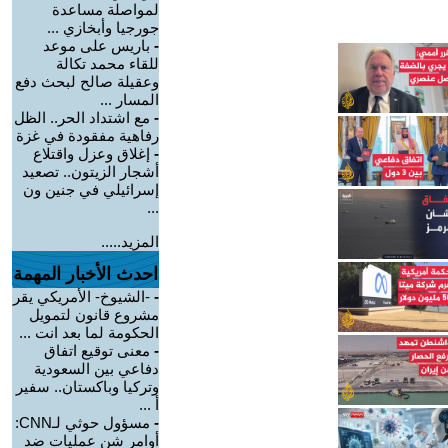
لمواصلة مساعدة
جورجيا وأبخازي ...
-
باريس على موعد
للقاء محمد تكالة
وعقيلة صالح لبحث دفع
المسار ...
-
مع اشتداد الحر.. الظل
رفاهية مفقودة في غزة
-
إغلاق وعزل واقتلاع
أشجار الزيتون.. تصعيد
إسرائيلي في جنين ون
...
المزيد.....
احدث الأخبار المهمة
-
-الشيوخ- الأمريكي يقر
مشروع قانون لتمويل
الحكومة لما بعد انت ...
-
معنى توقيع اتفاق
دفاعي بين السعودية
وتركيا وباكستان.. سفير
أ ...
-
مسؤول حوثي لـCNN:
أوامر شن عمليات ضد