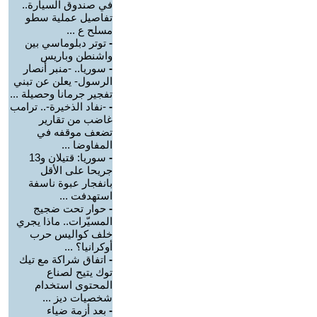
في صندوق السيارة..
تفاصيل عملية سطو
مسلح ع ...
-
توتر دبلوماسي بين
واشنطن وباريس
-
سوريا.. -منبر أنصار
الرسول- يعلن عن تبني
تفجير جرمانا وحصيلة ...
-
-نفاد الذخيرة-.. ترامب
غاضب من تقارير
تضعف موقفه في
المفاوضا ...
-
سوريا: قتيلان و13
جريحا على الأقل
بانفجار عبوة ناسفة
استهدفت ...
-
حوار تحت ضجيج
المسيّرات.. ماذا يجري
خلف كواليس حرب
أوكرانيا؟ ...
-
اتفاق شراكة مع تيك
توك يتيح لصناع
المحتوى استخدام
شخصيات ديز ...
-
بعد أزمة ضياء