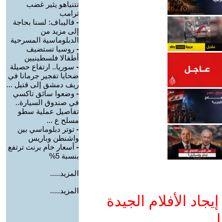
نتنياهو يثير غضب
ترامب
-
قاليباف: لسنا بحاجة
إلى مزيد من
الدبلوماسية المسرحية
-
روسيا تستضيف
أطفالا فلسطينيين
-
سوريا.. ارتفاع حصيلة
ضحايا تفجير جرمانا في
ريف دمشق إلى قتيل ...
-
وضعوا سائق تاكسي
في صندوق السيارة..
تفاصيل عملية سطو
مسلح ع ...
-
توتر دبلوماسي بين
واشنطن وباريس
-
أسعار خام برنت ترتفع
بنسبة 5%
المزيد.....
المزيد.....
جاد الأفلام الجيدة
ا