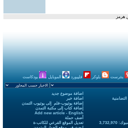
ق هرمز
بنترست
بلوكر
فليبورد
الموبايل
بودكاست
اضافة موضوع جديد
التضامنية
اضافة خبر
إضافة يوتيوب-فلم إلى يوتيوب التمدن
إضافة كتاب إلى مكتبة التمدن
Add new article - English
أضف حملة
3,732,97
تعديل الموقع الفرعي للكاتب-ة
ابحث في موقع الحوار المتمدن