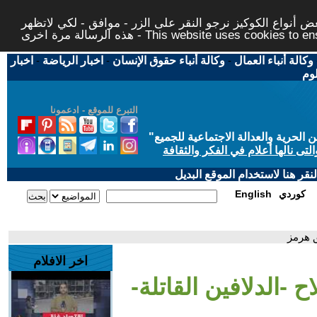
 أنواع الكوكيز نرجو النقر على الزر - موافق - لكي لاتظهر
This website uses cookies to ensure you ge
وكالة أنباء العمال
-
وكالة أنباء حقوق الإنسان
-
اخبار الرياضة
-
اخبار
لوم
التبرع للموقع - ادعمونا
حرية والعدالة الاجتماعية للجميع
"
تى نالها أعلام في الفكر والثقافة
قر هنا لاستخدام الموقع البديل
كوردي
English
ق هرمز
اخر الافلام
ح -الدلافين القاتلة-