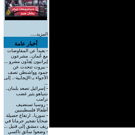
المزيد.....
أخبار عامة
-
بعيداً عن المفاوضات
مع عُمان.. مشرعون
إيرانيون يُعِدّون مشرو ...
-
بيروت تتحدث عن
جمود وواشنطن تصف
الأجواء بـ-الإيجابية-.. إلى
...
-
إسرائيل تصعد بلبنان..
نتنياهو يثير غضب
ترامب
-
روسيا تستضيف
أطفالا فلسطينيين
-
سوريا.. ارتفاع حصيلة
ضحايا تفجير جرمانا في
ريف دمشق إلى قتيل ...
-
وضعوا سائق تاكسي