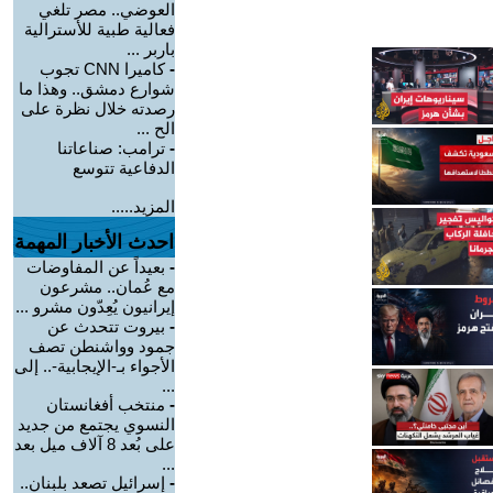
العوضي.. مصر تلغي
فعالية طبية للأسترالية
باربر ...
-
كاميرا CNN تجوب
شوارع دمشق.. وهذا ما
رصدته خلال نظرة على
الح ...
-
ترامب: صناعاتنا
الدفاعية تتوسع
المزيد.....
احدث الأخبار المهمة
-
بعيداً عن المفاوضات
مع عُمان.. مشرعون
إيرانيون يُعِدّون مشرو ...
-
بيروت تتحدث عن
جمود وواشنطن تصف
الأجواء بـ-الإيجابية-.. إلى
...
-
منتخب أفغانستان
النسوي يجتمع من جديد
على بُعد 8 آلاف ميل بعد
...
-
إسرائيل تصعد بلبنان..