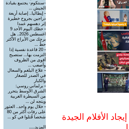
-سنتكوم- يجتمع بقيادة
الجيش ...
-
إيطاليا.. إصابة أربعة
دراجين بجروح خطيرة
إثر دهسهم عمدا
-
حظك اليوم الأحد 9
اغسطس 2026.. هل
برجك من الأبراج الأكثر
حظً ...
-
20 قاعدة نفسية إذا
التزمت بها... ستصبح
أقوى من الظروف
وأصعب ...
-
علاج البلغم والسعال
في الصدر للصغار
والكبار
-
برلماني روسي:
الشرق الأوسط يتحرر
من السيطرة الغربية
ويتجه لن ...
-
خلال يوم واحد.. العثور
على رفات أكثر من 80
جاد الأفلام الجيدة
شخصا قُتلوا في كو ...
ا
المزيد.....