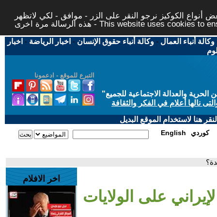
 أنواع الكوكيز نرجو النقر على الزر - موافق - لكي لاتظهر
This website uses cookies to ensure you ge
وكالة أنباء العمال
-
وكالة أنباء حقوق الإنسان
-
اخبار الرياضة
-
اخبار
لوم
التبرع للموقع - ادعمونا
حرية والعدالة الاجتماعية للجميع
"
تى نالها أعلام في الفكر والثقافة
قر هنا لاستخدام الموقع البديل
كوردي
English
دة؟
اخر الافلام
لإيراني على الولايات