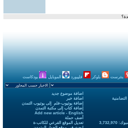
دة؟
بنترست
بلوكر
فليبورد
الموبايل
بودكاست
اضافة موضوع جديد
التضامنية
اضافة خبر
إضافة يوتيوب-فلم إلى يوتيوب التمدن
إضافة كتاب إلى مكتبة التمدن
Add new article - English
أضف حملة
3,732,97
تعديل الموقع الفرعي للكاتب-ة
ابحث في موقع الحوار المتمدن