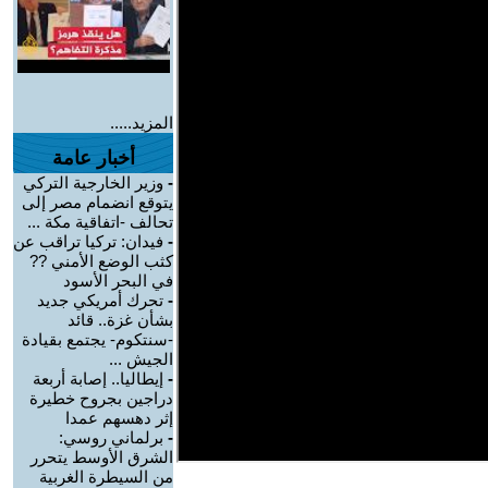
المزيد.....
أخبار عامة
-
وزير الخارجية التركي
يتوقع انضمام مصر إلى
تحالف -اتفاقية مكة ...
-
فيدان: تركيا تراقب عن
كثب الوضع الأمني ??
في البحر الأسود
-
تحرك أمريكي جديد
بشأن غزة.. قائد
-سنتكوم- يجتمع بقيادة
الجيش ...
-
إيطاليا.. إصابة أربعة
دراجين بجروح خطيرة
إثر دهسهم عمدا
-
برلماني روسي:
الشرق الأوسط يتحرر
من السيطرة الغربية