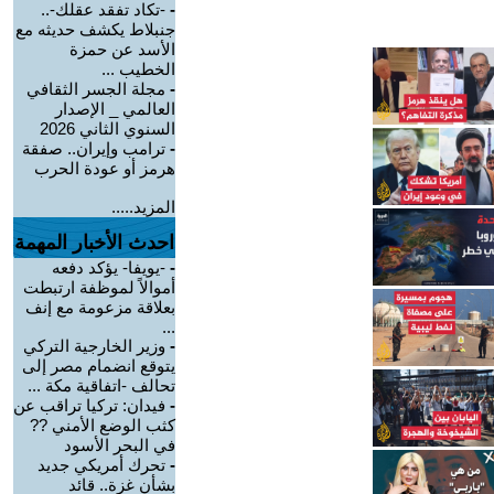
-
-تكاد تفقد عقلك-..
جنبلاط يكشف حديثه مع
الأسد عن حمزة
الخطيب ...
-
مجلة الجسر الثقافي
العالمي _ الإصدار
السنوي الثاني 2026
-
ترامب وإيران.. صفقة
هرمز أو عودة الحرب
المزيد.....
احدث الأخبار المهمة
-
-يويفا- يؤكد دفعه
أموالاً لموظفة ارتبطت
بعلاقة مزعومة مع إنف
...
-
وزير الخارجية التركي
يتوقع انضمام مصر إلى
تحالف -اتفاقية مكة ...
-
فيدان: تركيا تراقب عن
كثب الوضع الأمني ??
في البحر الأسود
-
تحرك أمريكي جديد
بشأن غزة.. قائد