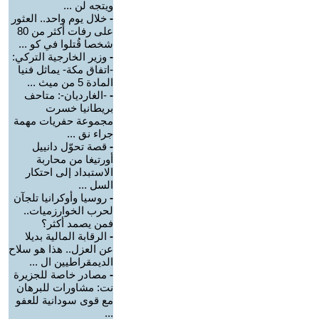
ويتجه لن ...
-
خلال يوم واحد.. العثور
على رفات أكثر من 80
شخصا قُتلوا في كو ...
-
وزير الخارجية التركي:
-اتفاق مكة- يماثل فنيا
المادة 5 من ميث ...
-
-الغارديان-: متاحف
بريطانيا خسرت
مجموعة حفريات مهمة
جراء نق ...
-
قصة تحوّل دانييل
أورتيغا من محاربة
الاستبداد إلى احتكار
السل ...
-
روسيا وأوكرانيا تلجآن
لحرب الخوارزميات..
فمن يصمد أكثر؟
-
الرقابة المالية بديلا
عن العزل.. هذا هو سلاح
الديمقراطيين ال ...
-
مصادر خاصة للجزيرة
نت: مشاورات للبرهان
مع قوى سودانية للعفو
...