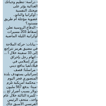
-
دراسة: تنظيم وجباتك
الغذائية يؤثر على
صحتك النفسية
-
أوكرانيا والناتو..
عضوية مؤجلة أم طريق
مسدود؟
-
الدفاع الروسية تعلن
إسقاط 203 مسيرات
أوكرانية الليلة الماضية
...
-
بيانات: حركة الملاحة
في مضيق هرمز تتراجع
إلى 33 سفينة خلال أ ...
-
اتهام رجل بإحراق
مركز إسلامي في
فيلادلفيا بدافع ديني
-
مراسلنا: قصف
إسرائيلي يستهدف بلدة
المنصوري فجر اليوم
-
محكمة أمريكية تلزم
-ميتا- بدفع 567 مليون
دولار بسبب أضرار لح ...
-
للمرة الثالثة خلال عام
واحد.. متحف الرئيس
الفرنسي الأسبق جاك