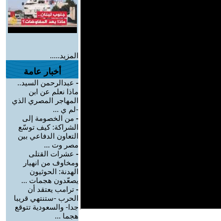
المزيد.....
أخبار عامة
-
عبدالرحمن السيد..
ماذا نعلم عن ابن
المهاجر المصري الذي
-لم ي ...
-
من الخصومة إلى
الشراكة: كيف توسّع
التعاون الدفاعي بين
مصر وت ...
-
عشرات القتلى
ومخاوف من انهيار
الهدنة: الحوثيون
يصعّدون هجمات ...
-
ترامب يعتقد أن
الحرب -ستنتهي قريبا
جدا- والسعودية تتوقع
هجما ...