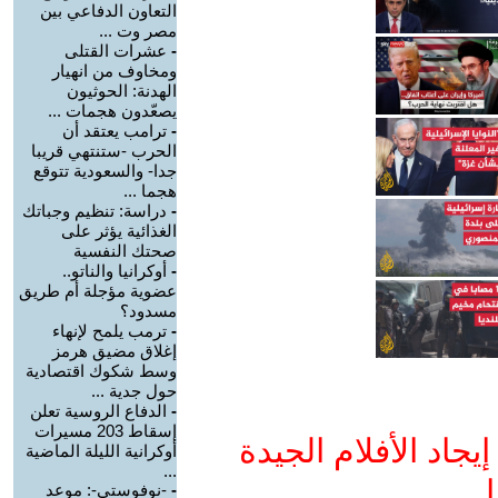
التعاون الدفاعي بين
مصر وت ...
-
عشرات القتلى
ومخاوف من انهيار
الهدنة: الحوثيون
يصعّدون هجمات ...
-
ترامب يعتقد أن
الحرب -ستنتهي قريبا
جدا- والسعودية تتوقع
هجما ...
-
دراسة: تنظيم وجباتك
الغذائية يؤثر على
صحتك النفسية
-
أوكرانيا والناتو..
عضوية مؤجلة أم طريق
مسدود؟
-
ترمب يلمح لإنهاء
إغلاق مضيق هرمز
وسط شكوك اقتصادية
حول جدية ...
-
الدفاع الروسية تعلن
إسقاط 203 مسيرات
جاد الأفلام الجيدة
أوكرانية الليلة الماضية
...
ا
-
-نوفوستي-: موعد