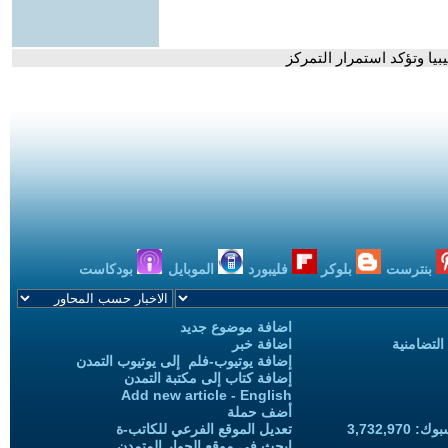
بيا وتؤكد استمرار التمركز
بنترست
بلوكر
فليبورد
الموبايل
بودكاست
اضافة موضوع جديد
التضامنية
اضافة خبر
إضافة يوتيوب-فلم إلى يوتيوب التمدن
إضافة كتاب إلى مكتبة التمدن
Add new article - English
أضف حملة
3,732,97
تعديل الموقع الفرعي للكاتب-ة
ابحث في موقع الحوار المتمدن