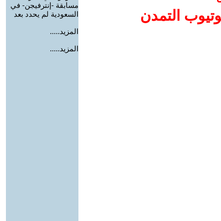
مسابقة -إنترفيجن- في
وتيوب التمدن
السعودية لم يحدد بعد
المزيد.....
المزيد.....