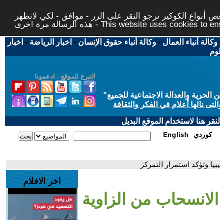
 أنواع الكوكيز نرجو النقر على الزر - موافق - لكي لاتظهر
This website uses cookies to ensure you ge
وكالة أنباء العمال
-
وكالة أنباء حقوق الإنسان
-
اخبار الرياضة
-
اخبار
لوم
التبرع للموقع - ادعمونا
حرية والعدالة الاجتماعية للجميع
"
تى نالها أعلام في الفكر والثقافة
قر هنا لاستخدام الموقع البديل
كوردي
English
بيا وتؤكد استمرار التمركز
اخر الافلام
الانسحاب من الزاوية