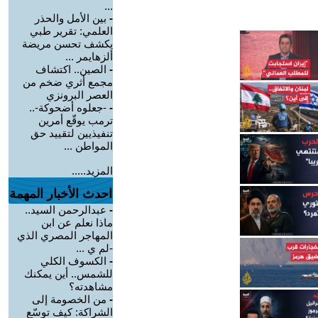
...
-
بين الأمل والحذر
العلمي: تقرير طبي
يكشف تحسن مريضة
ألزهايمر ...
-
الصين.. اكتشاف
مجمع أثري ضخم من
العصر البرونزي
-
-جعلوه أضحوكة-..
ترمب يوقّع أمرين
تنفيذيين لتقييد حق
المواطن ...
المزيد.....
احدث الأخبار المهمة
-
عبدالرحمن السيد..
ماذا نعلم عن ابن
المهاجر المصري الذي
-لم ي ...
-
الكسوف الكلي
للشمس.. أين يمكنك
مشاهدته؟
-
من الخصومة إلى
الشراكة: كيف توسّع