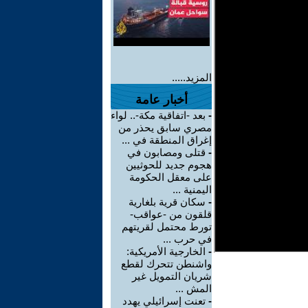
المزيد.....
أخبار عامة
-
بعد -اتفاقية مكة-.. لواء
مصري سابق يحذر من
إغراق المنطقة في ...
-
قتلى ومصابون في
هجوم جديد للحوثيين
على معقل الحكومة
اليمنية ...
-
سكان قرية بلغارية
قلقون من -عواقب-
تورط محتمل لقريتهم
في حرب ...
-
الخارجية الأمريكية:
واشنطن تتحرك لقطع
شريان التمويل غير
المش ...
-
تعنت إسرائيلي يهدد