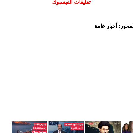
تعليقات الفيسبوك
محور: أخبار عامة