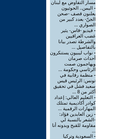
مسار التفاوض مع لبنان
-
اليمن.. الحوثيون
يعلنون قصف -صحن
الجنّ- بعدد كبير من
الصواري ...
-
فيديو -قاس- يثير
غضب العراقيين
والشرطة تصدر بيانا
بالتفاصيل ...
-
نواب ليبيون يستنكرون
أحداث صرمان
ويهاجمون صمت
الرئاسي وحكومة ...
-
منظمة رقابية في
تونس: الرئيس قيس
سعيد فشل في تحقيق
أكثر من 8 ...
-
التعليم العالي: إعداد
كوادر أكاديمية تمتلك
المهارات الرقمية ...
-
زين العابدين فؤاد:
-الشعر بالنسبة لي
مقاومة للقبح وبدونه أنا
...
-
السعودية وتركيا