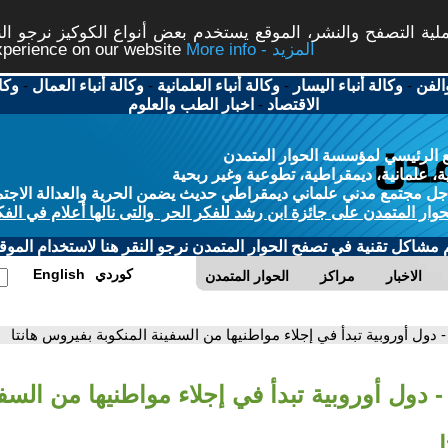
ة التصفح والنشر، الموقع يستخدم بعض أنواع الكوكيز نرجو النق
More info - المزيد
experience on our website
الفن
-
وكالة أنباء اليسار
-
وكالة أنباء العلمانية
-
وكالة أنباء العمال
-
وكا
الاقتصاد
-
اخبار الطب والعلوم
 الرئيسي لمؤسسة الحوار المتمدن
، علمانية، ديمقراطية، تطوعية وغير ربحية
ل مجتمع مدني علماني ديمقراطي حديث يضمن الحرية والعدالة الاجتم
حوار المتمدن على جائزة ابن رشد للفكر الحر والتى نالها أعلام في الفك
م مشاكل تقنية في تصفح الحوار المتمدن نرجو النقر هنا لاستخدام الموقع
كوردي
English
الاخبار
مراكز
الحوار المتمدن
- دول أوروبية تبدأ في إجلاء مواطنيها من السفينة المنكوبة بفيروس هانتا
- دول أوروبية تبدأ في إجلاء مواطنيها من السفي