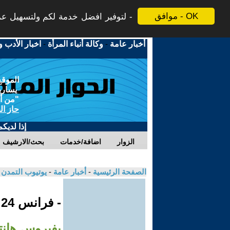
موافق - OK
لتوفير افضل خدمة لكم ولتسهيل عملي
أخبار عامة
-
وكالة أنباء المرأة
-
اخبار الأدب و
الموقع
يسارية
"من أج
حاز ال
إذا لديك
الزوار
اضافة/خدمات
بحث/الارشيف
الصفحة الرئيسية
-
أخبار عامة
-
يوتيوب التمدن
- فرانس 24
بفيروس هانتا