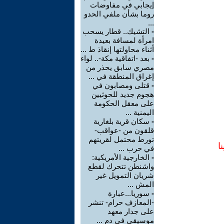
إيجابي في مفاوضات
روما بشأن ملفي الحدو
...
-
التشيك.. قطار يسحب
امرأة لمسافة بعيدة
أثناء محاولتها إنقاذ ط ...
-
بعد -اتفاقية مكة-.. لواء
مصري سابق يحذر من
إغراق المنطقة في ...
-
قتلى ومصابون في
هجوم جديد للحوثيين
على معقل الحكومة
اليمنية ...
-
سكان قرية بلغارية
قلقون من -عواقب-
تورط محتمل لقريتهم
ا
في حرب ...
-
الخارجية الأمريكية:
واشنطن تتحرك لقطع
شريان التمويل غير
المش ...
-
سوريا...عبارة
-المعازف حرام- تنشر
على جدار معهد
موسيقي في دم ...