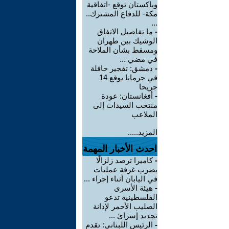
وباكستان توقع -اتفاقية
مكة- للدفاع المشترك..
...
-
ما تفاصيل الاتفاق
الوشيك بين طهران
ومسقط بشأن الملاحة
في مضي ...
-
دمشق: تفجير حافلة
في جرمانا يوقع 14
جريحا
-
أفغانستان: عودة
منتخب السيدات إلى
الملاعب
المزيد.....
احدث الأخبار المهمة
-
كاميرا ترصد زلزالًا
يضرب غرفة عمليات
في اليابان أثناء إجراء ...
-
هيئة الأسرى
الفلسطينية تدعو
الصليب الأحمر لإدانة
تجديد إسرائ ...
-
الرئيس اللبناني: تقدم