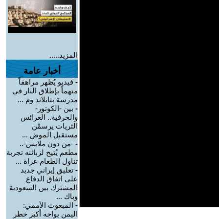
المزيد.....
أخبار عامة
-
فيديو يُظهر مراهقاً
متهماً بإطلاق النار في
مدرسة بتايلاند وم ...
-
بين -الكوتور-
والحرفية.. العرائس
الثريات يرسمْن
مستقبل الموض ...
-
-من دون ملابس-..
مطعم يُتيح لزبائنه تجربة
تناول الطعام عراة ...
-
تعليق إيراني جديد
على اتفاق الدفاع
المشترك بين السعودية
وباك ...
-
المبعوث الأممي:
اليمن يواجه أكبر خطر