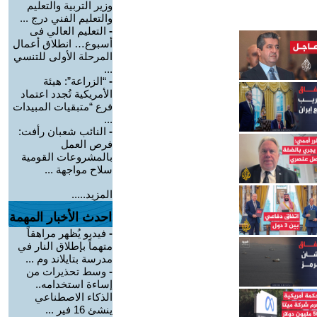
وزير التربية والتعليم
والتعليم الفني درج ...
-
التعليم العالي فى
أسبوع… انطلاق أعمال
المرحلة الأولى للتنسي
...
-
“الزراعة”: هيئة
الأمريكية تُجدد اعتماد
فرع “متبقيات المبيدات
...
-
النائب شعبان رأفت:
فرص العمل
بالمشروعات القومية
سلاح مواجهة ...
المزيد.....
احدث الأخبار المهمة
-
فيديو يُظهر مراهقاً
متهماً بإطلاق النار في
مدرسة بتايلاند وم ...
-
وسط تحذيرات من
إساءة استخدامه..
الذكاء الاصطناعي
ينشئ 16 فير ...