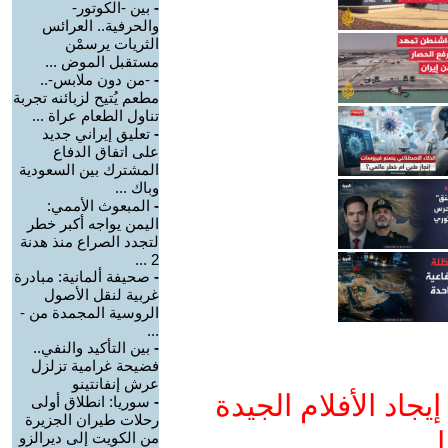
-
بين -الكوتور-
والحرفية.. العرائس
الثريات يرسمْن
مستقبل الموض ...
-
-من دون ملابس-..
مطعم يُتيح لزبائنه تجربة
تناول الطعام عراة ...
-
تعليق إيراني جديد
على اتفاق الدفاع
المشترك بين السعودية
وباك ...
-
المبعوث الأممي:
اليمن يواجه أكبر خطر
لتجدد الصراع منذ هدنة
2 ...
-
صحيفة ألمانية: مبادرة
غربية لنقل الأصول
الروسية المجمدة من -
...
-
بين التأكيد والنفي..
فضيحة غرامية تزلزل
عرش إنفانتينو
جاد الأفلام الجيدة
-
سوريا: انطلاق أولى
رحلات طيران الجزيرة
ا
من الكويت إلى ديرالزو