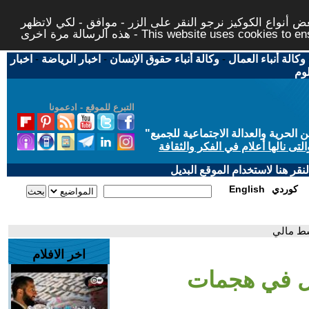
 أنواع الكوكيز نرجو النقر على الزر - موافق - لكي لاتظهر
This website uses cookies to ensure you ge
وكالة أنباء العمال
-
وكالة أنباء حقوق الإنسان
-
اخبار الرياضة
-
اخبار
لوم
التبرع للموقع - ادعمونا
حرية والعدالة الاجتماعية للجميع
"
تى نالها أعلام في الفكر والثقافة
قر هنا لاستخدام الموقع البديل
كوردي
English
اخر الافلام
لأقل في هجمات