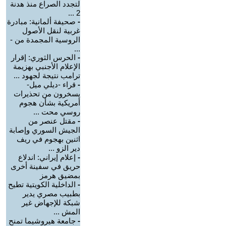
لتجدد الصراع منذ هدنة
2 ...
-
صحيفة ألمانية: مبادرة
غربية لنقل الأصول
الروسية المجمدة من -
...
-
الحرس الثوري: إقرار
الإعلام الأجنبي بهزيمة
ترامب نتيجة لجهود ...
-
قراء -ديلي ميل-
يسخرون من تحذيرات
أمريكية بشأن هجوم
روسي محت ...
-
مقتل عنصر من
الجيش السوري وإصابة
اثنين بهجوم في ريف
دير الزو ...
-
إعلام إيراني: اندلاع
حريق في سفينة أخرى
بمضيق هرمز
-
الداخلية الكويتية تطيح
بطبيب مصري يدير
شبكة للإجهاض غير
المش ...
-
جامعة هيروشيما تمنح