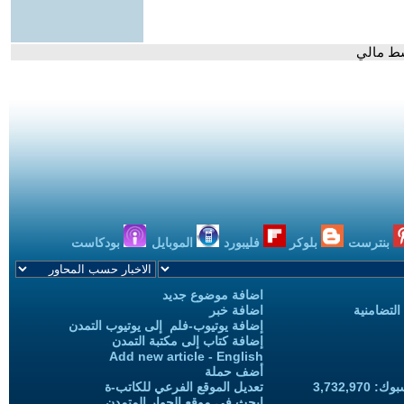
بنترست
بلوكر
فليبورد
الموبايل
بودكاست
اضافة موضوع جديد
التضامنية
اضافة خبر
إضافة يوتيوب-فلم إلى يوتيوب التمدن
إضافة كتاب إلى مكتبة التمدن
Add new article - English
أضف حملة
3,732,97
تعديل الموقع الفرعي للكاتب-ة
ابحث في موقع الحوار المتمدن