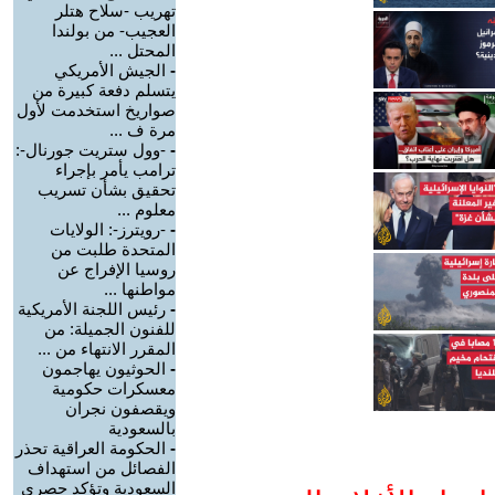
تهريب -سلاح هتلر
العجيب- من بولندا
المحتل ...
-
الجيش الأمريكي
يتسلم دفعة كبيرة من
صواريخ استخدمت لأول
مرة ف ...
-
-وول ستريت جورنال-:
ترامب يأمر بإجراء
تحقيق بشأن تسريب
معلوم ...
-
-رويترز-: الولايات
المتحدة طلبت من
روسيا الإفراج عن
مواطنها ...
-
رئيس اللجنة الأمريكية
للفنون الجميلة: من
المقرر الانتهاء من ...
-
الحوثيون يهاجمون
معسكرات حكومية
ويقصفون نجران
بالسعودية
-
الحكومة العراقية تحذر
الفصائل من استهداف
السعودية وتؤكد حصري