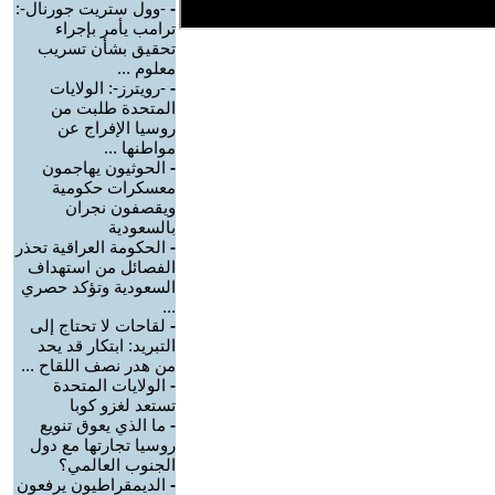
-
-وول ستريت جورنال-:
ترامب يأمر بإجراء
تحقيق بشأن تسريب
معلوم ...
-
-رويترز-: الولايات
المتحدة طلبت من
روسيا الإفراج عن
مواطنها ...
-
الحوثيون يهاجمون
معسكرات حكومية
ويقصفون نجران
بالسعودية
-
الحكومة العراقية تحذر
الفصائل من استهداف
السعودية وتؤكد حصري
...
-
لقاحات لا تحتاج إلى
التبريد: ابتكار قد يحد
من هدر نصف اللقاح ...
-
الولايات المتحدة
تستعد لغزو كوبا
-
ما الذي يعوق تنويع
روسيا تجارتها مع دول
الجنوب العالمي؟
-
الديمقراطيون يرفعون