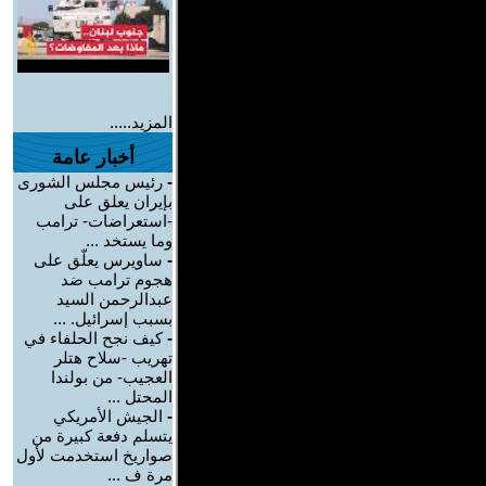
المزيد.....
أخبار عامة
-
رئيس مجلس الشورى
بإيران يعلق على
-استعراضات- ترامب
وما يستخد ...
-
ساويرس يعلّق على
هجوم ترامب ضد
عبدالرحمن السيد
بسبب إسرائيل. ...
-
كيف نجح الحلفاء في
تهريب -سلاح هتلر
العجيب- من بولندا
المحتل ...
-
الجيش الأمريكي
يتسلم دفعة كبيرة من
صواريخ استخدمت لأول
مرة ف ...