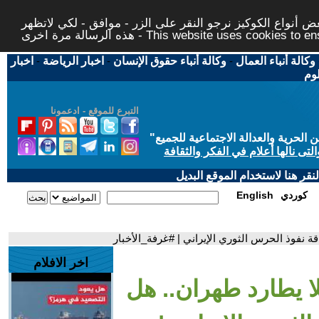
 أنواع الكوكيز نرجو النقر على الزر - موافق - لكي لاتظهر
This website uses cookies to ensure you ge
وكالة أنباء العمال
-
وكالة أنباء حقوق الإنسان
-
اخبار الرياضة
-
اخبار
لوم
التبرع للموقع - ادعمونا
حرية والعدالة الاجتماعية للجميع
"
تى نالها أعلام في الفكر والثقافة
قر هنا لاستخدام الموقع البديل
كوردي
English
ة نفوذ الحرس الثوري الإيراني | #غرفة_الأخبار
اخر الافلام
ا يطارد طهران.. هل