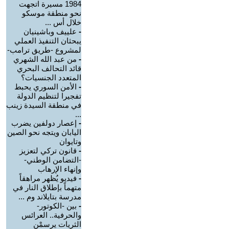
1984 مسيرة اتجهت
نحو منطقة موسكو
خلال أس ...
-
علييف وباشينيان
يبحثان التنفيذ العملي
لمشروع -طريق ترامب-
-
من عبد الله الشهري
قائد التحالف البحري
المتعدد الجنسيات؟
-
الأمن السوري يحبط
تفجيرا لتنظيم الدولة
في منطقة السيدة زينب
...
-
إعصار دولفين يضرب
اليابان ويتجه نحو الصين
وتايوان
-
قانون تركي لتعزيز
-التضامن الوطني-
وإنهاء الإرهاب
-
فيديو يُظهر مراهقاً
متهماً بإطلاق النار في
مدرسة بتايلاند وم ...
-
بين -الكوتور-
والحرفية.. العرائس
الثريات يرسمْن