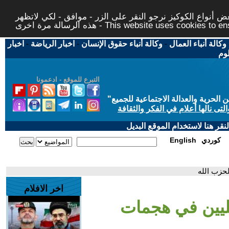
 أنواع الكوكيز نرجو النقر على الزر - موافق - لكي لاتظهر
This website uses cookies to ensure you ge
وكالة أنباء العمال
-
وكالة أنباء حقوق الإنسان
-
اخبار الرياضة
-
اخبار
لوم
التبرع للموقع - ادعمونا
حرية والعدالة الاجتماعية للجميع
"
تى نالها أعلام في الفكر والثقافة
قر هنا لاستخدام الموقع البديل
كوردي
English
اخر الافلام
إسرائيليين في هجمات