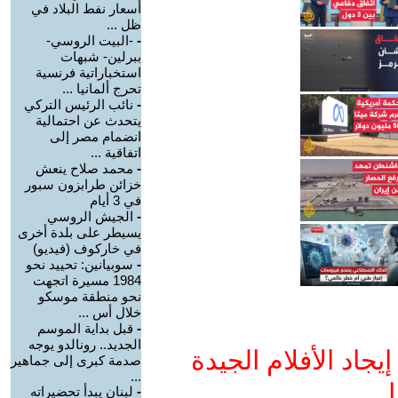
أسعار نفط البلاد في
ظل ...
-
-البيت الروسي-
ببرلين- شبهات
استخباراتية فرنسية
تحرج ألمانيا ...
-
نائب الرئيس التركي
يتحدث عن احتمالية
انضمام مصر إلى
اتفاقية ...
-
محمد صلاح ينعش
خزائن طرابزون سبور
في 3 أيام
-
الجيش الروسي
يسيطر على بلدة أخرى
في خاركوف (فيديو)
-
سوبيانين: تحييد نحو
1984 مسيرة اتجهت
نحو منطقة موسكو
خلال أس ...
-
قبل بداية الموسم
الجديد.. رونالدو يوجه
جاد الأفلام الجيدة
صدمة كبرى إلى جماهير
...
ا
-
لبنان يبدأ تحضيراته