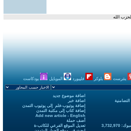
بنترست
بلوكر
فليبورد
الموبايل
بودكاست
اضافة موضوع جديد
التضامنية
اضافة خبر
إضافة يوتيوب-فلم إلى يوتيوب التمدن
إضافة كتاب إلى مكتبة التمدن
Add new article - English
أضف حملة
3,732,97
تعديل الموقع الفرعي للكاتب-ة
ابحث في موقع الحوار المتمدن