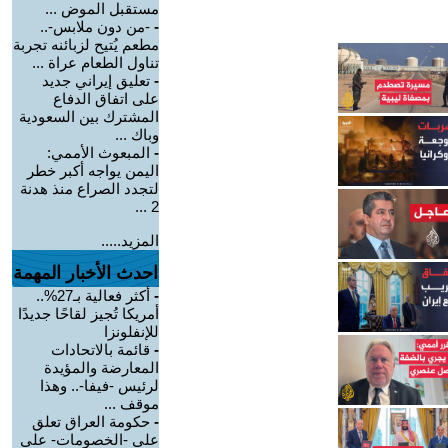
مستقبل الموض ...
-
-من دون ملابس-..
مطعم يُتيح لزبائنه تجربة
تناول الطعام عراة ...
-
تعليق إيراني جديد
على اتفاق الدفاع
المشترك بين السعودية
وباك ...
-
المبعوث الأممي:
اليمن يواجه أكبر خطر
لتجدد الصراع منذ هدنة
2 ...
المزيد.....
احدث الأخبار المهمة
-
أكثر فعالية بـ27%..
أمريكا تُجيز لقاحًا جديدًا
للإنفلونزا
-
قائمة بالاتحادات
المعارضة والمؤيدة
لرئيس -فيفا-.. وهذا
موقف ...
-
حكومة العراق تعلق
على -الخصومات- على