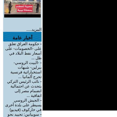
المزيد.....
أخبار عامة
-
حكومة العراق تعلق
على -الخصومات- على
أسعار نفط البلاد في
ظل ...
-
-البيت الروسي-
ببرلين- شبهات
استخباراتية فرنسية
تحرج ألمانيا ...
-
نائب الرئيس التركي
يتحدث عن احتمالية
انضمام مصر إلى
اتفاقية ...
-
الجيش الروسي
يسيطر على بلدة أخرى
في خاركوف (فيديو)
-
سوبيانين: تحييد نحو