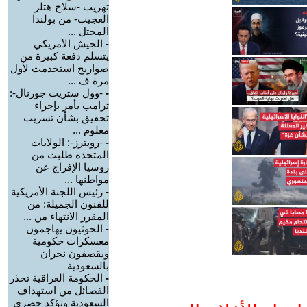
تهريب -سلاح هتلر
العجيب- من بولندا
المحتل ...
-
الجيش الأمريكي
يتسلم دفعة كبيرة من
صواريخ استخدمت لأول
مرة ف ...
-
-وول ستريت جورنال-:
ترامب يأمر بإجراء
تحقيق بشأن تسريب
معلوم ...
-
-رويترز-: الولايات
المتحدة طلبت من
روسيا الإفراج عن
مواطنها ...
-
رئيس اللجنة الأمريكية
للفنون الجميلة: من
المقرر الانتهاء من ...
-
الحوثيون يهاجمون
معسكرات حكومية
ويقصفون نجران
بالسعودية
-
الحكومة العراقية تحذر
الفصائل من استهداف
السعودية وتؤكد حصري