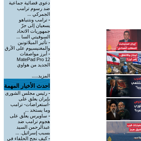
دعوى قضائية جماعية
ضد رسوم ترامب
الجمركي ...
-
ترامب ونتنياهو
يسعيان إلى جرّ
جمهوريات الاتحاد
السوفيتي السا ...
-
تأثير الميلاتونين
والمغنيسيوم على الأرق
-
أبرز مواصفات
MatePad Pro 12
الجديد من هواوي
المزيد.....
احدث الأخبار المهمة
-
رئيس مجلس الشورى
بإيران يعلق على
-استعراضات- ترامب
وما يستخد ...
-
ساويرس يعلّق على
هجوم ترامب ضد
عبدالرحمن السيد
بسبب إسرائيل. ...
-
كيف نجح الحلفاء في