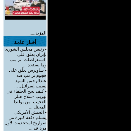
المزيد.....
أخبار عامة
-
رئيس مجلس الشورى
بإيران يعلق على
-استعراضات- ترامب
وما يستخد ...
-
ساويرس يعلّق على
هجوم ترامب ضد
عبدالرحمن السيد
بسبب إسرائيل. ...
-
كيف نجح الحلفاء في
تهريب -سلاح هتلر
العجيب- من بولندا
المحتل ...
-
الجيش الأمريكي
يتسلم دفعة كبيرة من
صواريخ استخدمت لأول
مرة ف ...