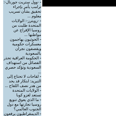
-
-وول ستريت جورنال-:
ترامب يأمر بإجراء
تحقيق بشأن تسريب
معلوم ...
-
-رويترز-: الولايات
المتحدة طلبت من
روسيا الإفراج عن
مواطنها ...
-
الحوثيون يهاجمون
معسكرات حكومية
ويقصفون نجران
بالسعودية
-
الحكومة العراقية تحذر
الفصائل من استهداف
السعودية وتؤكد حصري
...
-
لقاحات لا تحتاج إلى
التبريد: ابتكار قد يحد
من هدر نصف اللقاح ...
-
الولايات المتحدة
تستعد لغزو كوبا
-
ما الذي يعوق تنويع
روسيا تجارتها مع دول
الجنوب العالمي؟
-
الديمقراطيون يرفعون