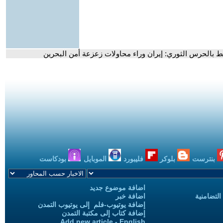
 بالحرس الثوري: إيران وراء محاولات زعزعة أمن البحرين
بنترست
بلوكر
فليبورد
الموبايل
بودكاست
اضافة موضوع جديد
التضامنية
اضافة خبر
إضافة يوتيوب-فلم إلى يوتيوب التمدن
إضافة كتاب إلى مكتبة التمدن
Add new article - English