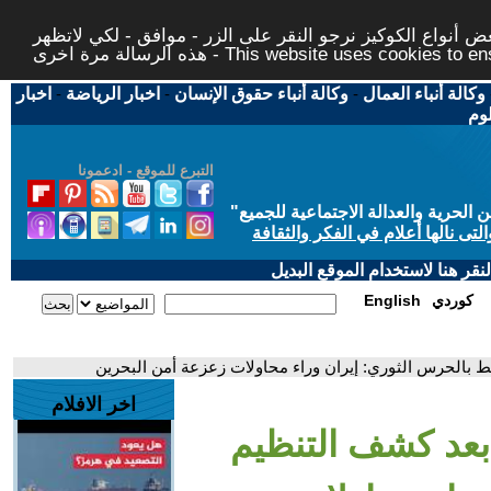
 أنواع الكوكيز نرجو النقر على الزر - موافق - لكي لاتظهر
This website uses cookies to ensure you ge
وكالة أنباء العمال
-
وكالة أنباء حقوق الإنسان
-
اخبار الرياضة
-
اخبار
لوم
التبرع للموقع - ادعمونا
حرية والعدالة الاجتماعية للجميع
"
تى نالها أعلام في الفكر والثقافة
قر هنا لاستخدام الموقع البديل
كوردي
English
 بالحرس الثوري: إيران وراء محاولات زعزعة أمن البحرين
اخر الافلام
بعد كشف التنظيم