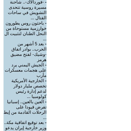
-
-فوردالاك-.. شاحنة
مسيرة روسية تتحدى
التشويش في ساحات
القتال ...
-
باحثون روس يطورون
خوارزمية مستوحاة من
النحل الطنان لتثبيت ال
...
-
بعد 5 أشهر من
الحرب.. بوادر اتفاق
-وشيك- لفتح مضيق
هرمز
-
الجيش اليمني يرد
على هجمات معسكرات
مأرب
-
الخارجية الأمريكية
تخصص مليار دولار
لدعم إدارة رئيس
كولومبيا ...
-
العين بالعين.. إسبانيا
تفرض قيودا على
الرحلات القادمة من إيط
...
-
بعد توقيع اتفاقية مكة..
وزير خارجية إيران يدعو