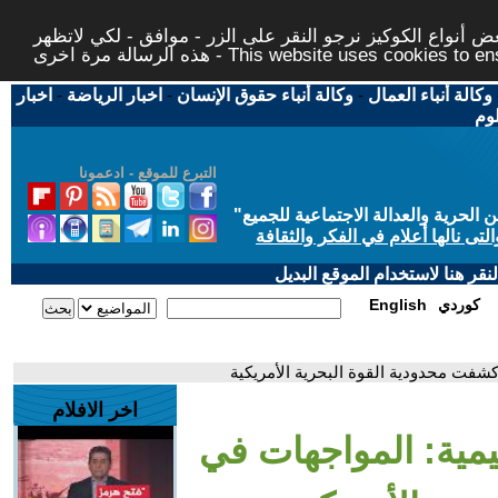
 أنواع الكوكيز نرجو النقر على الزر - موافق - لكي لاتظهر
This website uses cookies to ensure you ge
وكالة أنباء العمال
-
وكالة أنباء حقوق الإنسان
-
اخبار الرياضة
-
اخبار
لوم
التبرع للموقع - ادعمونا
حرية والعدالة الاجتماعية للجميع
"
تى نالها أعلام في الفكر والثقافة
قر هنا لاستخدام الموقع البديل
كوردي
English
كشفت محدودية القوة البحرية الأمريكية
اخر الافلام
يمية: المواجهات في