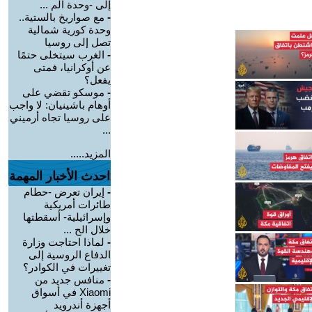
إلى -وحدة الم ...
-
مع صواريخ بالستية..
وحدة كورية شمالية
تصل إلى روسيا
-
الغرب سيتخلى حتمًا
عن أوكرانيا، فمتى
يفعل؟
-
موسكو تقضي على
أوهام باشينيان: لا واجب
على روسيا تجاه أرميني
...
المزيد.....
احدث الأخبار المهمة
-
إيران تعرض -حطام
طائرات أمريكية
وإسرائيلية- أسقطتها
خلال الح ...
-
لماذا احتاجت وزارة
الدفاع الروسية إلى
تغييرات في الكوادر؟
-
منافس جديد من
Xiaomi في أسواق
أجهزة أندرويد