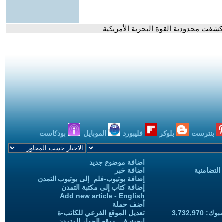
كشفت محدودية القوة البحرية الأمريكية
بنترست
بلوكر
فليبورد
الموبايل
بودكاست
اضافة موضوع جديد
التضامنية
اضافة خبر
إضافة يوتيوب-فلم إلى يوتيوب التمدن
إضافة كتاب إلى مكتبة التمدن
Add new article - English
أضف حملة
3,732,97
تعديل الموقع الفرعي للكاتب-ة
ابحث في موقع الحوار المتمدن