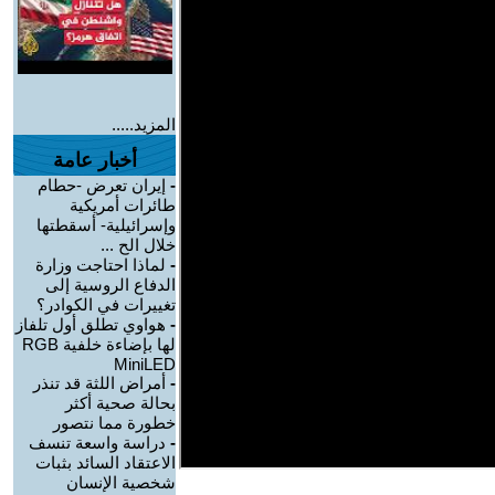
المزيد.....
أخبار عامة
-
إيران تعرض -حطام
طائرات أمريكية
وإسرائيلية- أسقطتها
خلال الح ...
-
لماذا احتاجت وزارة
الدفاع الروسية إلى
تغييرات في الكوادر؟
-
هواوي تطلق أول تلفاز
لها بإضاءة خلفية RGB
MiniLED
-
أمراض اللثة قد تنذر
بحالة صحية أكثر
خطورة مما نتصور
-
دراسة واسعة تنسف
الاعتقاد السائد بثبات
شخصية الإنسان