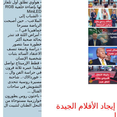
-
هواوي تطلق أول تلفاز
لها بإضاءة خلفية RGB
MiniLED
-
-الشباب إلى
الملاعب-.. حين أصبحت
الرياضة مسرحا
جماهيريا في ا ...
-
أمراض اللثة قد تنذر
بحالة صحية أكثر
خطورة مما نتصور
-
دراسة واسعة تنسف
الاعتقاد السائد بثبات
شخصية الإنسان
-
قطط الإرميتاج تواصل
تقليدا عمره ثلاثة قرون
في حراسة الفن وال ...
-
-فوردالاك-.. شاحنة
مسيرة روسية تتحدى
التشويش في ساحات
القتال ...
-
باحثون روس يطورون
خوارزمية مستوحاة من
جاد الأفلام الجيدة
النحل الطنان لتثبيت ال
...
ا