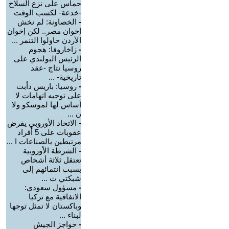
حماس على نزع السلاح
-خدعة- لكسب الوقت
-
الخصاونة: لم نخش
إخوان مصر.. لكن إخوان
الأردن حاولوا التنمر ...
-
زاخاروفا: هجوم
الرئيس البولندي على
روسيا نتاج -عقد
تاريخية- ...
-
روسيا: باريس دأبت
على توجيه اتهامات لا
أساس لها لموسكو ولا
ن ...
-
الاتحاد الأوروبي يفرض
عقوبات على 5 أفراد
مرتبطين بالصناعات ا ...
-
الشرطة الأوروبية
تعتقل ثلاثة أشخاص
بسبب انتمائهم إلى
شبكتي ت ...
-
مسؤول سعودي:
الاتفاقية مع تركيا
وباكستان لا تمثل توجها
لبناء ...
-
حواجز الجيش