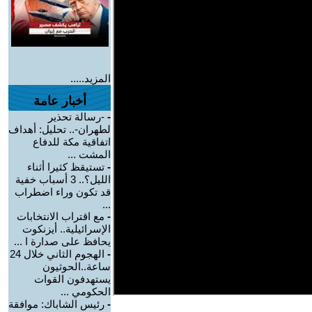
المزيد.....
أخبار عامة
-
-رسالة تحذير
لطهران-.. تحليل: أهداف
اتفاقية مكة للدفاع
المشت ...
-
تستيقظ كثيرا أثناء
الليل؟.. 3 أسباب خفية
قد تكون وراء اضطراب
...
-
مع اقتراب الانتخابات
الإسرائيلية.. أيزنكوت
يحافظ على صدارة ا ...
-
الهجوم الثاني خلال 24
ساعة..الحوثيون
يستهدفون القوات
الحكومي ...
-
رئيس الشاباك: موافقة