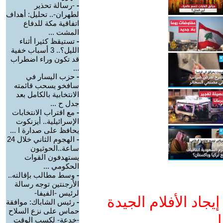
-
-رسالة تحذير
لطهران-.. تحليل: أهداف
اتفاقية مكة للدفاع
المشت ...
-
تستيقظ كثيرا أثناء
الليل؟.. 3 أسباب خفية
قد تكون وراء اضطراب
...
-
حزب اليسار في
سافخو يسحب قائمته
الانتخابية بالكامل بعد
جدل ح ...
-
مع اقتراب الانتخابات
الإسرائيلية.. أيزنكوت
يحافظ على صدارة ا ...
-
الهجوم الثاني خلال 24
ساعة..الحوثيون
يستهدفون القوات
الحكومي ...
-
وسط مطالب بإقالته..
الأرجنتين توجه رسالة
لرئيس -الفيفا-
جاد الأفلام الجيدة
-
رئيس الشاباك: موافقة
حماس على نزع السلاح
ا
-خدعة- لكسب الوقت