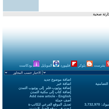
ارثة صحية
بنترست
بلوكر
فليبورد
الموبايل
بودكاست
اضافة موضوع جديد
التضامنية
اضافة خبر
إضافة يوتيوب-فلم إلى يوتيوب التمدن
إضافة كتاب إلى مكتبة التمدن
Add new article - English
أضف حملة
3,732,97
تعديل الموقع الفرعي للكاتب-ة
ابحث في موقع الحوار المتمدن