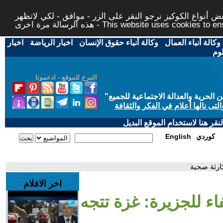
 أنواع الكوكيز نرجو النقر على الزر - موافق - لكي لاتظهر
This website uses cookies to ensure you ge
وكالة أنباء العمال
-
وكالة أنباء حقوق الإنسان
-
اخبار الرياضة
-
اخبار
لوم
التبرع للموقع - ادعمونا
حرية والعدالة الاجتماعية للجميع
"
تى نالها أعلام في الفكر والثقافة
قر هنا لاستخدام الموقع البديل
كوردي
English
ارثة صحية
اخر الافلام
ء للجزيرة: غزة تتجه