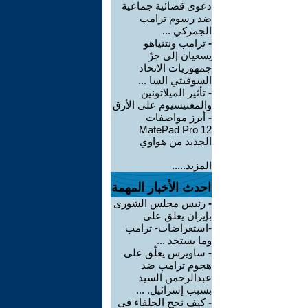
دعوى قضائية جماعية
ضد رسوم ترامب
الجمركي ...
-
ترامب ونتنياهو
يسعيان إلى جرّ
جمهوريات الاتحاد
السوفيتي السا ...
-
تأثير الميلاتونين
والمغنيسيوم على الأرق
-
أبرز مواصفات
MatePad Pro 12
الجديد من هواوي
المزيد.....
احدث الأخبار المهمة
-
رئيس مجلس الشورى
بإيران يعلق على
-استعراضات- ترامب
وما يستخد ...
-
ساويرس يعلّق على
هجوم ترامب ضد
عبدالرحمن السيد
بسبب إسرائيل. ...
-
كيف نجح الحلفاء في