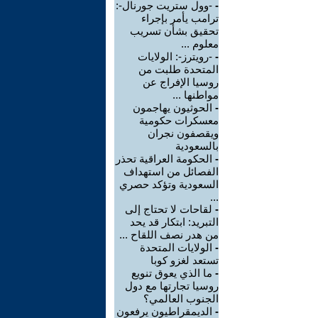
-
-وول ستريت جورنال-:
ترامب يأمر بإجراء
تحقيق بشأن تسريب
معلوم ...
-
-رويترز-: الولايات
المتحدة طلبت من
روسيا الإفراج عن
مواطنها ...
-
الحوثيون يهاجمون
معسكرات حكومية
ويقصفون نجران
بالسعودية
-
الحكومة العراقية تحذر
الفصائل من استهداف
السعودية وتؤكد حصري
...
-
لقاحات لا تحتاج إلى
التبريد: ابتكار قد يحد
من هدر نصف اللقاح ...
-
الولايات المتحدة
تستعد لغزو كوبا
-
ما الذي يعوق تنويع
روسيا تجارتها مع دول
الجنوب العالمي؟
-
الديمقراطيون يرفعون