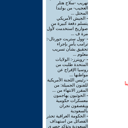
تهريب -سلاح هتلر
العجيب- من بولندا
المحتل ...
-
الجيش الأمريكي
يتسلم دفعة كبيرة من
صواريخ استخدمت لأول
مرة ف ...
-
-وول ستريت جورنال-:
ترامب يأمر بإجراء
تحقيق بشأن تسريب
معلوم ...
-
-رويترز-: الولايات
المتحدة طلبت من
روسيا الإفراج عن
مواطنها ...
-
رئيس اللجنة الأمريكية
ا
للفنون الجميلة: من
المقرر الانتهاء من ...
-
الحوثيون يهاجمون
معسكرات حكومية
ويقصفون نجران
بالسعودية
-
الحكومة العراقية تحذر
الفصائل من استهداف
السعودية وتؤكد حصري