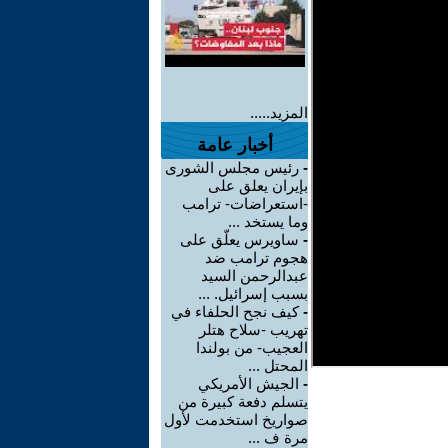
المزيد.....
أخبار عامة
-
رئيس مجلس الشورى
بإيران يعلق على
-استعراضات- ترامب
وما يستخد ...
-
ساويرس يعلّق على
هجوم ترامب ضد
عبدالرحمن السيد
بسبب إسرائيل. ...
-
كيف نجح الحلفاء في
تهريب -سلاح هتلر
العجيب- من بولندا
المحتل ...
-
الجيش الأمريكي
يتسلم دفعة كبيرة من
صواريخ استخدمت لأول
مرة ف ...