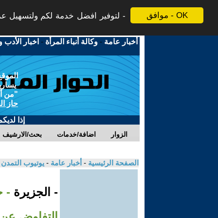
موافق - OK
لتوفير افضل خدمة لكم ولتسهيل عملي
أخبار عامة
-
وكالة أنباء المرأة
-
اخبار الأدب و
الموقع
يسارية
"من أج
حاز ال
إذا لديك
الزوار
اضافة/خدمات
بحث/الارشيف
الصفحة الرئيسية
-
أخبار عامة
-
يوتيوب التمدن
- الجزيرة
- 
التفاوض عن 