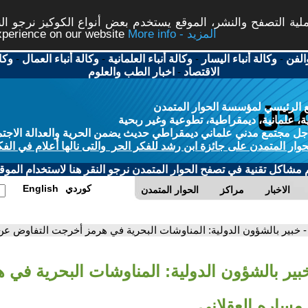
ة التصفح والنشر، الموقع يستخدم بعض أنواع الكوكيز نرجو النق
More info - المزيد
experience on our website
الفن
-
وكالة أنباء اليسار
-
وكالة أنباء العلمانية
-
وكالة أنباء العمال
-
وكا
الاقتصاد
-
اخبار الطب والعلوم
 الرئيسي لمؤسسة الحوار المتمدن
، علمانية، ديمقراطية، تطوعية وغير ربحية
ل مجتمع مدني علماني ديمقراطي حديث يضمن الحرية والعدالة الاجتم
حوار المتمدن على جائزة ابن رشد للفكر الحر والتى نالها أعلام في الفك
م مشاكل تقنية في تصفح الحوار المتمدن نرجو النقر هنا لاستخدام الموقع
كوردي
English
الاخبار
مراكز
الحوار المتمدن
- خبير بالشؤون الدولية: المناوشات البحرية في هرمز أخرجت التفاوض عن
خبير بالشؤون الدولية: المناوشات البحرية في
مساره العقلاني