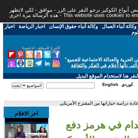
 أنواع الكوكيز نرجو النقر على الزر - موافق - لكي لاتظهر
This website uses cookies to ensure you ge
وكالة أنباء العمال
-
وكالة أنباء حقوق الإنسان
-
اخبار الرياضة
-
اخبار
لوم
التبرع للموقع - ادعمونا
حرية والعدالة الاجتماعية للجميع
"
تى نالها أعلام في الفكر والثقافة
قر هنا لاستخدام الموقع البديل
كوردي
English
ادة دراسة خياراتها من المقترح الأمريكي
اخر الافلام
صدام في هرمز دفع