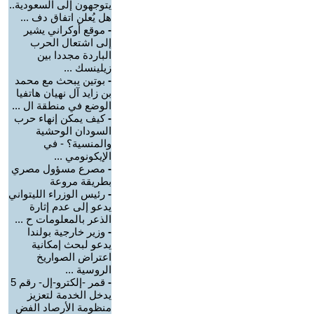
يتوجهون إلى السعودية..
هل يُعلن اتفاق دف ...
-
موقع أوكراني يشير
إلى اشتعال الحرب
الباردة مجددا بين
زيلينسك ...
-
بوتين يبحث مع محمد
بن زايد آل نهيان هاتفيا
الوضع في منطقة ال ...
-
كيف يمكن إنهاء حرب
السودان الوحشية
والمنسية؟ - في
الإيكونومي ...
-
مصرع مسؤول مصري
بطريقة مروعة
-
رئيس الوزراء الليتواني
يدعو إلى عدم إثارة
الذعر بالمعلومات ح ...
-
وزير خارجية بولندا
يدعو لبحث إمكانية
اعتراض الصواريخ
الروسية ...
-
قمر -إلكترو-إل- رقم 5
يدخل الخدمة لتعزيز
منظومة الأرصاد الفض