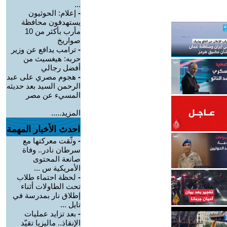
...
-
إعلام: الحوثيون
يستهدفون محافظة
مأرب بأكثر من 10
صواريخ
-
ترامب يدافع عن وزير
حربه: هيغسيث من
أفضل رجالي
-
هجوم مصري على عبد
الرحمن السيد بعد حديثه
المسيء عن مصر
المزيد.....
احدث الأخبار المهمة
-
وثّقت معركتها مع
سرطان نادر.. وفاة
صانعة المحتوى
الأمريكية س ...
-
لحظة احتماء طلاب
تحت الطاولات أثناء
إطلاق نار بمدرسة في
تايل ...
-
بعد تزايد عمليات
الإنقاذ.. ماليزيا تقيّد