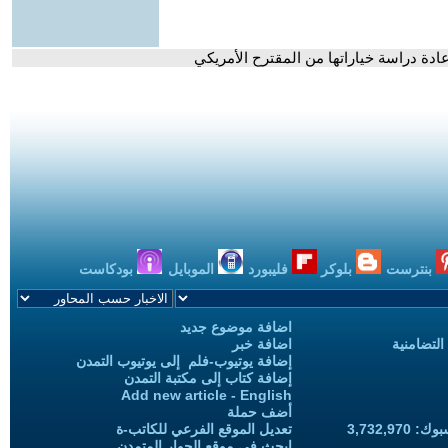
ادة دراسة خياراتها من المقترح الأمريكي
بنترست
بلوكر
فليبورد
الموبايل
بودكاست
اضافة موضوع جديد
التضامنية
اضافة خبر
إضافة يوتيوب-فلم إلى يوتيوب التمدن
إضافة كتاب إلى مكتبة التمدن
Add new article - English
أضف حملة
3,732,97
تعديل الموقع الفرعي للكاتب-ة
ابحث في موقع الحوار المتمدن