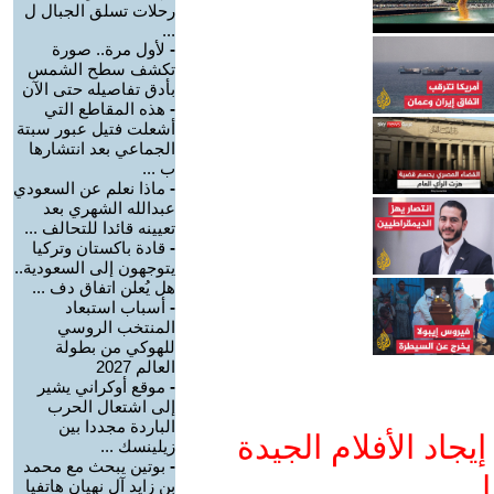
رحلات تسلق الجبال ل
...
-
لأول مرة.. صورة
تكشف سطح الشمس
بأدق تفاصيله حتى الآن
-
هذه المقاطع التي
أشعلت فتيل عبور سبتة
الجماعي بعد انتشارها
ب ...
-
ماذا نعلم عن السعودي
عبدالله الشهري بعد
تعيينه قائدا للتحالف ...
-
قادة باكستان وتركيا
يتوجهون إلى السعودية..
هل يُعلن اتفاق دف ...
-
أسباب استبعاد
المنتخب الروسي
للهوكي من بطولة
العالم 2027
-
موقع أوكراني يشير
إلى اشتعال الحرب
الباردة مجددا بين
جاد الأفلام الجيدة
زيلينسك ...
-
بوتين يبحث مع محمد
ا
بن زايد آل نهيان هاتفيا