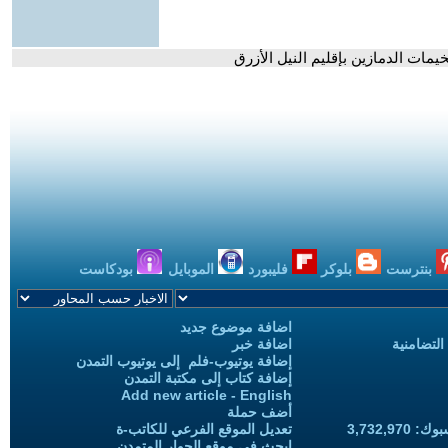
يمات الدمازين بإقليم النيل الأزرق
بنترست
بلوكر
فليبورد
الموبايل
بودكاست
اضافة موضوع جديد
التضامنية
اضافة خبر
إضافة يوتيوب-فلم إلى يوتيوب التمدن
إضافة كتاب إلى مكتبة التمدن
Add new article - English
أضف حملة
3,732,97
تعديل الموقع الفرعي للكاتب-ة
ابحث في موقع الحوار المتمدن