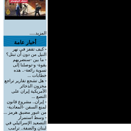
المزيد.....
أخبار عامة
-
كيف تقفز في نهر
النيل من دون أن تبتل؟
-
ما بين -سنضربهم
بقوة- و-توصلنا إلى
تسوية رائعة-.. هذه
خطابات ...
-
هل تشجع تقارير تراجع
مخزون الذخائر
الأمريكية إيران على
التصع ...
-
إيران.. مشروع قانون
لمنع السفن -المعادية-
من عبور مضيق هرمز ...
-
وسط استمرار
التصعيد الإسرائيلي في
لبنان والضفة.. ترامب