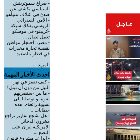
-
صراع سموتريتش
السياسي يكشف عن
صدع في ائتلاف نتنياهو
-
الأمن الفيدرالي
الروسي يفكك شبكة
-كريبتو- في موسكو
تعمل لصال ...
-
مصر.. احتجاز مواطن
بقضية تجارة مخدرات
في قطار بالصعيد
المزيد.....
احدث الأخبار المهمة
-
كيف تقفز في نهر
النيل من دون أن تبتل؟
-
ما بين -سنضربهم
بقوة- و-توصلنا إلى
تسوية رائعة-.. هذه
خطابات ...
-
هل تشجع تقارير تراجع
مخزون الذخائر
الأمريكية إيران على
التصع ...
-
إيران.. مشروع قانون