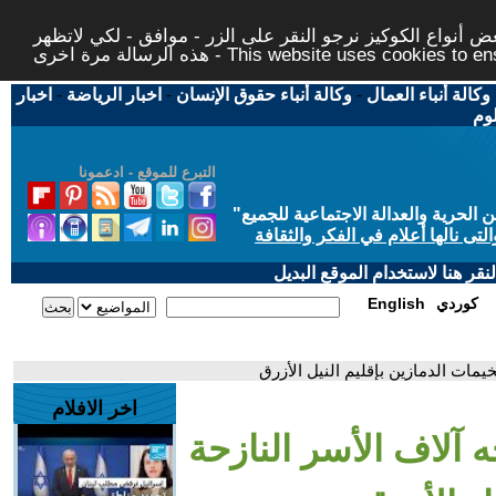
 أنواع الكوكيز نرجو النقر على الزر - موافق - لكي لاتظهر
This website uses cookies to ensure you ge
وكالة أنباء العمال
-
وكالة أنباء حقوق الإنسان
-
اخبار الرياضة
-
اخبار
لوم
التبرع للموقع - ادعمونا
حرية والعدالة الاجتماعية للجميع
"
تى نالها أعلام في الفكر والثقافة
قر هنا لاستخدام الموقع البديل
كوردي
English
يمات الدمازين بإقليم النيل الأزرق
اخر الافلام
 آلاف الأسر النازحة