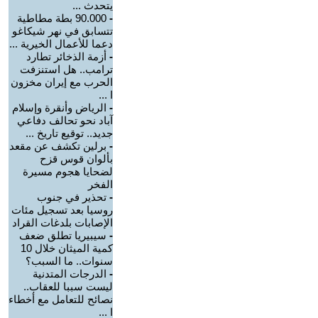
يتحدث ...
-
90.000 بطة مطاطية
تتسابق في نهر شيكاغو
دعما للأعمال الخيرية ...
-
أزمة الذخائر تطارد
ترامب.. هل استنزفت
الحرب مع إيران مخزون
ا ...
-
الرياض وأنقرة وإسلام
آباد نحو تحالف دفاعي
جديد.. توقيع تاريخ ...
-
برلين تكشف عن مقعد
بألوان قوس قزح
لضحايا هجوم مسيرة
الفخر
-
تحذير في جنوب
روسيا بعد تسجيل مئات
الإصابات بلدغات القراد
-
سيبيريا تطلق ضعف
كمية الميثان خلال 10
سنوات.. ما السبب؟
-
الدرجات المتدنية
ليست سببا للعقاب..
نصائح للتعامل مع أخطاء
ا ...