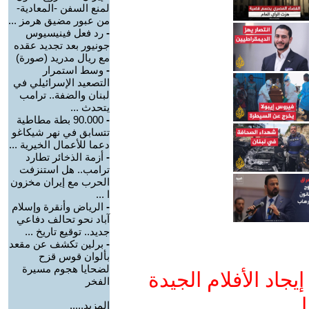
لمنع السفن -المعادية-
من عبور مضيق هرمز ...
-
رد فعل فينيسيوس
جونيور بعد تجديد عقده
مع ريال مدريد (صورة)
-
وسط استمرار
التصعيد الإسرائيلي في
لبنان والضفة.. ترامب
يتحدث ...
-
90.000 بطة مطاطية
تتسابق في نهر شيكاغو
دعما للأعمال الخيرية ...
-
أزمة الذخائر تطارد
ترامب.. هل استنزفت
الحرب مع إيران مخزون
ا ...
-
الرياض وأنقرة وإسلام
آباد نحو تحالف دفاعي
جديد.. توقيع تاريخ ...
-
برلين تكشف عن مقعد
بألوان قوس قزح
لضحايا هجوم مسيرة
جاد الأفلام الجيدة
الفخر
ا
المزيد.....