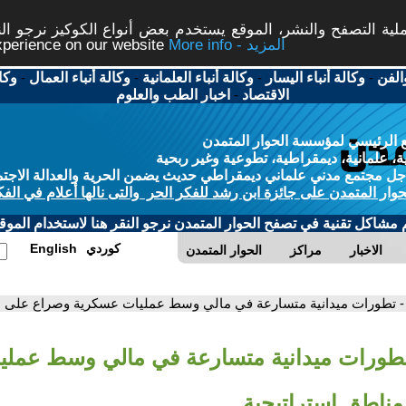
ة التصفح والنشر، الموقع يستخدم بعض أنواع الكوكيز نرجو النق
More info - المزيد
experience on our website
الفن
-
وكالة أنباء اليسار
-
وكالة أنباء العلمانية
-
وكالة أنباء العمال
-
وكا
الاقتصاد
-
اخبار الطب والعلوم
 الرئيسي لمؤسسة الحوار المتمدن
، علمانية، ديمقراطية، تطوعية وغير ربحية
ل مجتمع مدني علماني ديمقراطي حديث يضمن الحرية والعدالة الاجتم
حوار المتمدن على جائزة ابن رشد للفكر الحر والتى نالها أعلام في الفك
م مشاكل تقنية في تصفح الحوار المتمدن نرجو النقر هنا لاستخدام الموقع
كوردي
English
الاخبار
مراكز
الحوار المتمدن
- تطورات ميدانية متسارعة في مالي وسط عمليات عسكرية وصراع على م
تطورات ميدانية متسارعة في مالي وسط عملي
ناطق استراتيجية