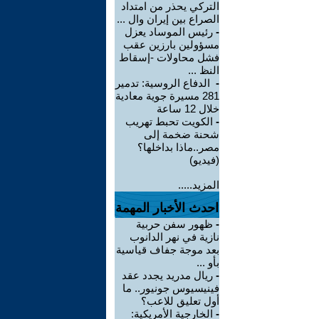
التركي يحذر من امتداد
الصراع بين إيران وال ...
-
رئيس الموساد يعزل
مسؤولين بارزين عقب
فشل محاولات -إسقاط
النظ ...
-
الدفاع الروسية: تدمير
281 مسيرة جوية معادية
خلال 12 ساعة
-
الكويت تحبط تهريب
شحنة ضخمة إلى
مصر..ماذا بداخلها؟
(فيديو)
المزيد.....
احدث الأخبار المهمة
-
ظهور سفن حربية
نازية في نهر الدانوب
بعد موجة جفاف قياسية
بأو ...
-
ريال مدريد يجدد عقد
فينيسيوس جونيور.. ما
أول تعليق للاعب؟
-
الخارجية الأمريكية: