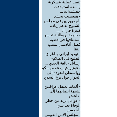
تنفيذ عملية عسكرية
واسعة استهدفت
-تحشيدات ...
-
هيغسيث يحشد
الجمهوريين في مجلس
الشيوخ لدعم زيادة
كبيرة في ال ...
-
جامعة بريطانية تخسر
استئنافها في قضية
فصل أكاديمي بسبب
انتقا ...
-
تهديد إيراني بـ-إغراق
الخليج في الظلام-..
رسائل -بالغة الجدي ...
-
غوتيريش يدعو موسكو
وواشنطن للعودة إلى
الحوار حول نزع السلاح
...
-
ألمانيا تعتقل عراقيين
بشبهة انتمائهما إلى
-داعش-
-
عوامل تزيد من خطر
الوفاة بعد سن
الخمسين
-
مجلس الأمن القومي