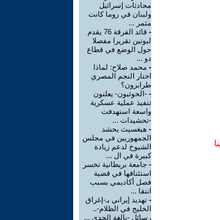
محادثات إسرائيل
ولبنان في روما كانت
مثمر ...
-
قائد الفرقة 76 يقدم
لبوتين تقريرا مفصلا
حول الوضع في قطاع
دو ...
-
محمد صلاح: لماذا
اختار النجم المصري
طرابزون؟
-
-الحوثيون- يعلنون
تنفيذ عملية عسكرية
واسعة استهدفت
-تحشيدات ...
-
هيغسيث يحشد
الجمهوريين في مجلس
ا
الشيوخ لدعم زيادة
كبيرة في ال ...
-
جامعة بريطانية تخسر
استئنافها في قضية
فصل أكاديمي بسبب
انتقا ...
-
تهديد إيراني بـ-إغراق
الخليج في الظلام-..
رسائل -بالغة الجدي ...