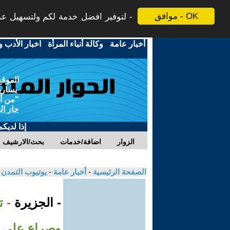
موافق - OK
لتوفير افضل خدمة لكم ولتسهيل عملي
أخبار عامة
-
وكالة أنباء المرأة
-
اخبار الأدب و
الموقع
يسارية
"من أج
حاز ال
إذا لديك
الزوار
اضافة/خدمات
بحث/الارشيف
الصفحة الرئيسية
-
أخبار عامة
-
يوتيوب التمدن
- الجزيرة
- 
وصراع على م