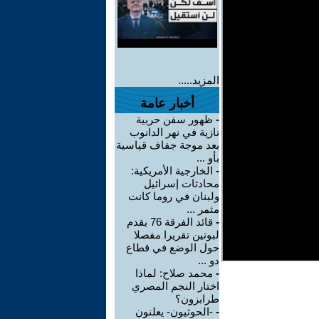
المزيد.....
أخبار عامة
-
ظهور سفن حربية
نازية في نهر الدانوب
بعد موجة جفاف قياسية
بأو ...
-
الخارجية الأمريكية:
محادثات إسرائيل
ولبنان في روما كانت
مثمر ...
-
قائد الفرقة 76 يقدم
لبوتين تقريرا مفصلا
حول الوضع في قطاع
دو ...
-
محمد صلاح: لماذا
اختار النجم المصري
طرابزون؟
-
-الحوثيون- يعلنون