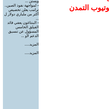
ويستن ...
-
لمواجهة نفوذ الصين..
وتيوب التمدن
ترامب يعلن تخصيص
أكثر من ملياري دولار ل
...
-
البنتاغون يعفي قائد
الفيلق الخامس
المسؤول عن تنسيق
الدعم لأو ...
المزيد.....
المزيد.....