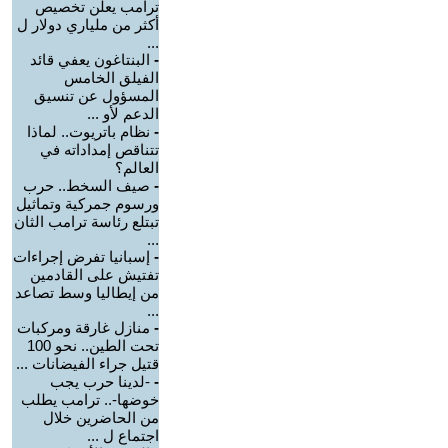
ترامب يعلن تخصيص
أكثر من ملياري دولار ل
...
-
البنتاغون يعفي قائد
الفيلق الخامس
المسؤول عن تنسيق
الدعم لأو ...
-
نظام باتريوت.. لماذا
تتناقص إمداداته في
العالم؟
-
صيف السخط.. حرب
ورسوم جمركية وتماثيل
تبتلع رئاسة ترامب الثان
...
-
إسبانيا تفرض إجراءات
تفتيش على القادمين
من إيطاليا وسط تصاعد
...
-
منازل غارقة ومركبات
تحت الطين.. نحو 100
قتيل جراء الفيضانات ...
-
-لدينا حرب يجب
خوضها-.. ترامب يطلب
من الحاضرين خلال
اجتماع ل ...