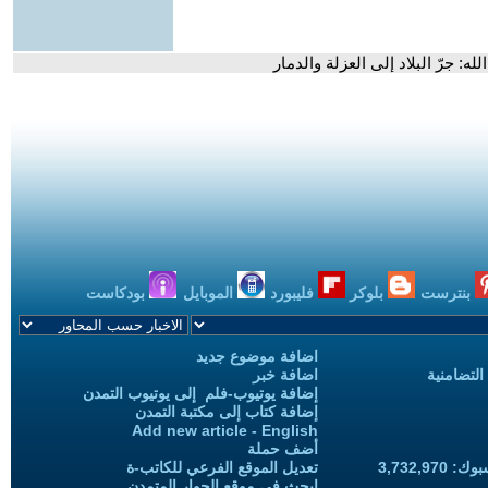
ه: جرّ البلاد إلى العزلة والدمار
بنترست
بلوكر
فليبورد
الموبايل
بودكاست
اضافة موضوع جديد
التضامنية
اضافة خبر
إضافة يوتيوب-فلم إلى يوتيوب التمدن
إضافة كتاب إلى مكتبة التمدن
Add new article - English
أضف حملة
3,732,97
تعديل الموقع الفرعي للكاتب-ة
ابحث في موقع الحوار المتمدن