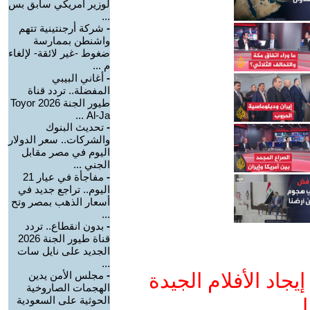
لوزير أمريكي سابق بس
...
-
شركة أرجنتينية تتهم
واشنطن بممارسة
ضغوط -غير لائقة- لإلغاء
م ...
-
أغاني البيبي
المفضلة.. تردد قناة
طيور الجنة 2026 Toyor
Al-Ja ...
-
تحديث البنوك
والشركات.. سعر الدولار
اليوم في مصر مقابل
الجني ...
-
مفاجأة في عيار 21
اليوم.. تراجع جديد في
أسعار الذهب بمصر وتح
...
-
بدون انقطاع.. تردد
قناة طيور الجنة 2026
الجديد على نايل سات
...
جاد الأفلام الجيدة
-
مجلس الأمن يدين
الهجمات الصاروخية
الحوثية على السعودية
ا