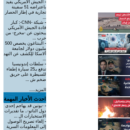
-
الجيش الأمريكي يفيد
باعتراضه 51 سفينة
تجارية في إطار الحصار
...
-
شبكة -CNN-: كبار
قادة الجيش الأمريكي
يبحثون عن -مخرج- من
حرب ...
-
البنتاغون يخصص 500
مليون دولار لجامعة
ألاسكا للِكشف عن التهد
...
-
سلطات إندونيسيا
تدفع بـ25 سيارة إطفاء
للسيطرة على حريق
ضخم ش ...
المزيد.....
احدث الأخبار المهمة
-
-بوتين قد يهاجم إحدى
دول الناتو-.. ما تقديرات
الاستخبارات ال ...
-
إلغاء تصريح الوصول
إلى المعلومات السرية