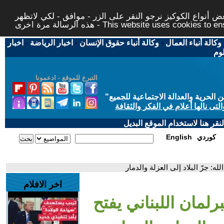
 أنواع الكوكيز نرجو النقر على الزر - موافق - لكي لاتظهر
This website uses cookies to ensure you ge
وكالة أنباء العمال
-
وكالة أنباء حقوق الإنسان
-
اخبار الرياضة
-
اخبار
لوم
التبرع للموقع - ادعمونا
حرية والعدالة الاجتماعية للجميع
"
تى نالها أعلام في الفكر والثقافة
قر هنا لاستخدام الموقع البديل
كوردي
English
ه: جرّ البلاد إلى العزلة والدمار
اخر الافلام
رلمان اللبناني يفتح