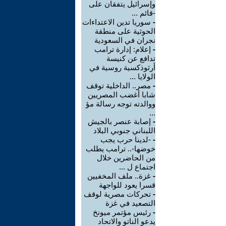
وإسرائيل يتفقان على
-قائم ...
-
سوريا تدين الاعتداءات
الحوثية على منطقة
نجران في السعودية
-
إعلام: إدارة ترامب
تدافع عن كنيسة
أرثوذكسية روسية في
الولايا ...
-
مصر.. الداخلية توقف
شابا أغضب المصريين
ووالدته توجه رسالة مؤ
...
-
إصابة عنصر بالجيش
اللبناني جنوبي البلاد
-
-لدينا حرب يجب
خوضها-.. ترامب يطلب
من الحاضرين خلال
اجتماع ل ...
-
غزة.. ملف المخفيين
قسرا يعود للواجهة
-
تحركات مصرية لوقف
التصعيد في غزة
-
رئيس مؤتمر ميونخ
يدعو الناتو والاتحاد