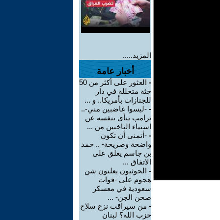
المزيد.....
أخبار عامة
-
العثور على أكثر من 50
جثة متحللة في دار
للجنازات بأمريكا.. و ...
-
-ليسوا غاضبين مني-..
ترامب ينأى بنفسه عن
استياء الناخبين من ...
-
-أتمنى أن تكون
واضحة وصريحة- .. حمد
بن جاسم يعلق على
الاتفاق ...
-
الحوثيون يعلنون شن
هجوم على -قوات
سعودية في معسكر
صحن الجن- ...
-
من سيراقب نزع سلاح
حزب الله؟ لبنان