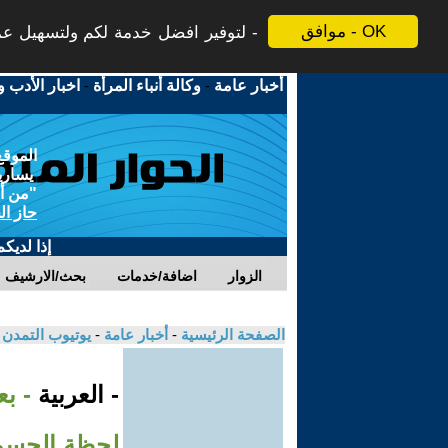
موافق - OK
لتوفير افضل خدمة لكم ولتسهيل عملي
أخبار عامة
-
وكالة أنباء المرأة
-
اخبار الأدب و
الموقع
يسارية
"من أج
حاز ال
إذا لديك
الزوار
اضافة/خدمات
بحث/الارشيف
الصفحة الرئيسية
-
أخبار عامة
-
يوتيوب التمدن
- العربية
- بع
لحظة الحسم