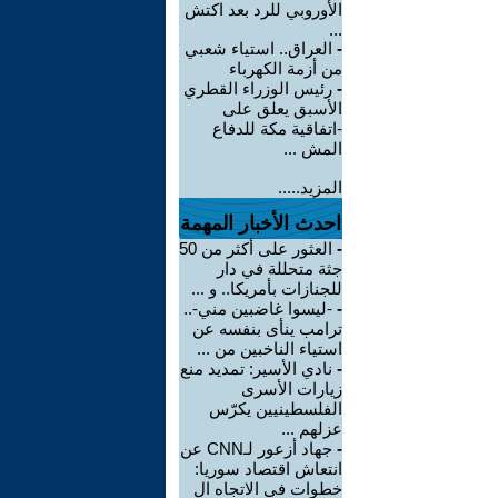
الأوروبي للرد بعد اكتش
...
-
العراق.. استياء شعبي
من أزمة الكهرباء
-
رئيس الوزراء القطري
الأسبق يعلق على
-اتفاقية مكة للدفاع
المش ...
المزيد.....
احدث الأخبار المهمة
-
العثور على أكثر من 50
جثة متحللة في دار
للجنازات بأمريكا.. و ...
-
-ليسوا غاضبين مني-..
ترامب ينأى بنفسه عن
استياء الناخبين من ...
-
نادي الأسير: تمديد منع
زيارات الأسرى
الفلسطينيين يكرّس
عزلهم ...
-
جهاد أزعور لـCNN عن
انتعاش اقتصاد سوريا:
خطوات في الاتجاه ال