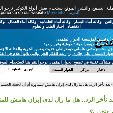
ة التصفح والنشر، الموقع يستخدم بعض أنواع الكوكيز نرجو النق
More info - المزيد
experience on our website
الفن
-
وكالة أنباء اليسار
-
وكالة أنباء العلمانية
-
وكالة أنباء العمال
-
وكا
الاقتصاد
-
اخبار الطب والعلوم
 الرئيسي لمؤسسة الحوار المتمدن
، علمانية، ديمقراطية، تطوعية وغير ربحية
ل مجتمع مدني علماني ديمقراطي حديث يضمن الحرية والعدالة الاجتم
حوار المتمدن على جائزة ابن رشد للفكر الحر والتى نالها أعلام في الفك
م مشاكل تقنية في تصفح الحوار المتمدن نرجو النقر هنا لاستخدام الموقع
كوردي
English
الاخبار
مراكز
الحوار المتمدن
- بعد تأخر الرد.. هل ما زال لدى إيران هامش للمناورة أم أن لحظة الحسم
د تأخر الرد.. هل ما زال لدى إيران هامش للمن
 تقترب؟