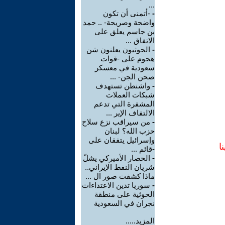
...
-
-أتمنى أن تكون
واضحة وصريحة- .. حمد
بن جاسم يعلق على
الاتفاق ...
-
الحوثيون يعلنون شن
هجوم على -قوات
سعودية في معسكر
صحن الجن- ...
-
واشنطن تستهدف
شبكات العملات
المشفرة التي تدعم
الالتفاف الإير ...
-
من سيراقب نزع سلاح
حزب الله؟ لبنان
وإسرائيل يتفقان على
ا
-قائم ...
-
الحصار الأميركي يشلّ
شريان النفط الإيراني..
ماذا كشفت صور ال ...
-
سوريا تدين الاعتداءات
الحوثية على منطقة
نجران في السعودية
المزيد.....