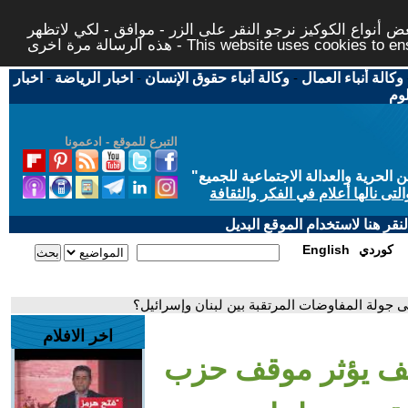
 أنواع الكوكيز نرجو النقر على الزر - موافق - لكي لاتظهر
This website uses cookies to ensure you ge
وكالة أنباء العمال
-
وكالة أنباء حقوق الإنسان
-
اخبار الرياضة
-
اخبار
لوم
التبرع للموقع - ادعمونا
حرية والعدالة الاجتماعية للجميع
"
تى نالها أعلام في الفكر والثقافة
قر هنا لاستخدام الموقع البديل
كوردي
English
 جولة المفاوضات المرتقبة بين لبنان وإسرائيل؟
اخر الافلام
كيف يؤثر موقف حزب