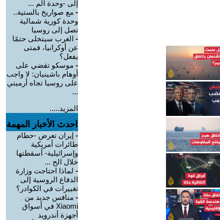
إلى -وحدة الم ...
-
مع صواريخ بالستية..
وحدة كورية شمالية
تصل إلى روسيا
-
الغرب سيتخلى حتمًا
عن أوكرانيا، فمتى
يفعل؟
-
موسكو تقضي على
أوهام باشينيان: لا واجب
على روسيا تجاه أرميني
...
المزيد.....
احدث الأخبار المهمة
-
إيران تعرض -حطام
طائرات أمريكية
وإسرائيلية- أسقطتها
خلال الح ...
-
لماذا احتاجت وزارة
الدفاع الروسية إلى
تغييرات في الكوادر؟
-
منافس جديد من
Xiaomi في أسواق
أجهزة أندرويد