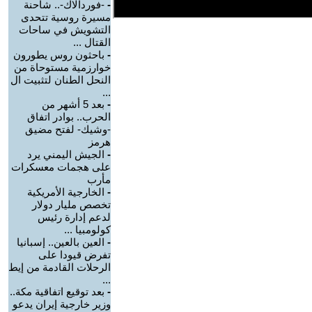
-
-فوردالاك-.. شاحنة
مسيرة روسية تتحدى
التشويش في ساحات
القتال ...
-
باحثون روس يطورون
خوارزمية مستوحاة من
النحل الطنان لتثبيت ال
...
-
بعد 5 أشهر من
الحرب.. بوادر اتفاق
-وشيك- لفتح مضيق
هرمز
-
الجيش اليمني يرد
على هجمات معسكرات
مأرب
-
الخارجية الأمريكية
تخصص مليار دولار
لدعم إدارة رئيس
كولومبيا ...
-
العين بالعين.. إسبانيا
تفرض قيودا على
الرحلات القادمة من إيط
...
-
بعد توقيع اتفاقية مكة..
وزير خارجية إيران يدعو