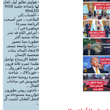
-
هواوي تطلق أول تلفاز
لها بإضاءة خلفية RGB
MiniLED
-
-الشباب إلى
الملاعب-.. حين أصبحت
الرياضة مسرحا
جماهيريا في ا ...
-
أمراض اللثة قد تنذر
بحالة صحية أكثر
خطورة مما نتصور
-
دراسة واسعة تنسف
الاعتقاد السائد بثبات
شخصية الإنسان
-
قطط الإرميتاج تواصل
تقليدا عمره ثلاثة قرون
في حراسة الفن وال ...
-
-فوردالاك-.. شاحنة
مسيرة روسية تتحدى
التشويش في ساحات
القتال ...
-
باحثون روس يطورون
خوارزمية مستوحاة من
النحل الطنان لتثبيت ال
...