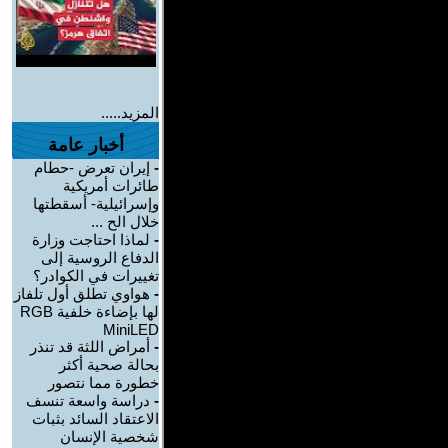
المزيد.....
أخبار عامة
-
إيران تعرض -حطام
طائرات أمريكية
وإسرائيلية- أسقطتها
خلال الح ...
-
لماذا احتاجت وزارة
الدفاع الروسية إلى
تغييرات في الكوادر؟
-
هواوي تطلق أول تلفاز
لها بإضاءة خلفية RGB
MiniLED
-
أمراض اللثة قد تنذر
بحالة صحية أكثر
خطورة مما نتصور
-
دراسة واسعة تنسف
الاعتقاد السائد بثبات
شخصية الإنسان