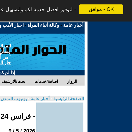
موافق - OK
لتوفير افضل خدمة لكم ولتسهيل عملي
أخبار عامة
-
وكالة أنباء المرأة
-
اخبار الأدب و
الموقع
يسارية
"من أج
حاز ال
إذا لديك
الزوار
اضافة/خدمات
بحث/الارشيف
الصفحة الرئيسية
-
أخبار عامة
-
يوتيوب التمدن
- فرانس 24
2026 / 5 / 9