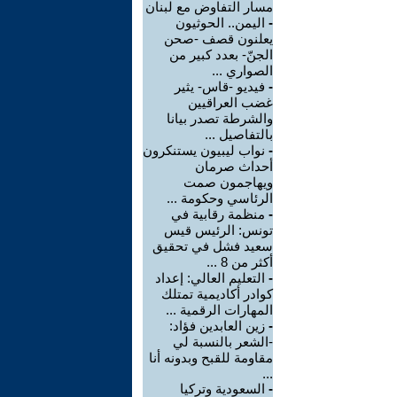
مسار التفاوض مع لبنان
-
اليمن.. الحوثيون
يعلنون قصف -صحن
الجنّ- بعدد كبير من
الصواري ...
-
فيديو -قاس- يثير
غضب العراقيين
والشرطة تصدر بيانا
بالتفاصيل ...
-
نواب ليبيون يستنكرون
أحداث صرمان
ويهاجمون صمت
الرئاسي وحكومة ...
-
منظمة رقابية في
تونس: الرئيس قيس
سعيد فشل في تحقيق
أكثر من 8 ...
-
التعليم العالي: إعداد
كوادر أكاديمية تمتلك
المهارات الرقمية ...
-
زين العابدين فؤاد:
-الشعر بالنسبة لي
مقاومة للقبح وبدونه أنا
...
-
السعودية وتركيا