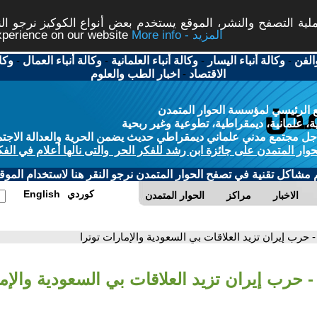
ة التصفح والنشر، الموقع يستخدم بعض أنواع الكوكيز نرجو النق
More info - المزيد
experience on our website
الفن
-
وكالة أنباء اليسار
-
وكالة أنباء العلمانية
-
وكالة أنباء العمال
-
وكا
الاقتصاد
-
اخبار الطب والعلوم
 الرئيسي لمؤسسة الحوار المتمدن
، علمانية، ديمقراطية، تطوعية وغير ربحية
ل مجتمع مدني علماني ديمقراطي حديث يضمن الحرية والعدالة الاجتم
حوار المتمدن على جائزة ابن رشد للفكر الحر والتى نالها أعلام في الفك
م مشاكل تقنية في تصفح الحوار المتمدن نرجو النقر هنا لاستخدام الموقع
كوردي
English
الاخبار
مراكز
الحوار المتمدن
- حرب إيران تزيد العلاقات بي السعودية والإمارات توترا
- حرب إيران تزيد العلاقات بي السعودية والإما