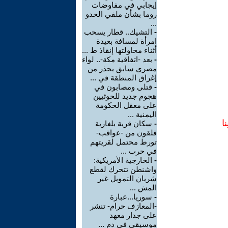
إيجابي في مفاوضات
روما بشأن ملفي الحدو
...
-
التشيك.. قطار يسحب
امرأة لمسافة بعيدة
أثناء محاولتها إنقاذ ط ...
-
بعد -اتفاقية مكة-.. لواء
مصري سابق يحذر من
إغراق المنطقة في ...
-
قتلى ومصابون في
هجوم جديد للحوثيين
على معقل الحكومة
اليمنية ...
ا
-
سكان قرية بلغارية
قلقون من -عواقب-
تورط محتمل لقريتهم
في حرب ...
-
الخارجية الأمريكية:
واشنطن تتحرك لقطع
شريان التمويل غير
المش ...
-
سوريا...عبارة
-المعازف حرام- تنشر
على جدار معهد
موسيقي في دم ...