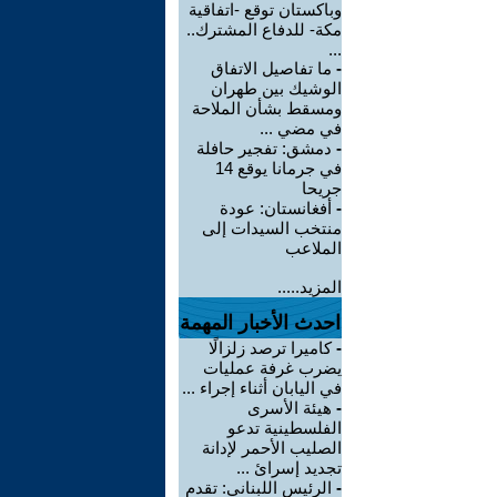
وباكستان توقع -اتفاقية
مكة- للدفاع المشترك..
...
-
ما تفاصيل الاتفاق
الوشيك بين طهران
ومسقط بشأن الملاحة
في مضي ...
-
دمشق: تفجير حافلة
في جرمانا يوقع 14
جريحا
-
أفغانستان: عودة
منتخب السيدات إلى
الملاعب
المزيد.....
احدث الأخبار المهمة
-
كاميرا ترصد زلزالًا
يضرب غرفة عمليات
في اليابان أثناء إجراء ...
-
هيئة الأسرى
الفلسطينية تدعو
الصليب الأحمر لإدانة
تجديد إسرائ ...
-
الرئيس اللبناني: تقدم