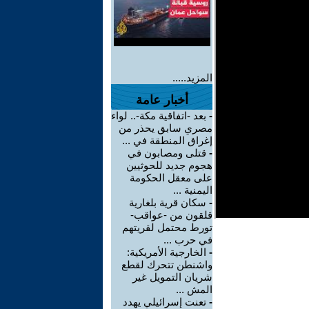
المزيد.....
أخبار عامة
-
بعد -اتفاقية مكة-.. لواء
مصري سابق يحذر من
إغراق المنطقة في ...
-
قتلى ومصابون في
هجوم جديد للحوثيين
على معقل الحكومة
اليمنية ...
-
سكان قرية بلغارية
قلقون من -عواقب-
تورط محتمل لقريتهم
في حرب ...
-
الخارجية الأمريكية:
واشنطن تتحرك لقطع
شريان التمويل غير
المش ...
-
تعنت إسرائيلي يهدد