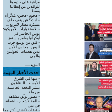
مراقبة على حدودها
للوافدين من إيطاليا
وسط ...
-
هجوم -هجين- مُدبَّر أم
حادث؟ مَن يقف خلف
مسيّرة مطار لايبزيغ ...
-
الاستخبارات الأمريكية:
بوتين الخاسر في
أوكرانيا يغامر باستفز ...
-
قلق من توسع حرب
اليمن.. مجلس الأمن
يدين هجمات الحوثيين
والجي ...
المزيد.....
احدث الأخبار المهمة
-
منها في الشرق
الأوسط.. البنتاغون
تنشر الدفعة الخامسة
من ملفا ...
-
مصور يوثّق مشاهد
حالمة لأشجار -الشعلة-
في دبي
-
قصّات تكشف أكثر مما