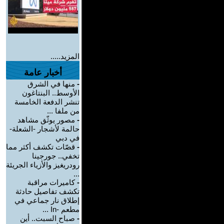
المزيد.....
أخبار عامة
-
منها في الشرق
الأوسط.. البنتاغون
تنشر الدفعة الخامسة
من ملفا ...
-
مصور يوثّق مشاهد
حالمة لأشجار -الشعلة-
في دبي
-
قصّات تكشف أكثر مما
تخفي.. جورجينا
رودريغيز والأزياء الجريئة
...
-
كاميرات مراقبة
تكشف تفاصيل حادثة
إطلاق نار جماعي في
مطعم -In ...
-
صباح السبت.. أين