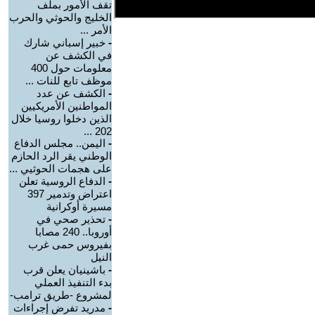
تقف الأمور بملف
الخليج والحوثي والحرب
الأمر ...
-
خبير إسباني شارك
في الكشف عن
معلومات حول 400
موظف تابع للنات ...
-
الكشف عن عدد
المواطنين الأمريكيين
الذين دخلوا روسيا خلال
202 ...
-
اليمن.. مجلس الدفاع
الوطني يقر الرد الحازم
على هجمات الحوثيي ...
-
الدفاع الروسية تعلن
اعتراض وتدمير 397
مسيرة أوكرانية
-
تحذير صحي في
أوروبا.. 240 مصابا
بفيروس حمى غرب
النيل
-
باشينيان يعلن قرب
بدء التنفيذ العملي
لمشروع -طريق ترامب-
-
مدريد تفرض إجراءات