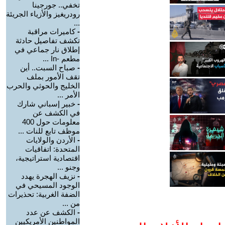
تخفي.. جورجينا
رودريغيز والأزياء الجريئة
...
-
كاميرات مراقبة
تكشف تفاصيل حادثة
إطلاق نار جماعي في
مطعم -In ...
-
صباح السبت.. أين
تقف الأمور بملف
الخليج والحوثي والحرب
الأمر ...
-
خبير إسباني شارك
في الكشف عن
معلومات حول 400
موظف تابع للنات ...
-
الأردن والولايات
المتحدة: اتفاقيات
اقتصادية استراتيجية،
وجنو ...
-
نزيف الهجرة يهدد
الوجود المسيحي في
الضفة الغربية: تحذيرات
من ...
-
الكشف عن عدد
المواطنين الأمريكيين