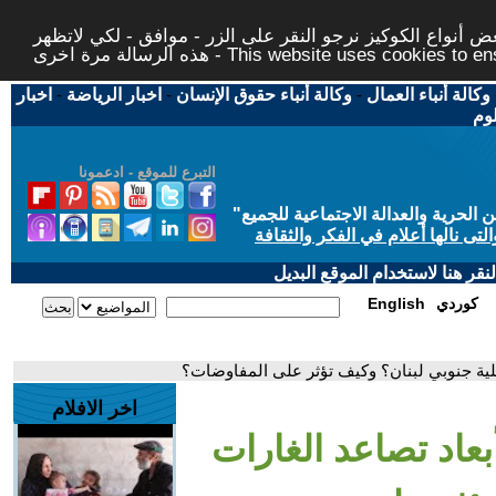
 أنواع الكوكيز نرجو النقر على الزر - موافق - لكي لاتظهر
This website uses cookies to ensure you ge
وكالة أنباء العمال
-
وكالة أنباء حقوق الإنسان
-
اخبار الرياضة
-
اخبار
لوم
التبرع للموقع - ادعمونا
حرية والعدالة الاجتماعية للجميع
"
تى نالها أعلام في الفكر والثقافة
قر هنا لاستخدام الموقع البديل
كوردي
English
ئيلية جنوبي لبنان؟ وكيف تؤثر على المفاوضات؟
اخر الافلام
بعاد تصاعد الغارات