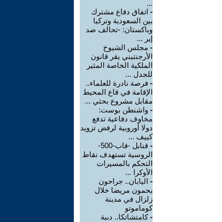
...
-
اتفاق دفاع مشترك
بين السعودية وتركيا
وباكستان: -تحالف ضد
إير ...
-
مجلس الشيوخ
الأرجنتيني يقر قانون
الملكية الخاصة المثير
للجدل ...
-
فرصة نادرة للعلماء..
الإقامة في قاع المحيط
مقابل مشروع بحثي ...
-
واشنطن بوست:
مخاوف دفاعية تدفع
دولا أوروبية لرفض تزويد
كييف ...
-
قنابل -فاب-500-
الروسية تستهدف نقاط
التحكم بالمسيرات
الأوكرا ...
-
اليابان.. جراحون
يحمون مريضا خلال
زلزال في مدينة
كوماموتو
-
كامتشاتكا.. دببة