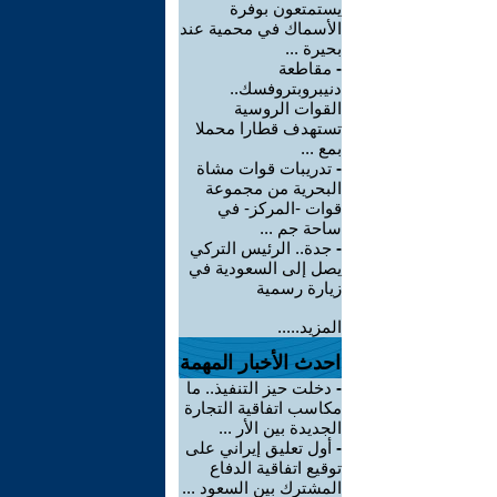
يستمتعون بوفرة
الأسماك في محمية عند
بحيرة ...
-
مقاطعة
دنيبروبتروفسك..
القوات الروسية
تستهدف قطارا محملا
بمع ...
-
تدريبات قوات مشاة
البحرية من مجموعة
قوات -المركز- في
ساحة جم ...
-
جدة.. الرئيس التركي
يصل إلى السعودية في
زيارة رسمية
المزيد.....
احدث الأخبار المهمة
-
دخلت حيز التنفيذ.. ما
مكاسب اتفاقية التجارة
الجديدة بين الأر ...
-
أول تعليق إيراني على
توقيع اتفاقية الدفاع
المشترك بين السعود ...