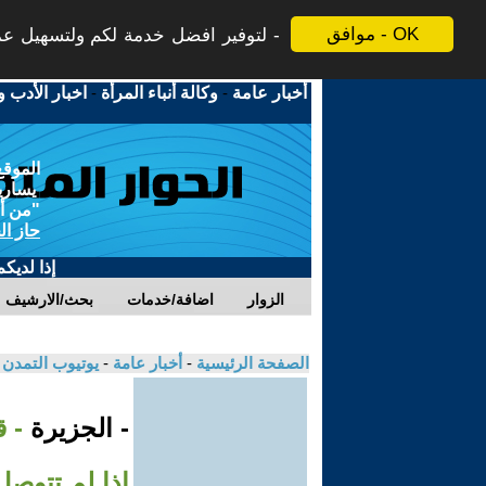
موافق - OK
لتوفير افضل خدمة لكم ولتسهيل عملي
أخبار عامة
-
وكالة أنباء المرأة
-
اخبار الأدب و
الموقع
يسارية
"من أج
حاز ال
إذا لديك
الزوار
اضافة/خدمات
بحث/الارشيف
الصفحة الرئيسية
-
أخبار عامة
-
يوتيوب التمدن
- الجزيرة
- 
إذا لم تتوصل