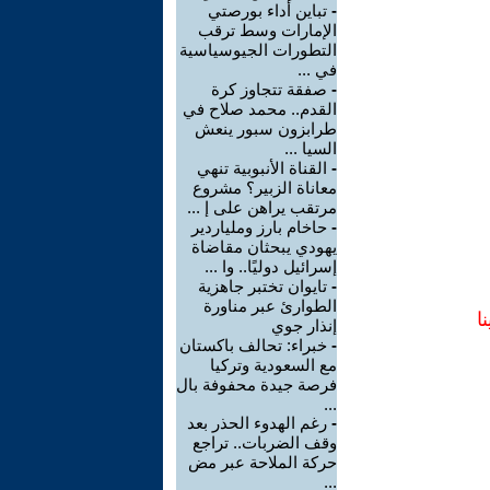
-
تباين أداء بورصتي
الإمارات وسط ترقب
التطورات الجيوسياسية
في ...
-
صفقة تتجاوز كرة
القدم.. محمد صلاح في
طرابزون سبور ينعش
السيا ...
-
القناة الأنبوبية تنهي
معاناة الزبير؟ مشروع
مرتقب يراهن على إ ...
-
حاخام بارز وملياردير
يهودي يبحثان مقاضاة
إسرائيل دوليًا.. وا ...
-
تايوان تختبر جاهزية
الطوارئ عبر مناورة
ا
إنذار جوي
-
خبراء: تحالف باكستان
مع السعودية وتركيا
فرصة جيدة محفوفة بال
...
-
رغم الهدوء الحذر بعد
وقف الضربات.. تراجع
حركة الملاحة عبر مض
...