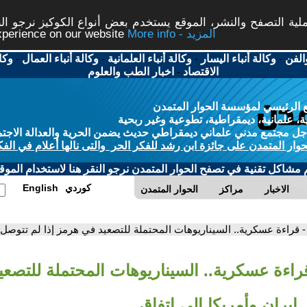
ة التصفح والنشر، الموقع يستخدم بعض أنواع الكوكيز نرجو النق
More info - المزيد
experience on our website
الفن
-
وكالة أنباء اليسار
-
وكالة أنباء العلمانية
-
وكالة أنباء العمال
-
وكا
الاقتصاد
-
اخبار الطب والعلوم
 الرئيسي لمؤسسة الحوار المتمدن
، علمانية، ديمقراطية، تطوعية وغير ربحية
ل مجتمع مدني علماني ديمقراطي حديث يضمن الحرية والعدالة الاجتم
حوار المتمدن على جائزة ابن رشد للفكر الحر والتى نالها أعلام في الفك
م مشاكل تقنية في تصفح الحوار المتمدن نرجو النقر هنا لاستخدام الموقع
كوردي
English
الاخبار
مراكز
الحوار المتمدن
- قراءة عسكرية.. السيناريوهات المحتملة للتصعيد في هرمز إذا لم تتوصل إ
قراءة عسكرية.. السيناريوهات المحتملة للتصع
 إيران وأمريكا إلى اتفاق