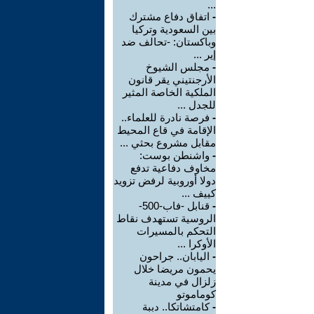
...
-
اتفاق دفاع مشترك
بين السعودية وتركيا
وباكستان: -تحالف ضد
إير ...
-
مجلس الشيوخ
الأرجنتيني يقر قانون
الملكية الخاصة المثير
للجدل ...
-
فرصة نادرة للعلماء..
الإقامة في قاع المحيط
مقابل مشروع بحثي ...
-
واشنطن بوست:
مخاوف دفاعية تدفع
دولا أوروبية لرفض تزويد
كييف ...
-
قنابل -فاب-500-
الروسية تستهدف نقاط
التحكم بالمسيرات
الأوكرا ...
-
اليابان.. جراحون
يحمون مريضا خلال
زلزال في مدينة
كوماموتو
-
كامتشاتكا.. دببة