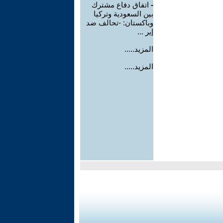
-
اتفاق دفاع مشترك
بين السعودية وتركيا
وباكستان: -تحالف ضد
إير ...
المزيد.....
المزيد.....