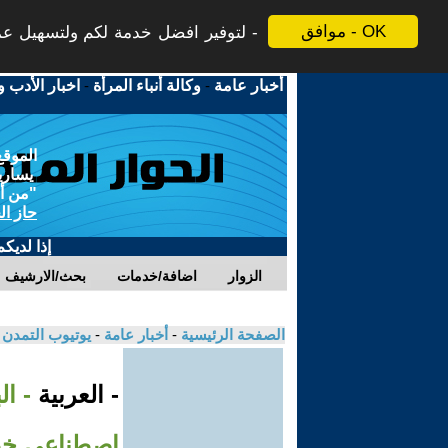
موافق - OK
لتوفير افضل خدمة لكم ولتسهيل عملي
أخبار عامة
-
وكالة أنباء المرأة
-
اخبار الأدب و
الموقع
يسارية
"من أج
حاز ال
إذا لديك
الزوار
اضافة/خدمات
بحث/الارشيف
الصفحة الرئيسية
-
أخبار عامة
-
يوتيوب التمدن
- العربية
- ال
اصطناعي خط