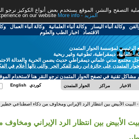
ة التصفح والنشر، الموقع يستخدم بعض أنواع الكوكيز نرجو النق
More info - المزيد
experience on our website
الفن
-
وكالة أنباء اليسار
-
وكالة أنباء العلمانية
-
وكالة أنباء العمال
-
وكا
الاقتصاد
-
اخبار الطب والعلوم
 الرئيسي لمؤسسة الحوار المتمدن
، علمانية، ديمقراطية، تطوعية وغير ربحية
ل مجتمع مدني علماني ديمقراطي حديث يضمن الحرية والعدالة الاجتم
حوار المتمدن على جائزة ابن رشد للفكر الحر والتى نالها أعلام في الفك
م مشاكل تقنية في تصفح الحوار المتمدن نرجو النقر هنا لاستخدام الموقع
كوردي
English
الاخبار
مراكز
الحوار المتمدن
- البيت الأبيض بين انتظار الرد الإيراني ومخاوف من ذكاء اصطناعي خطير
بيت الأبيض بين انتظار الرد الإيراني ومخاوف م
ير