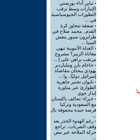
-
تباين أداء بورصتي
الإمارات وسط ترقب
التطورات الجيوسياسية
في ...
-
صفقة تتجاوز كرة
القدم.. محمد صلاح في
طرابزون سبور ينعش
السيا ...
-
القناة الأنبوبية تنهي
معاناة الزبير؟ مشروع
مرتقب يراهن على إ ...
-
حاخام بارز وملياردير
يهودي يبحثان مقاضاة
إسرائيل دوليًا.. وا ...
-
تايوان تختبر جاهزية
الطوارئ عبر مناورة
ا
إنذار جوي
-
خبراء: تحالف باكستان
مع السعودية وتركيا
فرصة جيدة محفوفة بال
...
-
رغم الهدوء الحذر بعد
وقف الضربات.. تراجع
حركة الملاحة عبر مض
...