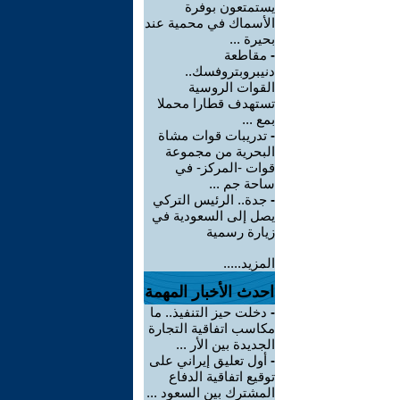
يستمتعون بوفرة
الأسماك في محمية عند
بحيرة ...
-
مقاطعة
دنيبروبتروفسك..
القوات الروسية
تستهدف قطارا محملا
بمع ...
-
تدريبات قوات مشاة
البحرية من مجموعة
قوات -المركز- في
ساحة جم ...
-
جدة.. الرئيس التركي
يصل إلى السعودية في
زيارة رسمية
المزيد.....
احدث الأخبار المهمة
-
دخلت حيز التنفيذ.. ما
مكاسب اتفاقية التجارة
الجديدة بين الأر ...
-
أول تعليق إيراني على
توقيع اتفاقية الدفاع
المشترك بين السعود ...