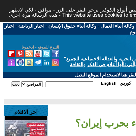
 أنواع الكوكيز نرجو النقر على الزر - موافق - لكي لاتظهر
This website uses cookies to ensure you ge
وكالة أنباء العمال
-
وكالة أنباء حقوق الإنسان
-
اخبار الرياضة
-
اخبار
لوم
التبرع للموقع - ادعمونا
حرية والعدالة الاجتماعية للجميع
"
تى نالها أعلام في الفكر والثقافة
قر هنا لاستخدام الموقع البديل
كوردي
English
اخر الافلام
ء بحرب إيران؟