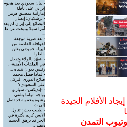
-
بيان سعودي بعد هجوم
إيراني على ناقلة
إماراتية بمضيق هرمز
-
بزشكيان: إيصال
البضائع إلى إيران لم يعد
أمرا سهلا ونبحث عن ط
...
-
بعد ضربة موجعة
لقوافله القادمة من
ليبيا.. حميدتي يعلن
-الطوا ...
-
-تعهّد بالولاء وتدخل
في الملفات الأمنية-..
رئيس ديوان نتنياه ...
-
لماذا فضل محمد
صلاح الدوري التركي
على السعودي؟
-
-إنديكس-: سيارتو
يواجه اتهاما بتلقي
جاد الأفلام الجيدة
رشوة وعقوبة قد تصل
إلى ث ...
ا
-
طبيب يحذر: تناول
الآيس كريم بكثرة في
وتيوب التمدن
الحر قد يرهق الجسم
ويضر ...