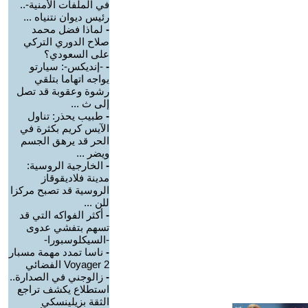
في الملفات الأمنية-..
رئيس ديوان نتنياه ...
-
لماذا فضل محمد
صلاح الدوري التركي
على السعودي؟
-
-إنديكس-: سيارتو
يواجه اتهاما بتلقي
رشوة وعقوبة قد تصل
إلى ث ...
-
طبيب يحذر: تناول
الآيس كريم بكثرة في
الحر قد يرهق الجسم
ويضر ...
-
الخارجية الروسية:
مدينة فلاديقوقاز
الروسية قد تصبح مركزا
للن ...
-
أكثر الفواكه التي قد
تسهم بتفشي عدوى
-السيكلوسبورا-
-
ناسا تمدد مهمة مسبار
Voyager 2 الفضائي
-
زالوجني في الصدارة..
استطلاع يكشف تراجع
الثقة بزيلينسكي