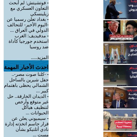
-
فوتشيتش: لم أبحث
التعاون العسكري مع
زيلينسكي
-
بغداد تعلن رسميا عن
-اليوم الأخير- للتحالف
الدولي في العراق ...
-
مدفيديف: الغرب
استخدم جورجيا كأداة
ضد روسيا
المزيد.....
احدث الأخبار المهمة
-
-كلنا صوت مصر-..
حفل شيرين بالساحل
الشمالي يحظى باهتمام
كبير ...
-
الديدان الخارقة.. حل
غير متوقع وأرخص
لتنظيف هياكل
الحيوانات ...
-
سيميوني يعلن عن
قرار حاسم اتخذته إدارة
نادي أتلتيكو بشأن
مست ...