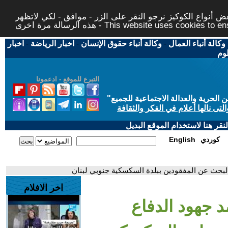
 أنواع الكوكيز نرجو النقر على الزر - موافق - لكي لاتظهر
This website uses cookies to ensure you ge
وكالة أنباء العمال
-
وكالة أنباء حقوق الإنسان
-
اخبار الرياضة
-
اخبار
لوم
التبرع للموقع - ادعمونا
حرية والعدالة الاجتماعية للجميع
"
تى نالها أعلام في الفكر والثقافة
قر هنا لاستخدام الموقع البديل
كوردي
English
لبحث عن المفقودين ببلدة السكسكية جنوبي لبنان
اخر الافلام
 جهود الدفاع