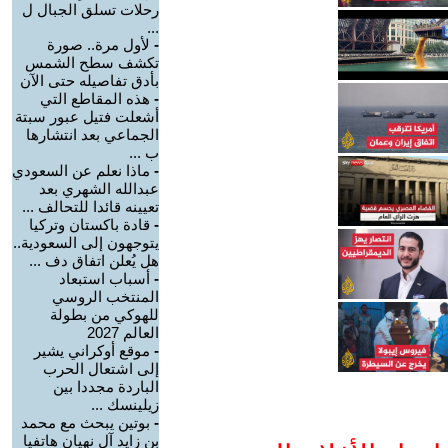
رحلات تسلق الجبال ل
...
-
لأول مرة.. صورة
تكشف سطح الشمس
بأدق تفاصيله حتى الآن
-
هذه المقاطع التي
أشعلت فتيل عبور سبتة
الجماعي بعد انتشارها
ب ...
-
ماذا نعلم عن السعودي
عبدالله الشهري بعد
تعيينه قائدا للتحالف ...
-
قادة باكستان وتركيا
يتوجهون إلى السعودية..
هل يُعلن اتفاق دف ...
-
أسباب استبعاد
المنتخب الروسي
للهوكي من بطولة
العالم 2027
-
موقع أوكراني يشير
إلى اشتعال الحرب
الباردة مجددا بين
زيلينسك ...
-
بوتين يبحث مع محمد
بن زايد آل نهيان هاتفيا