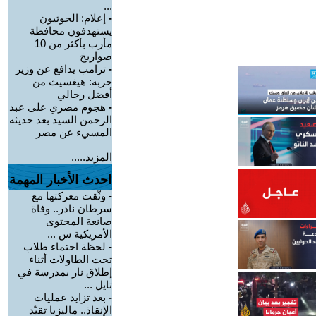
...
-
إعلام: الحوثيون
يستهدفون محافظة
مأرب بأكثر من 10
صواريخ
-
ترامب يدافع عن وزير
حربه: هيغسيث من
أفضل رجالي
-
هجوم مصري على عبد
الرحمن السيد بعد حديثه
المسيء عن مصر
المزيد.....
احدث الأخبار المهمة
-
وثّقت معركتها مع
سرطان نادر.. وفاة
صانعة المحتوى
الأمريكية س ...
-
لحظة احتماء طلاب
تحت الطاولات أثناء
إطلاق نار بمدرسة في
تايل ...
-
بعد تزايد عمليات
الإنقاذ.. ماليزيا تقيّد