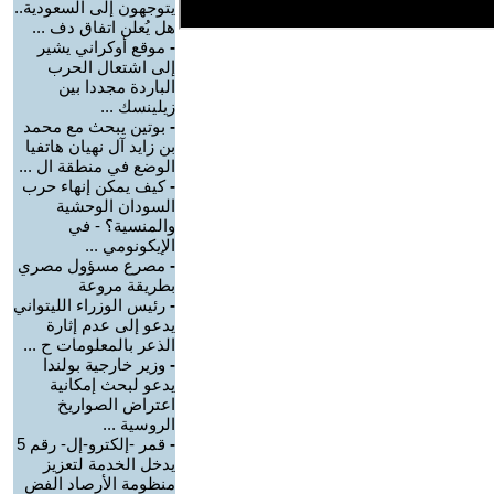
يتوجهون إلى السعودية..
هل يُعلن اتفاق دف ...
-
موقع أوكراني يشير
إلى اشتعال الحرب
الباردة مجددا بين
زيلينسك ...
-
بوتين يبحث مع محمد
بن زايد آل نهيان هاتفيا
الوضع في منطقة ال ...
-
كيف يمكن إنهاء حرب
السودان الوحشية
والمنسية؟ - في
الإيكونومي ...
-
مصرع مسؤول مصري
بطريقة مروعة
-
رئيس الوزراء الليتواني
يدعو إلى عدم إثارة
الذعر بالمعلومات ح ...
-
وزير خارجية بولندا
يدعو لبحث إمكانية
اعتراض الصواريخ
الروسية ...
-
قمر -إلكترو-إل- رقم 5
يدخل الخدمة لتعزيز
منظومة الأرصاد الفض