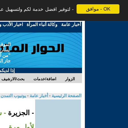
موافق - OK
لتوفير افضل خدمة لكم ولتسهيل عملي
أخبار عامة
-
وكالة أنباء المرأة
-
اخبار الأدب و
الموقع
يسارية
"من أج
حاز ال
إذا لديك
الزوار
اضافة/خدمات
بحث/الارشيف
الصفحة الرئيسية
-
أخبار عامة
-
يوتيوب التمدن
- الجزيرة
- ش
لأول مرة