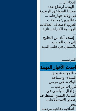
الذكاء ال ...
-
الهند.. ارتفاع عدد
ضحايا الصواعق الرعدية
في ولاية جهارخاند ...
-
غالوزين: محاولات
الغرب لإضعاف العلاقات
الروسية الكازاخستانية
...
-
إسلام آباد من الخليج
إلى باب المندب..
باكستان في قلب البنية
...
المزيد.....
احدث الأخبار المهمة
-
-المواطنة بحق
الميلاد- و-سياحة
الولادة- في مرمى
قرارات ترامب ...
-
زلزال سياسي في
ألمانيا: اليمين المتطرف
يتصدر الاستطلاعات
بنس ...
-
اتفاقية دفاعية مرتقبة