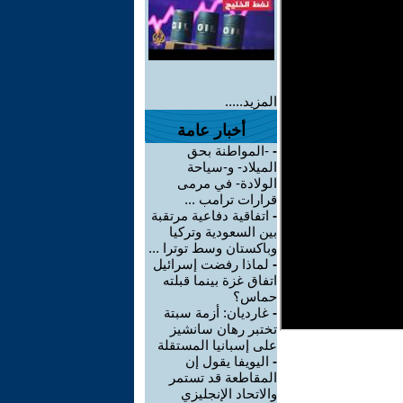
المزيد.....
أخبار عامة
-
-المواطنة بحق
الميلاد- و-سياحة
الولادة- في مرمى
قرارات ترامب ...
-
اتفاقية دفاعية مرتقبة
بين السعودية وتركيا
وباكستان وسط توترا ...
-
لماذا رفضت إسرائيل
اتفاق غزة بينما قبلته
حماس؟
-
غارديان: أزمة سبتة
تختبر رهان سانشيز
على إسبانيا المستقلة
-
اليويفا يقول إن
المقاطعة قد تستمر
والاتحاد الإنجليزي