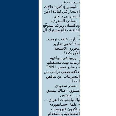
يسحب دع ...
-
بلومبيرغ: كثرة حالات
الانتحار في قيادة الأمن
السيبراني بالجي ...
-
مصادر: السعودية
وباكستان وتركيا ستوقّع
اتفاقية دفاع مشترك ال
...
-
أثارت غضب ترمب..
ماذا تُخفي تقارير
مخزون الأسلحة
الأمريكية؟ ...
-
أوروبا في مواجهة
أزمات تهدد مستقبلها
-
مصادر تفسر لـCNN
علاقة غضب ترامب من
التسريبات عن تناقص
الذخا ...
-
مصدر سعودي
مسؤول: هناك تنسيق
بين الحوثيين
والميليشيات العراق ...
-
علماء -ستانفورد-
يبتكرون فيروسات
اصطناعية باستخدام