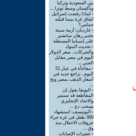
بين السعودية وتركيا
وباكستان وسط توترا ...
-
لماذا رفضت إسرائيل
اتفاق غزة بينما قبلته
حماس؟
-
غارديان: أزمة سبتة
تختبر رهان سانشيز
على إسبانيا المستقلة
-
تحديث البنوك
والشركات.. سعر الدولار
اليوم في مصر مقابل
الجني ...
-
مفاجأة في عيار 21
اليوم.. تراجع جديد في
أسعار الذهب بمصر وتح
...
ا
-
اليويفا يقول إن
المقاطعة قد تستمر
والاتحاد الإنجليزي
يسحب دع ...
-
اليونيسف: استشهاد
300 طفل في غزة جراء
خروقات الاحتلال منذ
وق ...
-
عشرات الإصابات