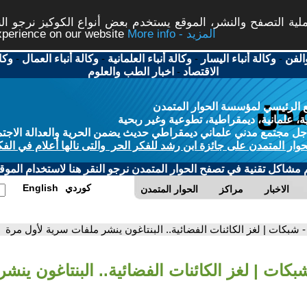
ة التصفح والنشر، الموقع يستخدم بعض أنواع الكوكيز نرجو النق
More info - المزيد
experience on our website
الفن
-
وكالة أنباء اليسار
-
وكالة أنباء العلمانية
-
وكالة أنباء العمال
-
وكا
الاقتصاد
-
اخبار الطب والعلوم
 الرئيسي لمؤسسة الحوار المتمدن
، علمانية، ديمقراطية، تطوعية وغير ربحية
ل مجتمع مدني علماني ديمقراطي حديث يضمن الحرية والعدالة الاجتم
حوار المتمدن على جائزة ابن رشد للفكر الحر والتى نالها أعلام في الفك
م مشاكل تقنية في تصفح الحوار المتمدن نرجو النقر هنا لاستخدام الموقع
كوردي
English
الاخبار
مراكز
الحوار المتمدن
- شبكات | لغز الكائنات الفضائية.. البنتاغون ينشر ملفات سرية لأول مرة
بكات | لغز الكائنات الفضائية.. البنتاغون ين