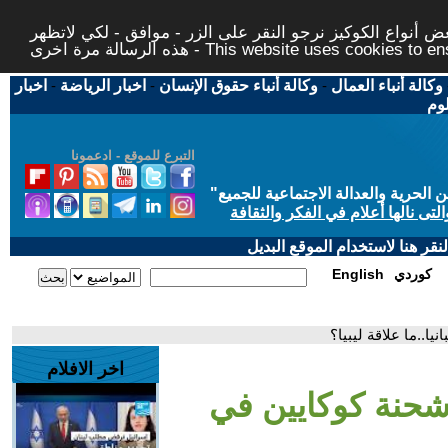
 أنواع الكوكيز نرجو النقر على الزر - موافق - لكي لاتظهر
This website uses cookies to ensure you ge
وكالة أنباء العمال
-
وكالة أنباء حقوق الإنسان
-
اخبار الرياضة
-
اخبار
لوم
التبرع للموقع - ادعمونا
حرية والعدالة الاجتماعية للجميع
"
تى نالها أعلام في الفكر والثقافة
قر هنا لاستخدام الموقع البديل
كوردي
English
ا..ما علاقة ليبيا؟
اخر الافلام
شحنة كوكايين في