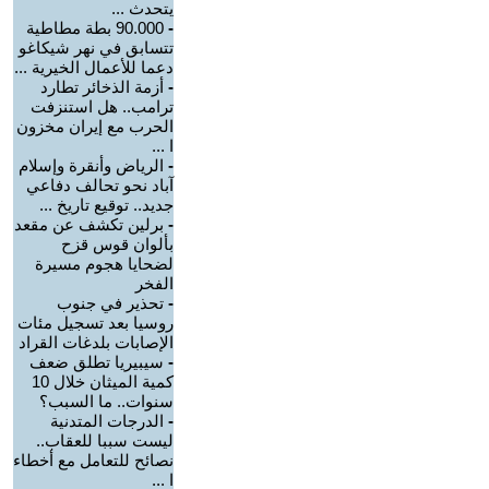
يتحدث ...
-
90.000 بطة مطاطية
تتسابق في نهر شيكاغو
دعما للأعمال الخيرية ...
-
أزمة الذخائر تطارد
ترامب.. هل استنزفت
الحرب مع إيران مخزون
ا ...
-
الرياض وأنقرة وإسلام
آباد نحو تحالف دفاعي
جديد.. توقيع تاريخ ...
-
برلين تكشف عن مقعد
بألوان قوس قزح
لضحايا هجوم مسيرة
الفخر
-
تحذير في جنوب
روسيا بعد تسجيل مئات
الإصابات بلدغات القراد
-
سيبيريا تطلق ضعف
كمية الميثان خلال 10
سنوات.. ما السبب؟
-
الدرجات المتدنية
ليست سببا للعقاب..
نصائح للتعامل مع أخطاء
ا ...