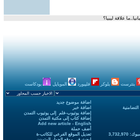
ا..ما علاقة ليبيا؟
بنترست
بلوكر
فليبورد
الموبايل
بودكاست
اضافة موضوع جديد
التضامنية
اضافة خبر
إضافة يوتيوب-فلم إلى يوتيوب التمدن
إضافة كتاب إلى مكتبة التمدن
Add new article - English
أضف حملة
3,732,97
تعديل الموقع الفرعي للكاتب-ة
ابحث في موقع الحوار المتمدن