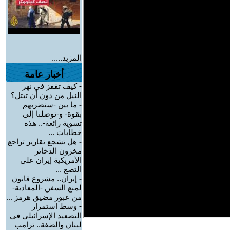
المزيد.....
أخبار عامة
-
كيف تقفز في نهر
النيل من دون أن تبتل؟
-
ما بين -سنضربهم
بقوة- و-توصلنا إلى
تسوية رائعة-.. هذه
خطابات ...
-
هل تشجع تقارير تراجع
مخزون الذخائر
الأمريكية إيران على
التصع ...
-
إيران.. مشروع قانون
لمنع السفن -المعادية-
من عبور مضيق هرمز ...
-
وسط استمرار
التصعيد الإسرائيلي في
لبنان والضفة.. ترامب