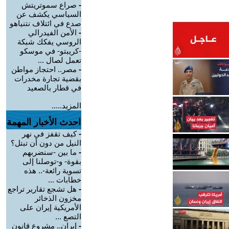
-
صراع سموتريتش
السياسي يكشف عن
صدع في ائتلاف نتنياهو
-
الأمن الفيدرالي
الروسي يفكك شبكة
-كريبتو- في موسكو
تعمل لصال ...
-
مصر.. احتجاز مواطن
بقضية تجارة مخدرات
في قطار بالصعيد
المزيد.....
احدث الأخبار المهمة
-
كيف تقفز في نهر
النيل من دون أن تبتل؟
-
ما بين -سنضربهم
بقوة- و-توصلنا إلى
تسوية رائعة-.. هذه
خطابات ...
-
هل تشجع تقارير تراجع
مخزون الذخائر
الأمريكية إيران على
التصع ...
-
إيران.. مشروع قانون