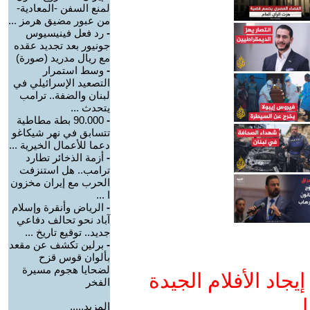
لمنع السفن -المعادية-
من عبور مضيق هرمز ...
-
رد فعل فينيسيوس
جونيور بعد تجديد عقده
مع ريال مدريد (صورة)
-
وسط استمرار
التصعيد الإسرائيلي في
لبنان والضفة.. ترامب
يتحدث ...
-
90.000 بطة مطاطية
تتسابق في نهر شيكاغو
دعما للأعمال الخيرية ...
-
أزمة الذخائر تطارد
ترامب.. هل استنزفت
الحرب مع إيران مخزون
ا ...
-
الرياض وأنقرة وإسلام
آباد نحو تحالف دفاعي
جديد.. توقيع تاريخ ...
-
برلين تكشف عن مقعد
بألوان قوس قزح
لضحايا هجوم مسيرة
جاد الأفلام الجيدة
الفخر
ا
المزيد.....