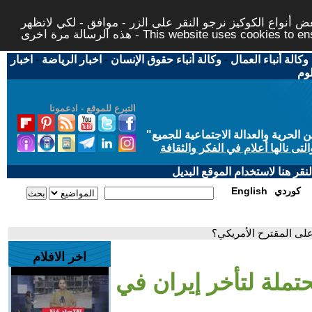
 أنواع الكوكيز نرجو النقر على الزر - موافق - لكي لاتظهر
This website uses cookies to ensure you ge
وكالة أنباء العمال
-
وكالة أنباء حقوق الإنسان
-
اخبار الرياضة
-
اخبار
لوم
التبرع للموقع - ادعمونا
حرية والعدالة الاجتماعية للجميع
"
تى نالها أعلام في الفكر والثقافة
قر هنا لاستخدام الموقع البديل
كوردي
English
 على المقترح الأمريكي؟
اخر الافلام
حتملة لتأخر إيران في