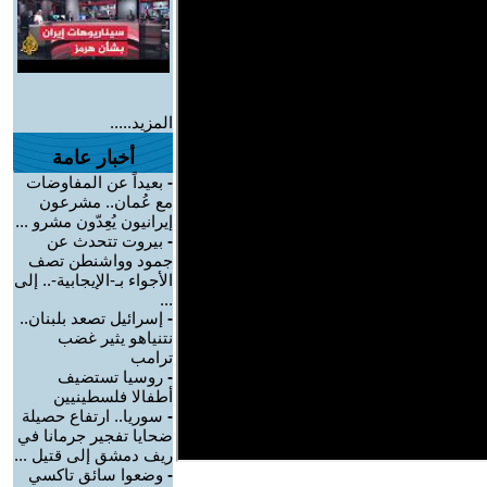
المزيد.....
أخبار عامة
-
بعيداً عن المفاوضات
مع عُمان.. مشرعون
إيرانيون يُعِدّون مشرو ...
-
بيروت تتحدث عن
جمود وواشنطن تصف
الأجواء بـ-الإيجابية-.. إلى
...
-
إسرائيل تصعد بلبنان..
نتنياهو يثير غضب
ترامب
-
روسيا تستضيف
أطفالا فلسطينيين
-
سوريا.. ارتفاع حصيلة
ضحايا تفجير جرمانا في
ريف دمشق إلى قتيل ...
-
وضعوا سائق تاكسي