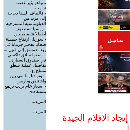
نتنياهو يثير غضب
ترامب
-
قاليباف: لسنا بحاجة
إلى مزيد من
الدبلوماسية المسرحية
-
روسيا تستضيف
أطفالا فلسطينيين
-
سوريا.. ارتفاع حصيلة
ضحايا تفجير جرمانا في
ريف دمشق إلى قتيل ...
-
وضعوا سائق تاكسي
في صندوق السيارة..
تفاصيل عملية سطو
مسلح ع ...
-
توتر دبلوماسي بين
واشنطن وباريس
-
أسعار خام برنت ترتفع
بنسبة 5%
المزيد.....
المزيد.....
جاد الأفلام الجيدة
ا