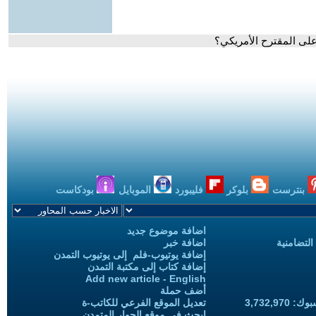
 على المقترح الأمريكي؟
بنترست
بلوكر
فليبورد
الموبايل
بودكاست
اضافة موضوع جديد
التضامنية
اضافة خبر
إضافة يوتيوب-فلم إلى يوتيوب التمدن
إضافة كتاب إلى مكتبة التمدن
Add new article - English
أضف حملة
3,732,97
تعديل الموقع الفرعي للكاتب-ة
ابحث في موقع الحوار المتمدن