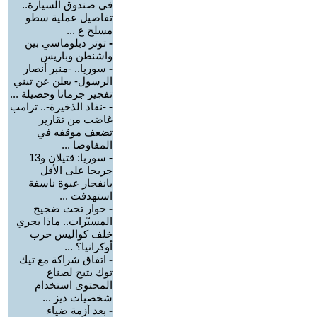
في صندوق السيارة..
تفاصيل عملية سطو
مسلح ع ...
-
توتر دبلوماسي بين
واشنطن وباريس
-
سوريا.. -منبر أنصار
الرسول- يعلن عن تبني
تفجير جرمانا وحصيلة ...
-
-نفاد الذخيرة-.. ترامب
غاضب من تقارير
تضعف موقفه في
المفاوضا ...
-
سوريا: قتيلان و13
جريحا على الأقل
بانفجار عبوة ناسفة
استهدفت ...
-
حوار تحت ضجيج
المسيّرات.. ماذا يجري
خلف كواليس حرب
أوكرانيا؟ ...
-
اتفاق شراكة مع تيك
توك يتيح لصناع
المحتوى استخدام
شخصيات ديز ...
-
بعد أزمة ضياء