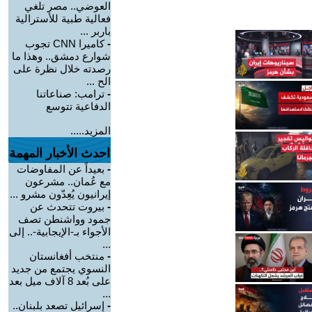
العوضي.. مصر تلغي
فعالية طبية للأسترالية
باربر ...
-
كاميرا CNN تجوب
شوارع دمشق.. وهذا ما
رصدته خلال نظرة على
الح ...
-
ترامب: صناعاتنا
الدفاعية تتوسع
المزيد.....
احدث الأخبار المهمة
-
بعيداً عن المفاوضات
مع عُمان.. مشرعون
إيرانيون يُعِدّون مشرو ...
-
بيروت تتحدث عن
جمود وواشنطن تصف
الأجواء بـ-الإيجابية-.. إلى
...
-
منتخب أفغانستان
النسوي يجتمع من جديد
على بُعد 8 آلاف ميل بعد
...
-
إسرائيل تصعد بلبنان..