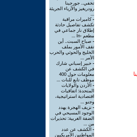
تخفي.. جورجينا
رودريغيز والأزياء الجريئة
...
-
كاميرات مراقبة
تكشف تفاصيل حادثة
إطلاق نار جماعي في
مطعم -In ...
-
صباح السبت.. أين
تقف الأمور بملف
الخليج والحوثي والحرب
الأمر ...
-
خبير إسباني شارك
في الكشف عن
ا
معلومات حول 400
موظف تابع للنات ...
-
الأردن والولايات
المتحدة: اتفاقيات
اقتصادية استراتيجية،
وجنو ...
-
نزيف الهجرة يهدد
الوجود المسيحي في
الضفة الغربية: تحذيرات
من ...
-
الكشف عن عدد
المواطنين الأمريكيين