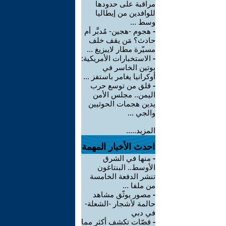
مراقبة على حدودها
للوافدين من إيطاليا
وسط ...
-
هجوم -هجين- مُدبَّر أم
حادث؟ مَن يقف خلف
مسيّرة مطار لايبزيغ ...
-
الاستخبارات الأمريكية:
بوتين الخاسر في
أوكرانيا يغامر باستفز ...
-
قلق من توسع حرب
اليمن.. مجلس الأمن
يدين هجمات الحوثيين
والجي ...
المزيد.....
احدث الأخبار المهمة
-
منها في الشرق
الأوسط.. البنتاغون
تنشر الدفعة الخامسة
من ملفا ...
-
مصور يوثّق مشاهد
حالمة لأشجار -الشعلة-
في دبي
-
قصّات تكشف أكثر مما