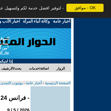
موافق - OK
لتوفير افضل خدمة لكم ولتسهيل عملي
أخبار عامة
-
وكالة أنباء المرأة
-
اخبار الأدب و
الموقع
يسارية
"من أج
حاز ال
إذا لديك
الزوار
اضافة/خدمات
بحث/الارشيف
الصفحة الرئيسية
-
أخبار عامة
-
يوتيوب التمدن
- فرانس 24
2026 / 5 / 9