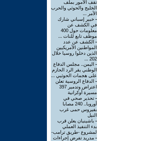
تقف الأمور بملف
الخليج والحوثي والحرب
الأمر ...
-
خبير إسباني شارك
في الكشف عن
معلومات حول 400
موظف تابع للنات ...
-
الكشف عن عدد
المواطنين الأمريكيين
الذين دخلوا روسيا خلال
202 ...
-
اليمن.. مجلس الدفاع
الوطني يقر الرد الحازم
على هجمات الحوثيي ...
-
الدفاع الروسية تعلن
اعتراض وتدمير 397
مسيرة أوكرانية
-
تحذير صحي في
أوروبا.. 240 مصابا
بفيروس حمى غرب
النيل
-
باشينيان يعلن قرب
بدء التنفيذ العملي
لمشروع -طريق ترامب-
-
مدريد تفرض إجراءات