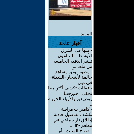
المزيد.....
أخبار عامة
-
منها في الشرق
الأوسط.. البنتاغون
تنشر الدفعة الخامسة
من ملفا ...
-
مصور يوثّق مشاهد
حالمة لأشجار -الشعلة-
في دبي
-
قصّات تكشف أكثر مما
تخفي.. جورجينا
رودريغيز والأزياء الجريئة
...
-
كاميرات مراقبة
تكشف تفاصيل حادثة
إطلاق نار جماعي في
مطعم -In ...
-
صباح السبت.. أين