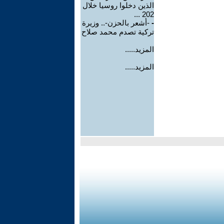
الذين دخلوا روسيا خلال
202 ...
-
-أشعر بالحزن-.. وزيرة
تركية تصدم محمد صلاح
المزيد.....
المزيد.....