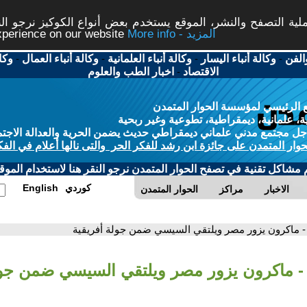
ة التصفح والنشر، الموقع يستخدم بعض أنواع الكوكيز نرجو النق
More info - المزيد
experience on our website
الفن
-
وكالة أنباء اليسار
-
وكالة أنباء العلمانية
-
وكالة أنباء العمال
-
وكا
الاقتصاد
-
اخبار الطب والعلوم
 الرئيسي لمؤسسة الحوار المتمدن
، علمانية، ديمقراطية، تطوعية وغير ربحية
ل مجتمع مدني علماني ديمقراطي حديث يضمن الحرية والعدالة الاجتم
حوار المتمدن على جائزة ابن رشد للفكر الحر والتى نالها أعلام في الفك
م مشاكل تقنية في تصفح الحوار المتمدن نرجو النقر هنا لاستخدام الموقع
كوردي
English
الاخبار
مراكز
الحوار المتمدن
- ماكرون يزور مصر ويلتقي السيسي ضمن جولة أفريقية
- ماكرون يزور مصر ويلتقي السيسي ضمن جول