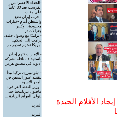
-الحذاء الأخضر- من
إيفرست بعد 30 عاماً
على وفات ...
-
حرب إيران تضع
واشنطن أمام -خيارات
محدودة-.. وكبير
جنرالات تر ...
-
تزامنًا مع وصول حليف
ترامب إلى الحكم..
أمريكا تعتزم تقديم حز
...
-
الإمارات تتهم إيران
باستهداف ناقلة لشركة
أدنوك في مضيق هرمز
...
-
-بلومبيرغ-: تركيا تبدأ
بتقييد عبور السفن في
البحر الأسود
-
وزير النفط العراقي:
ماضون ببرنامجنا حتى
يتولى العراق الريادة ...
جاد الأفلام الجيدة
المزيد.....
ا
المزيد.....