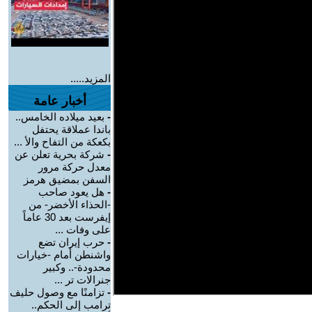
المزيد.....
أخبار عامة
-
بعيد ميلاده الخامس..
باندا عملاقة يحتفل
بكعكة من التفاح والأ ...
-
شركة بحرية تعلن عن
معدل حركة مرور
السفن بمضيق هرمز
-
هل يعود صاحب
-الحذاء الأخضر- من
إيفرست بعد 30 عاماً
على وفات ...
-
حرب إيران تضع
واشنطن أمام -خيارات
محدودة-.. وكبير
جنرالات تر ...
-
تزامنًا مع وصول حليف
ترامب إلى الحكم..