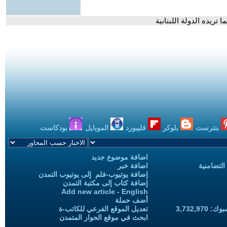
ريده الدولة اللبنانية
بنترست
بلوكر
فليبورد
الموبايل
بودكاست
اضافة موضوع جديد
التضامنية
اضافة خبر
إضافة يوتيوب-فلم إلى يوتيوب التمدن
إضافة كتاب إلى مكتبة التمدن
Add new article - English
أضف حملة
3,732,97
تعديل الموقع الفرعي للكاتب-ة
ابحث في موقع الحوار المتمدن