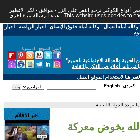
 أنواع الكوكيز نرجو النقر على الزر - موافق - لكي لاتظهر
This website uses cookies to ensure you ge
وكالة أنباء العمال
-
وكالة أنباء حقوق الإنسان
-
اخبار الرياضة
-
اخبار
لوم
التبرع للموقع - ادعمونا
حرية والعدالة الاجتماعية للجميع
"
تى نالها أعلام في الفكر والثقافة
قر هنا لاستخدام الموقع البديل
كوردي
English
ريده الدولة اللبنانية
اخر الافلام
الله يخوض معركة