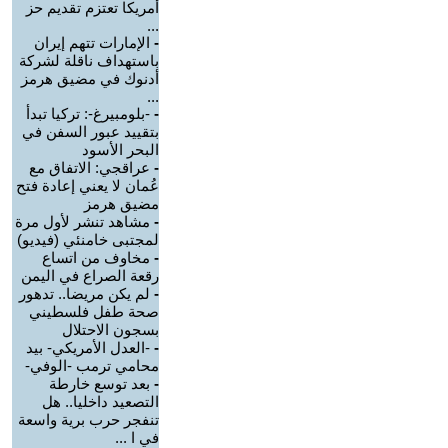
أمريكا تعتزم تقديم حز
...
-
الإمارات تتهم إيران
باستهداف ناقلة لشركة
أدنوك في مضيق هرمز
...
-
-بلومبيرغ-: تركيا تبدأ
بتقييد عبور السفن في
البحر الأسود
-
عراقجي: الاتفاق مع
عُمان لا يعني إعادة فتح
مضيق هرمز
-
مشاهد تنشر لأول مرة
لمجتبى خامنئي (فيديو)
-
مخاوف من اتساع
رقعة الصراع في اليمن
-
لم يكن مريضا.. تدهور
صحة طفل فلسطيني
بسجون الاحتلال
-
-العدل الأمريكي- بيد
محامي ترمب -الوفي-
-
بعد توسع خارطة
التصعيد داخليا.. هل
تنفجر حرب برية واسعة
في ا ...