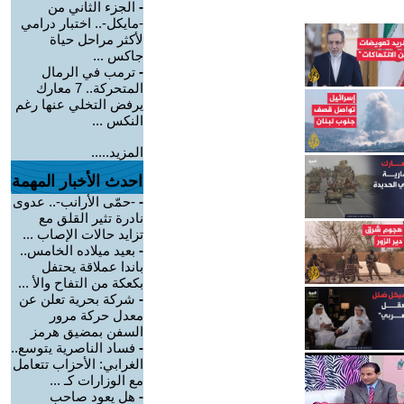
-
الجزء الثاني من
-مايكل-.. اختبار درامي
لأكثر مراحل حياة
جاكس ...
-
ترمب في الرمال
المتحركة.. 7 معارك
يرفض التخلي عنها رغم
النكس ...
المزيد.....
احدث الأخبار المهمة
-
-حمّى الأرانب-.. عدوى
نادرة تثير القلق مع
تزايد حالات الإصاب ...
-
بعيد ميلاده الخامس..
باندا عملاقة يحتفل
بكعكة من التفاح والأ ...
-
شركة بحرية تعلن عن
معدل حركة مرور
السفن بمضيق هرمز
-
فساد الناصرية يتوسع..
الغرابي: الأحزاب تتعامل
مع الوزارات كـ ...
-
هل يعود صاحب