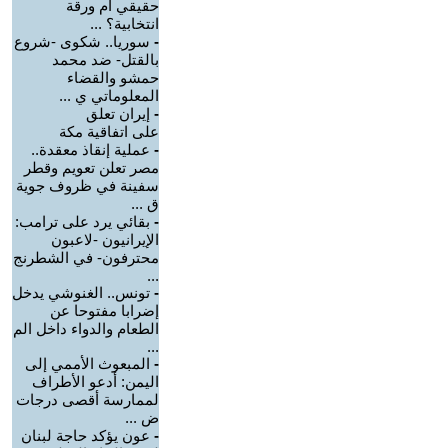
حقيقي أم ورقة
انتخابية؟ ...
-
سوريا.. شكوى -شروع
بالقتل- ضد محمد
حمشو والقضاء
المعلوماتي ي ...
-
إيران تعلق
على اتفاقية مكة
-
عملية إنقاذ معقدة..
مصر تعلن تعويم وقطر
سفينة في ظروف جوية
ق ...
-
بقائي يرد على ترامب:
الإيرانيون -لاعبون
محترفون- في الشطرنج
...
-
تونس.. الغنوشي يدخل
إضرابا مفتوحا عن
الطعام والدواء داخل الم
...
-
‏المبعوث الأممي إلى
اليمن: أدعو الأطراف
لممارسة أقصى درجات
ض ...
-
عون يؤكد حاجة لبنان