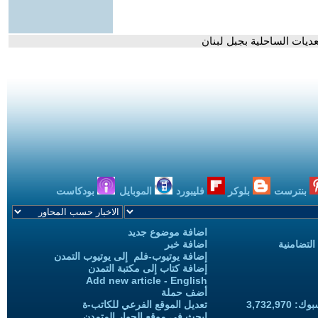
يات الساحلية بجبل لبنان
بنترست
بلوكر
فليبورد
الموبايل
بودكاست
اضافة موضوع جديد
التضامنية
اضافة خبر
إضافة يوتيوب-فلم إلى يوتيوب التمدن
إضافة كتاب إلى مكتبة التمدن
Add new article - English
أضف حملة
3,732,97
تعديل الموقع الفرعي للكاتب-ة
ابحث في موقع الحوار المتمدن