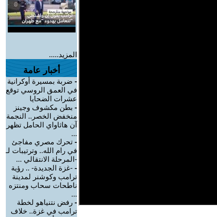
المزيد.....
أخبار عامة
-
ضربة بمسيرة أوكرانية
في العمق الروسي توقع
عشرات الضحايا
-
بطن مكشوف وجينز
منخفض الخصر.. النجمة
آن هاثاواي الحامل تظهر
...
-
تحرك مصري مفاجئ
في رام الله.. وترتيبات لـ
-المرحلة الانتقالي ...
-
-غزة الجديدة- .. رؤية
ترامب وكوشنر لمدينة
ناطحات سحاب ومنتزه
...
-
رفض نتنياهو لخطة
ترامب في غزة.. خلاف