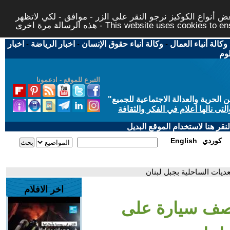
 أنواع الكوكيز نرجو النقر على الزر - موافق - لكي لاتظهر
This website uses cookies to ensure you ge
وكالة أنباء العمال
-
وكالة أنباء حقوق الإنسان
-
اخبار الرياضة
-
اخبار
لوم
التبرع للموقع - ادعمونا
حرية والعدالة الاجتماعية للجميع
"
تى نالها أعلام في الفكر والثقافة
قر هنا لاستخدام الموقع البديل
كوردي
English
يات الساحلية بجبل لبنان
اخر الافلام
قصف سيارة على