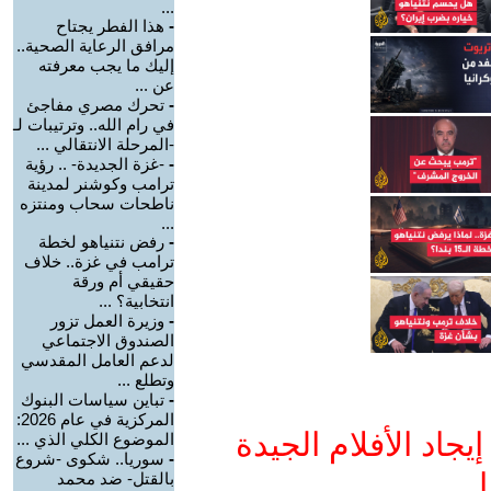
...
-
هذا الفطر يجتاح
مرافق الرعاية الصحية..
إليك ما يجب معرفته
عن ...
-
تحرك مصري مفاجئ
في رام الله.. وترتيبات لـ
-المرحلة الانتقالي ...
-
-غزة الجديدة- .. رؤية
ترامب وكوشنر لمدينة
ناطحات سحاب ومنتزه
...
-
رفض نتنياهو لخطة
ترامب في غزة.. خلاف
حقيقي أم ورقة
انتخابية؟ ...
-
وزيرة العمل تزور
الصندوق الاجتماعي
لدعم العامل المقدسي
وتطلع ...
-
تباين سياسات البنوك
المركزية في عام 2026:
جاد الأفلام الجيدة
الموضوع الكلي الذي ...
-
سوريا.. شكوى -شروع
ا
بالقتل- ضد محمد