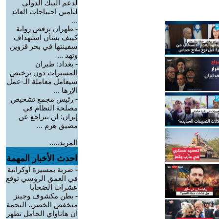
لدعم البنك الدولي
لتأمين احتياجات العائد
...
-
طهران ترفض رواية
كييف بشأن استهداف
سفينتها في بحر قزوين
وتهد ...
-
بغداد: طيران
المسيرات دون ترخيص
سيعامل معاملة الـ-عمل
الإرها ...
-
رئيس مجمع تشخيص
مصلحة النظام في
إيران: لن نتراجع عن
مضيق هرم ...
المزيد.....
احدث الأخبار المهمة
-
ضربة بمسيرة أوكرانية
في العمق الروسي توقع
عشرات الضحايا
-
بطن مكشوف وجينز
منخفض الخصر.. النجمة
آن هاثاواي الحامل تظهر