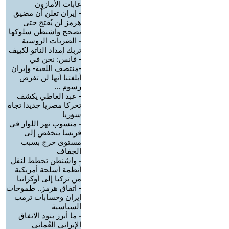
غابات الأمازون
-
إيران تعلن أن مضيق
هرمز لن يٌفتح حتى
تصحح واشنطن سلوكها
-
الضربات الروسية
تربك إمداد الناتو لكييف
-
فانس: نحن في
-منتصف اللعبة- وإيران
أبلغتنا أنها لن تفرض
رسوم ...
-
عبد العاطي يكشف
تحركا مصريا جديدا تجاه
سوريا
-
منسوب نهر اللوار في
فرنسا ينخفض إلى
مستوى حرج بسبب
الجفاف
-
واشنطن تخطط لنقل
أنظمة أسلحة أمريكية
من تركيا إلى أوكرانيا
-
اتفاق هرمز.. طموحات
إيران وحسابات ترمب
السياسية
-
ما أبرز بنود الاتفاق
الإيراني العُماني