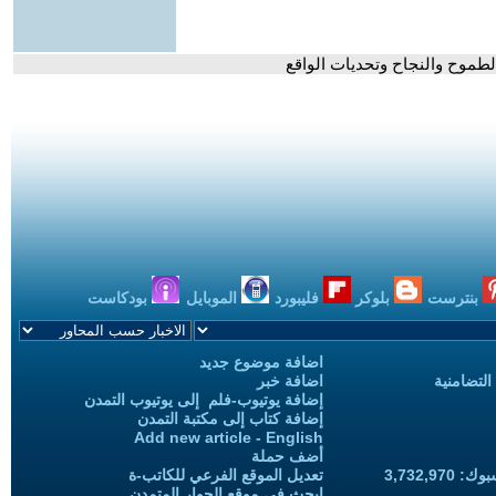
طموح والنجاح وتحديات الواقع
بنترست
بلوكر
فليبورد
الموبايل
بودكاست
اضافة موضوع جديد
التضامنية
اضافة خبر
إضافة يوتيوب-فلم إلى يوتيوب التمدن
إضافة كتاب إلى مكتبة التمدن
Add new article - English
أضف حملة
3,732,97
تعديل الموقع الفرعي للكاتب-ة
ابحث في موقع الحوار المتمدن