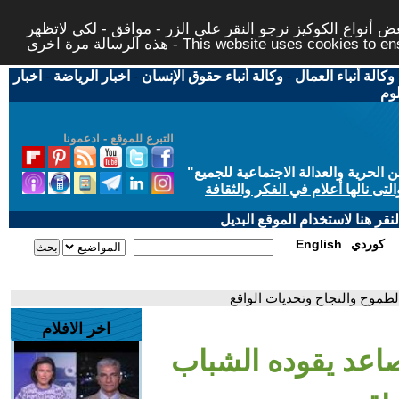
 أنواع الكوكيز نرجو النقر على الزر - موافق - لكي لاتظهر
This website uses cookies to ensure you ge
وكالة أنباء العمال
-
وكالة أنباء حقوق الإنسان
-
اخبار الرياضة
-
اخبار
لوم
التبرع للموقع - ادعمونا
حرية والعدالة الاجتماعية للجميع
"
تى نالها أعلام في الفكر والثقافة
قر هنا لاستخدام الموقع البديل
كوردي
English
طموح والنجاح وتحديات الواقع
اخر الافلام
اعد يقوده الشباب