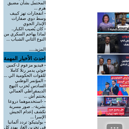
المحتمل بشأن مضيق
هرم ...
-
انفجارات تهز كييف
وسط دوي صفارات
الإنذار الجوي
-
كان يُصيب الكبار..
لماذا يهاجم السكري من
النوع الثاني الشباب ...
المزيد.....
احدث الأخبار المهمة
-
فيديو مزعوم لـ-كمين
حوثي يدمر رتلا كاملا
للقوات الحكومية الي ...
-
المؤتمر الوطني
السادس لحزب النهج
الديمقراطي العمالي
يختتم أش ...
-
-استخدموهما دروعا
بشرية-.. صور مسربة
تكشف إعدام الجيش
الإسرا ...
-
بوليتيكو: تردد ألمانيا
في تخزين الغاز يهدد كل