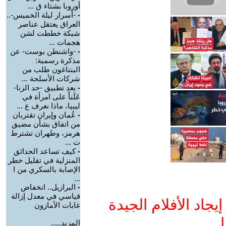
أوروبا بشتاء ق ...
-
-أسرار ليلة الخميس-..
العراق يعتقل عناصر
شبكة خططت لشن
هجمات ...
-
-واشنطن بوست- عن
مذكرة رسمية:
البنتاغون طلب من
شركات الأسلحة ...
-
بعد تطبيق -حد الزنا-
عَلَناً على امرأة في
ليبيا، ماذا نعرف ع ...
-
عُمان وإيران تقتربان
من اتفاق بشأن مضيق
هرمز، وطهران تشترط
ت ...
-
كيف تساعد الحدائق
المنزلية في تقليل خطر
الإصابة بالسكري من ا
...
-
البرازيل.. انخفاض
قياسي في معدل إزالة
جاد الأفلام الجيدة
غابات الأمازون
ا
المزيد.....