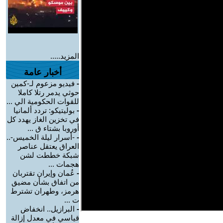
المزيد.....
أخبار عامة
-
فيديو مزعوم لـ-كمين
حوثي يدمر رتلا كاملا
للقوات الحكومية الي ...
-
بوليتيكو: تردد ألمانيا
في تخزين الغاز يهدد كل
أوروبا بشتاء ق ...
-
-أسرار ليلة الخميس-..
العراق يعتقل عناصر
شبكة خططت لشن
هجمات ...
-
عُمان وإيران تقتربان
من اتفاق بشأن مضيق
هرمز، وطهران تشترط
ت ...
-
البرازيل.. انخفاض
قياسي في معدل إزالة