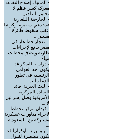
-
ألمانيا ـ إصلاح التقاعد
معركة كسر عظم لا
تحتمل التأجيل
-
الخارجية البلغارية
تستدعي سفيرة أوكرانيا
عقب سقوط طائرة
مسير ...
-
انفجار خط غاز في
مصر يدفع لإجراءات
طارئة وإغلاق محطات
مياه
-
دراسة: السكر قد
يكون أحد العوامل
الرئيسية في تطور
الدماغ الب ...
-
البث العبرية: قائد
القيادة المركزية
الأمريكية وصل إسرائيل
لإ ...
-
فيدان: تركيا تخطط
لإجراء مناورات عسكرية
مشتركة مع السعودية
...
-
-بلومبرغ-: أوكرانيا قد
تكون مضطرة لقبول