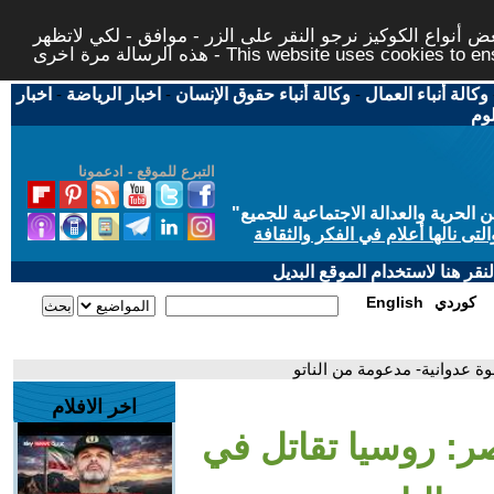
 أنواع الكوكيز نرجو النقر على الزر - موافق - لكي لاتظهر
This website uses cookies to ensure you ge
وكالة أنباء العمال
-
وكالة أنباء حقوق الإنسان
-
اخبار الرياضة
-
اخبار
لوم
التبرع للموقع - ادعمونا
حرية والعدالة الاجتماعية للجميع
"
تى نالها أعلام في الفكر والثقافة
قر هنا لاستخدام الموقع البديل
كوردي
English
وة عدوانية- مدعومة من الناتو
اخر الافلام
صر: روسيا تقاتل في