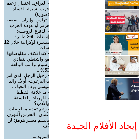
-
العراق.. اعتقال زعيم
حزب بشبهة الفساد
(صورة)
-
ترامب وإيران.. صفقة
هرمز أو عودة الحرب
-
الدفاع الروسية:
إسقاط 360 طائرة
مسيرة أوكرانية خلال 12
ساعة ...
-
كندا تكثف مفاوضاتها
مع واشنطن لتفادي
رسوم ترامب البالغة
50% ...
-
رحيل الرجل الذي آمن
بـ-البرغوث- أولاً.. والد
ميسي يودع الحيا ...
-
ما علاقة القطط
بالكهرباء والفلسفة
والأدب؟
-
رغم تقدم مفاوضات
عُمان.. الحرس الثوري
يحسم مصير هرمز: لن
جاد الأفلام الجيدة
يُف ...
ا
المزيد.....