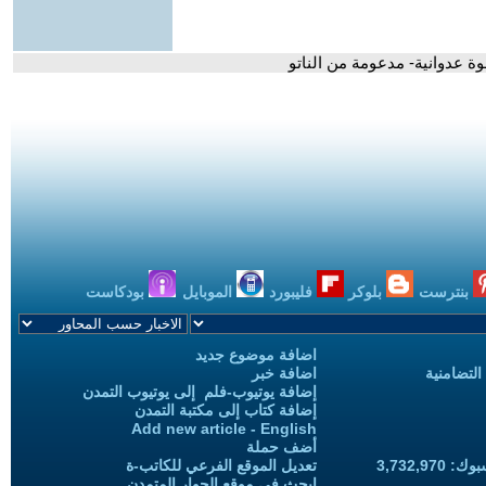
وة عدوانية- مدعومة من الناتو
بنترست
بلوكر
فليبورد
الموبايل
بودكاست
اضافة موضوع جديد
التضامنية
اضافة خبر
إضافة يوتيوب-فلم إلى يوتيوب التمدن
إضافة كتاب إلى مكتبة التمدن
Add new article - English
أضف حملة
3,732,97
تعديل الموقع الفرعي للكاتب-ة
ابحث في موقع الحوار المتمدن