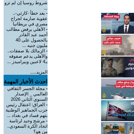
شروط روسيا إن لم تزو
...
-
بعد خطأ -كارثي-..
عقوبة صارمة لجراح
مصري في بريطانيا
-
الأهلي يرفض مطالب
أحمد عبد القادر
بالحصول على 40
مليون جنيه ...
-
الزمالك بلا صفقات..
والأهلى يدعم صفوفه
بـ4 لاعبين وبيراميدز ...
المزيد.....
احدث الأخبار المهمة
-
مجلة الجسر الثقافي
العالمي _ الإصدار
السنوي الثاني 2026
-
العراق: اعتقال رئيس
حزب الجماهير الوطنية
بتهم فساد في بغداد ...
-
مرشح وحيد لرئاسة
اتحاد الكرة السعودي..
من هو؟