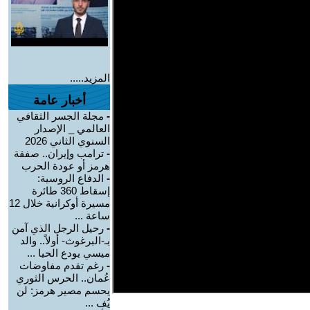
المزيد.....
أخبار عامة
-
مجلة الجسر الثقافي
العالمي _ الإصدار
السنوي الثاني 2026
-
ترامب وإيران.. صفقة
هرمز أو عودة الحرب
-
الدفاع الروسية:
إسقاط 360 طائرة
مسيرة أوكرانية خلال 12
ساعة ...
-
رحيل الرجل الذي آمن
بـ-البرغوث- أولاً.. والد
ميسي يودع الحيا ...
-
رغم تقدم مفاوضات
عُمان.. الحرس الثوري
يحسم مصير هرمز: لن
يُف ...