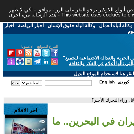
 أنواع الكوكيز نرجو النقر على الزر - موافق - لكي لاتظهر
This website uses cookies to ensure you ge
وكالة أنباء العمال
-
وكالة أنباء حقوق الإنسان
-
اخبار الرياضة
-
اخبار
لوم
التبرع للموقع - ادعمونا
حرية والعدالة الاجتماعية للجميع
"
تى نالها أعلام في الفكر والثقافة
قر هنا لاستخدام الموقع البديل
كوردي
English
ل وراء التحرك الأخير؟
اخر الافلام
ران في البحرين.. ما