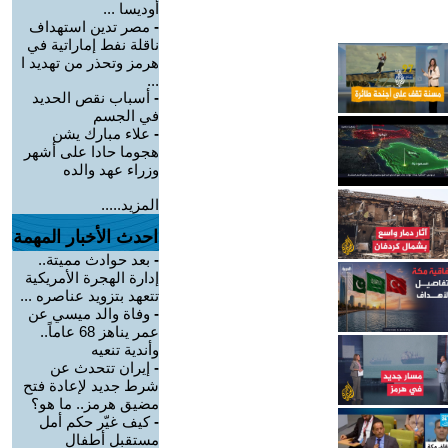
أوديسا ...
-
مصر تدين استهداف
ناقلة نفط إماراتية في
هرمز وتحذر من تهديد ا
...
-
أسباب نقص الحديد
في الجسم
-
علاء مبارك يشن
هجوما حادا على أشهر
وزراء عهد والده
المزيد.....
احدث الأخبار المهمة
-
بعد حوادث مميتة..
إدارة الهجرة الأمريكية
تتعهد بتزويد عناصره ...
-
وفاة والد ميسي عن
عمر يناهز 68 عاماً..
وأندية تنعيه
-
إيران تتحدث عن
شرط جديد لإعادة فتح
مضيق هرمز.. ما هو؟
-
كيف غيّر حكم أمل
مستقبل أطفال