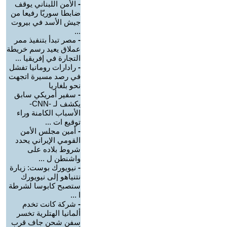
-
الأمن اللبناني يوقف
ضابطا سوريّا رفيعا من
جيش الأسد في بيروت
...
-
مصر تبدأ بتنفيذ ممر
عملاق يعيد رسم خريطة
التجارة في إفريقيا ...
-
رادارات رومانيا تفشل
في رصد مسيرة اتجهت
نحو بلغاريا
-
سفير أمريكي سابق
يكشف لـ -CNN-
الأسباب الكامنة وراء
توقيع ات ...
-
أمين مجلس الأمن
القومي الإيراني يحدد
شروط بلاده على
واشنطن ل ...
-
نيويورك بوست: زيارة
نتنياهو إلى نيويورك
ستصبح كابوسا لشرطة
ا ...
-
شركة كانت تخدم
ألمانيا الهتلرية تخسر
سفن شحن جاف قرب