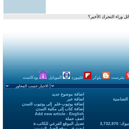
ل وراء التحرك الأخير؟
بنترست
بلوكر
فليبورد
الموبايل
بودكاست
اضافة موضوع جديد
التضامنية
اضافة خبر
إضافة يوتيوب-فلم إلى يوتيوب التمدن
إضافة كتاب إلى مكتبة التمدن
Add new article - English
أضف حملة
3,732,97
تعديل الموقع الفرعي للكاتب-ة
ابحث في موقع الحوار المتمدن