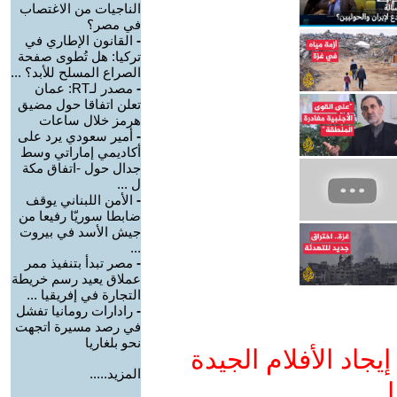
الناجيات من الاغتصاب
في مصر؟
-
القانون الإطاري في
تركيا: هل تُطوى صفحة
الصراع المسلح للأبد؟ ...
-
مصدر لـRT: عمان
تعلن اتفاقا حول مضيق
هرمز خلال ساعات
-
أمير سعودي يرد على
أكاديمي إماراتي وسط
جدال حول -اتفاق مكة
ل ...
-
الأمن اللبناني يوقف
ضابطا سوريّا رفيعا من
جيش الأسد في بيروت
...
-
مصر تبدأ بتنفيذ ممر
عملاق يعيد رسم خريطة
التجارة في إفريقيا ...
-
رادارات رومانيا تفشل
في رصد مسيرة اتجهت
نحو بلغاريا
جاد الأفلام الجيدة
المزيد.....
ا