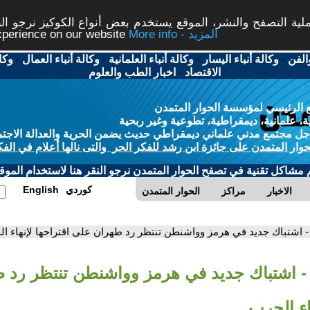
ة التصفح والنشر، الموقع يستخدم بعض أنواع الكوكيز نرجو النق
More info - المزيد
experience on our website
الفن
-
وكالة أنباء اليسار
-
وكالة أنباء العلمانية
-
وكالة أنباء العمال
-
وكا
الاقتصاد
-
اخبار الطب والعلوم
 الرئيسي لمؤسسة الحوار المتمدن
، علمانية، ديمقراطية، تطوعية وغير ربحية
ل مجتمع مدني علماني ديمقراطي حديث يضمن الحرية والعدالة الاجتم
حوار المتمدن على جائزة ابن رشد للفكر الحر والتى نالها أعلام في الفك
م مشاكل تقنية في تصفح الحوار المتمدن نرجو النقر هنا لاستخدام الموقع
كوردي
English
الاخبار
مراكز
الحوار المتمدن
- اشتباك جديد في هرمز وواشنطن تنتظر رد طهران على اقتراحها لإنهاء ا
- اشتباك جديد في هرمز وواشنطن تنتظر رد 
اء الحرب