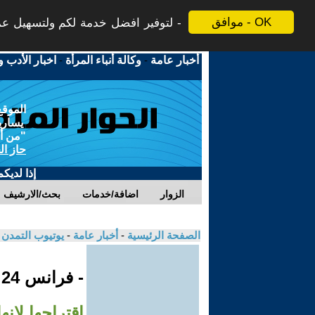
موافق - OK
لتوفير افضل خدمة لكم ولتسهيل عملي
أخبار عامة
-
وكالة أنباء المرأة
-
اخبار الأدب و
الموقع
يسارية
"من أج
حاز ال
إذا لديك
الزوار
اضافة/خدمات
بحث/الارشيف
الصفحة الرئيسية
-
أخبار عامة
-
يوتيوب التمدن
- فرانس 24
اقتراحها لإنه