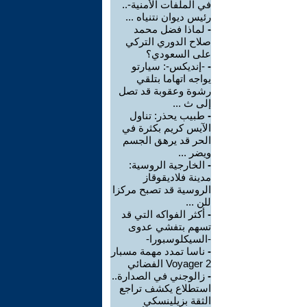
في الملفات الأمنية-..
رئيس ديوان نتنياه ...
-
لماذا فضل محمد
صلاح الدوري التركي
على السعودي؟
-
-إنديكس-: سيارتو
يواجه اتهاما بتلقي
رشوة وعقوبة قد تصل
إلى ث ...
-
طبيب يحذر: تناول
الآيس كريم بكثرة في
الحر قد يرهق الجسم
ويضر ...
-
الخارجية الروسية:
مدينة فلاديقوقاز
الروسية قد تصبح مركزا
للن ...
-
أكثر الفواكه التي قد
تسهم بتفشي عدوى
-السيكلوسبورا-
-
ناسا تمدد مهمة مسبار
Voyager 2 الفضائي
-
زالوجني في الصدارة..
استطلاع يكشف تراجع
الثقة بزيلينسكي