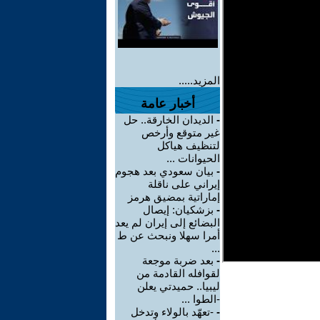
المزيد.....
أخبار عامة
-
الديدان الخارقة.. حل
غير متوقع وأرخص
لتنظيف هياكل
الحيوانات ...
-
بيان سعودي بعد هجوم
إيراني على ناقلة
إماراتية بمضيق هرمز
-
بزشكيان: إيصال
البضائع إلى إيران لم يعد
أمرا سهلا ونبحث عن ط
...
-
بعد ضربة موجعة
لقوافله القادمة من
ليبيا.. حميدتي يعلن
-الطوا ...
-
-تعهّد بالولاء وتدخل