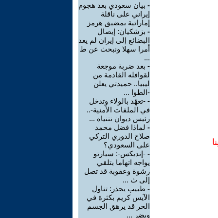
-
بيان سعودي بعد هجوم
إيراني على ناقلة
إماراتية بمضيق هرمز
-
بزشكيان: إيصال
البضائع إلى إيران لم يعد
أمرا سهلا ونبحث عن ط
...
-
بعد ضربة موجعة
لقوافله القادمة من
ليبيا.. حميدتي يعلن
-الطوا ...
-
-تعهّد بالولاء وتدخل
في الملفات الأمنية-..
رئيس ديوان نتنياه ...
-
لماذا فضل محمد
صلاح الدوري التركي
ا
على السعودي؟
-
-إنديكس-: سيارتو
يواجه اتهاما بتلقي
رشوة وعقوبة قد تصل
إلى ث ...
-
طبيب يحذر: تناول
الآيس كريم بكثرة في
الحر قد يرهق الجسم
ويضر ...