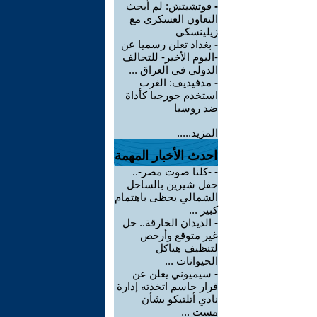
-
فوتشيتش: لم أبحث
التعاون العسكري مع
زيلينسكي
-
بغداد تعلن رسميا عن
-اليوم الأخير- للتحالف
الدولي في العراق ...
-
مدفيديف: الغرب
استخدم جورجيا كأداة
ضد روسيا
المزيد.....
احدث الأخبار المهمة
-
-كلنا صوت مصر-..
حفل شيرين بالساحل
الشمالي يحظى باهتمام
كبير ...
-
الديدان الخارقة.. حل
غير متوقع وأرخص
لتنظيف هياكل
الحيوانات ...
-
سيميوني يعلن عن
قرار حاسم اتخذته إدارة
نادي أتلتيكو بشأن
مست ...