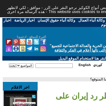
 أنواع الكوكيز نرجو النقر على الزر - موافق - لكي لاتظهر
This website uses cookies to ensure you ge
وكالة أنباء العمال
-
وكالة أنباء حقوق الإنسان
-
اخبار الرياضة
-
اخبار
لوم
التبرع للموقع - ادعمونا
حرية والعدالة الاجتماعية للجميع
"
تى نالها أعلام في الفكر والثقافة
قر هنا لاستخدام الموقع البديل
كوردي
English
ا المتوقع؟
اخر الافلام
ر رد إيران على