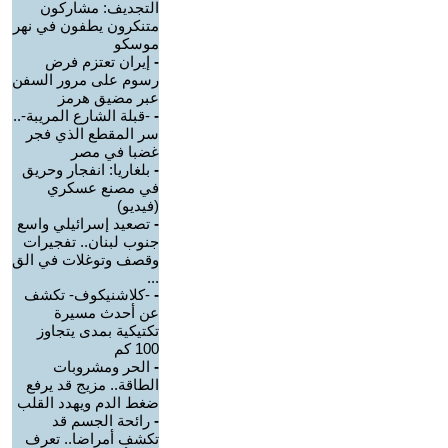
التجديف: مشاركون
متنكرون يطفون في نهر
موسكو
-
إيران تعتزم فرض
رسوم على مرور السفن
عبر مضيق هرمز
-
-قبلة الشارع المريبة-..
سر المقطع الذي فجر
غضبا في مصر
-
بلغاريا: انفجار وحريق
في مصنع عسكري
(فيديو)
-
تصعيد إسرائيلي واسع
جنوب لبنان.. تفجيرات
وقصف وتوغلات في الق
...
-
-كلاشنيكوف- تكشف
عن أحدث مسيرة
تكتيكية بمدى يتجاوز
100 كم
-
الحر ومشروبات
الطاقة.. مزيج قد يرفع
ضغط الدم ويهدد القلب
-
رائحة الجسم قد
تكشف أمراضا.. تعرف