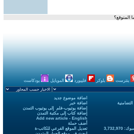
ا المتوقع؟
بنترست
بلوكر
فليبورد
الموبايل
بودكاست
اضافة موضوع جديد
التضامنية
اضافة خبر
إضافة يوتيوب-فلم إلى يوتيوب التمدن
إضافة كتاب إلى مكتبة التمدن
Add new article - English
أضف حملة
3,732,97
تعديل الموقع الفرعي للكاتب-ة
ابحث في موقع الحوار المتمدن