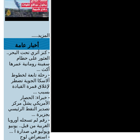
المزيد.....
أخبار عامة
-
كنز أثري تحت البحر..
العثور على حطام
سفينة رومانية عمرها
أكث ...
-
رحلة تابعة لخطوط
ألاسكا الجوية تضطر
لإغلاق قمرة القيادة
بسبب ...
-
خبراء: الحصار
الأمريكي يشلَّ مركز
تصدير النفط الرئيسي
بجزيرة ...
-
رقم لم تسجله أوروبا
الغربية من قبل.. يونيو
ويوليو في صدارة ا ...
-
استعراض لوح