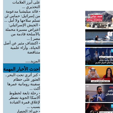
على أبرز العلامات
التحذيري ...
-
قائد ميليشيا مدعومة
من إسرائيل: حماس لن
تسلم سلاحها ولا أمل ...
-
الجيش الإسرائيلي:
اعتراض مسيرة محملة
بالأسلحة قادمة من
مصر إ ...
-
اكتشاف مثير عن أصل
الحياة.. وآراء علمية
متناقضة
المزيد.....
احدث الأخبار المهمة
-
كنز أثري تحت البحر..
العثور على حطام
سفينة رومانية عمرها
أكث ...
-
رحلة تابعة لخطوط
ألاسكا الجوية تضطر
لإغلاق قمرة القيادة
بسبب ...
-
خبراء: الحصار