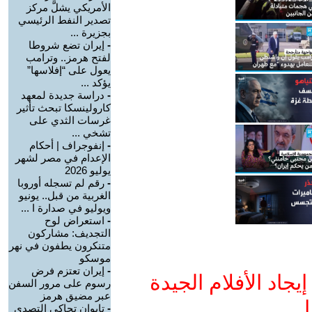
الأمريكي يشلَّ مركز
تصدير النفط الرئيسي
بجزيرة ...
-
إيران تضع شروطا
لفتح هرمز.. وترامب
يعول على “إفلاسها”
يؤكد ...
-
دراسة جديدة لمعهد
كارولينسكا تبحث تأثير
غرسات الثدي على
تشخي ...
-
إنفوجراف | أحكام
الإعدام في مصر لشهر
يوليو 2026
-
رقم لم تسجله أوروبا
الغربية من قبل.. يونيو
ويوليو في صدارة ا ...
-
استعراض لوح
التجديف: مشاركون
متنكرون يطفون في نهر
موسكو
-
إيران تعتزم فرض
جاد الأفلام الجيدة
رسوم على مرور السفن
عبر مضيق هرمز
ا
-
تايوان تحاكي التصدي