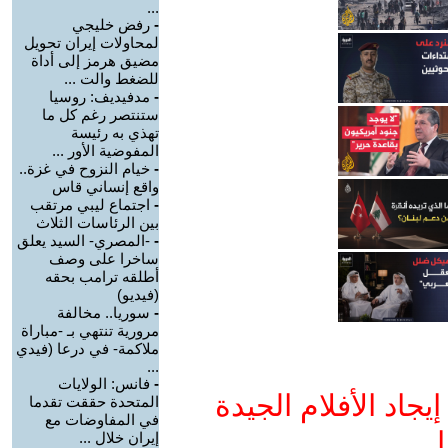
...
-
رفض خليجي
لمحاولات إيران تحويل
مضيق هرمز إلى أداة
للضغط والت ...
-
مدفيديف: روسيا
ستنتصر رغم كل ما
تهذي به رئيسة
المفوضية الأور ...
-
خيام النزوح في غزة..
واقع إنساني قاس
-
اجتماع ليبي مرتقب
بين الرئاسات الثلاث
-
-المصري- السيد يعلق
ساخرا على وصف
أطلقه ترامب بحقه
(فيديو)
-
سوريا.. مخالفة
مرورية تنتهي بـ -مباراة
ملاكمة- في درعا (فيدي
...
-
فانس: الولايات
جاد الأفلام الجيدة
المتحدة حققت تقدما
في المفاوضات مع
ا
إيران خلال ...