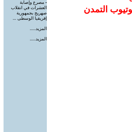
-
مصرع وإصابة
وتيوب التمدن
العشرات في انقلاب
صهريج بجمهورية
إفريقيا الوسطى ...
المزيد.....
المزيد.....