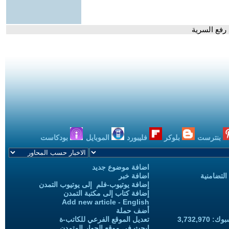
رفع السرية
بنترست
بلوكر
فليبورد
الموبايل
بودكاست
اضافة موضوع جديد
التضامنية
اضافة خبر
إضافة يوتيوب-فلم إلى يوتيوب التمدن
إضافة كتاب إلى مكتبة التمدن
Add new article - English
أضف حملة
3,732,97
تعديل الموقع الفرعي للكاتب-ة
ابحث في موقع الحوار المتمدن