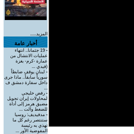
المزيد.....
أخبار عامة
-
19 جثمانا.. انتهاء
عمليات الانتشال من
عمارة -كرم- بغزة
(فيدي ...
-
لبنان يوقف ضابطاً
سورياً سابقاً.. ماذا جرى
داخل سفارة دمشق ف
...
-
رفض خليجي
لمحاولات إيران تحويل
مضيق هرمز إلى أداة
للضغط والت ...
-
مدفيديف: روسيا
ستنتصر رغم كل ما
تهذي به رئيسة
المفوضية الأور ...