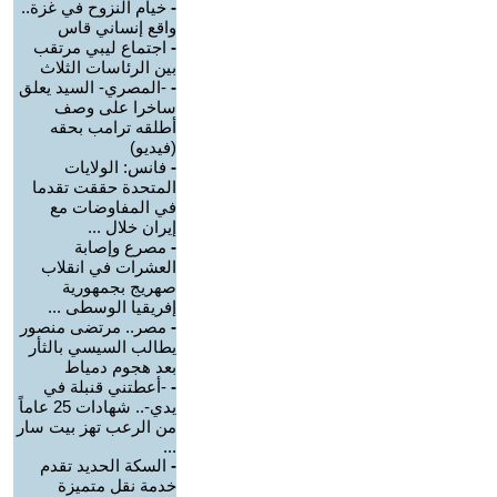
-
خيام النزوح في غزة..
واقع إنساني قاس
-
اجتماع ليبي مرتقب
بين الرئاسات الثلاث
-
-المصري- السيد يعلق
ساخرا على وصف
أطلقه ترامب بحقه
(فيديو)
-
فانس: الولايات
المتحدة حققت تقدما
في المفاوضات مع
إيران خلال ...
-
مصرع وإصابة
العشرات في انقلاب
صهريج بجمهورية
إفريقيا الوسطى ...
-
مصر.. مرتضى منصور
يطالب السيسي بالثأر
بعد هجوم دمياط
-
-أعطتني قنبلة في
يدي-.. شهادات 25 عاماً
من الرعب تهز بيت سار
...
-
السكة الحديد تقدم
خدمة نقل متميزة