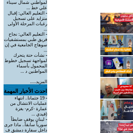
لمواطني شمال سيناء
علي خط ...
-
التعليم العالي: إقبال
متزايد على تسجيل
رغبات المرحلة الأولى
...
-
التعليم العالي: نجاح
فريق طبي بمستشفيات
سوهاج الجامعية في إن
...
-
نشأت حتة يتحرك
لمواجهة تسجيل خطوط
المحمول بأسماء
المواطنين د ...
المزيد.....
احدث الأخبار المهمة
-
19 جثمانا.. انتهاء
عمليات الانتشال من
عمارة -كرم- بغزة
(فيدي ...
-
لبنان يوقف ضابطاً
سورياً سابقاً.. ماذا جرى
داخل سفارة دمشق ف