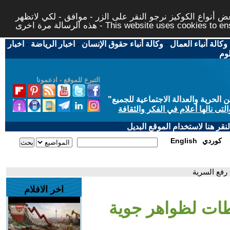
 أنواع الكوكيز نرجو النقر على الزر - موافق - لكي لاتظهر
This website uses cookies to ensure you ge
وكالة أنباء العمال
-
وكالة أنباء حقوق الإنسان
-
اخبار الرياضة
-
اخبار
لوم
التبرع للموقع - ادعمونا
حرية والعدالة الاجتماعية للجميع
"
تى نالها أعلام في الفكر والثقافة
قر هنا لاستخدام الموقع البديل
كوردي
English
رفع السرية
اخر الافلام
قطات لظواهر جوية