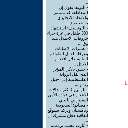
...
-
اليويفا يقول إن
المقاطعة قد تستمر
والاتحاد الإنجليزي
يسحب دع ...
-
اليونيسف: استشهاد
300 طفل في غزة جراء
خروقات الاحتلال منذ
وق ...
-
عشرات الإصابات
وعرقلة لعمل الطواقم
الطبية خلال اقتحام
الاحتل ...
-
حسن بايكر: المؤثر
الذي نقل الرواية
الفلسطينية إلى -جيل
ا
زد- و ...
-
بلومبيرغ: كثرة حالات
الانتحار في قيادة الأمن
السيبراني بالجي ...
-
مصادر: السعودية
وباكستان وتركيا ستوقّع
اتفاقية دفاع مشترك ال
...
-
أثارت غضب ترمب..