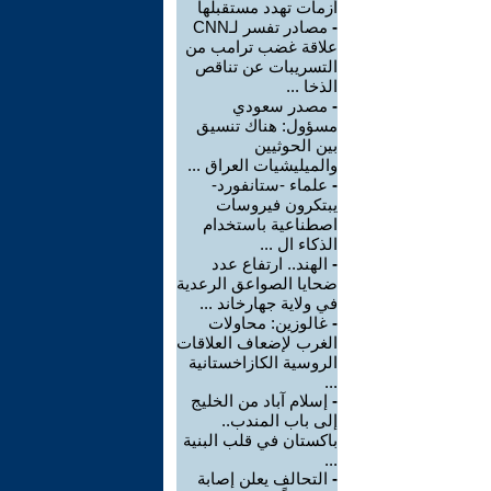
أزمات تهدد مستقبلها
-
مصادر تفسر لـCNN
علاقة غضب ترامب من
التسريبات عن تناقص
الذخا ...
-
مصدر سعودي
مسؤول: هناك تنسيق
بين الحوثيين
والميليشيات العراق ...
-
علماء -ستانفورد-
يبتكرون فيروسات
اصطناعية باستخدام
الذكاء ال ...
-
الهند.. ارتفاع عدد
ضحايا الصواعق الرعدية
في ولاية جهارخاند ...
-
غالوزين: محاولات
الغرب لإضعاف العلاقات
الروسية الكازاخستانية
...
-
إسلام آباد من الخليج
إلى باب المندب..
باكستان في قلب البنية
...
-
التحالف يعلن إصابة