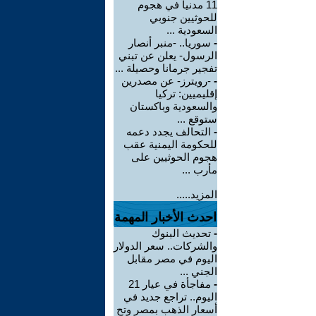
11 مدنياً في هجوم
للحوثيين جنوبي
السعودية ...
-
سوريا.. -منبر أنصار
الرسول- يعلن عن تبني
تفجير جرمانا وحصيلة ...
-
-رويترز- عن مصدرين
إقليميين: تركيا
والسعودية وباكستان
ستوقع ...
-
التحالف يجدد دعمه
للحكومة اليمنية عقب
هجوم الحوثيين على
مأرب ...
المزيد.....
احدث الأخبار المهمة
-
تحديث البنوك
والشركات.. سعر الدولار
اليوم في مصر مقابل
الجني ...
-
مفاجأة في عيار 21
اليوم.. تراجع جديد في
أسعار الذهب بمصر وتح