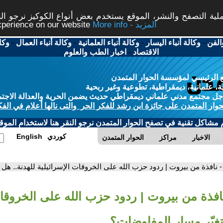
ة التصفح والنشر، الموقع يستخدم بعض أنواع الكوكيز نرجو النق
More info - المزيد
experience on our website
الفن
-
وكالة أنباء اليسار
-
وكالة أنباء العلمانية
-
وكالة أنباء العمال
-
وكا
الاقتصاد
-
اخبار الطب والعلوم
 الرئيسي لمؤسسة الحوار المتمدن
، علمانية، ديمقراطية، تطوعية وغير ربحية
ل مجتمع مدني علماني ديمقراطي حديث يضمن الحرية والعدالة الاجتم
حوار المتمدن على جائزة ابن رشد للفكر الحر والتى نالها أعلام في الفك
م مشاكل تقنية في تصفح الحوار المتمدن نرجو النقر هنا لاستخدام الموقع
كوردي
English
الاخبار
مراكز
الحوار المتمدن
- نافذة من بيروت | ردود حزب الله على الخروقات الإسرائيلية للهدنة.. هل
نافذة من بيروت | ردود حزب الله على الخروقات
تغيّر مسار المفاوضات؟