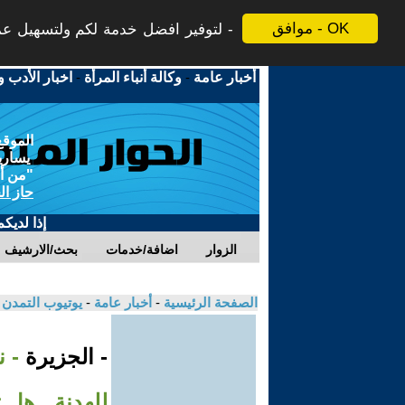
موافق - OK
لتوفير افضل خدمة لكم ولتسهيل عملي
أخبار عامة
-
وكالة أنباء المرأة
-
اخبار الأدب و
الموقع
يسارية
"من أج
حاز ال
إذا لديك
الزوار
اضافة/خدمات
بحث/الارشيف
الصفحة الرئيسية
-
أخبار عامة
-
يوتيوب التمدن
- الجزيرة
- 
للهدنة.. هل 