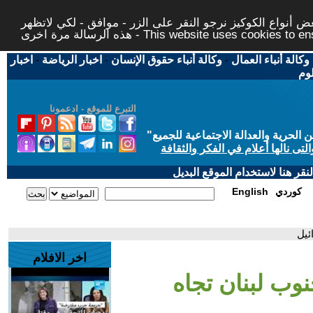
 أنواع الكوكيز نرجو النقر على الزر - موافق - لكي لاتظهر
This website uses cookies to ensure you ge
وكالة أنباء العمال
-
وكالة أنباء حقوق الإنسان
-
اخبار الرياضة
-
اخبار
لوم
التبرع للموقع - ادعمونا
حرية والعدالة الاجتماعية للجميع
"
تى نالها أعلام في الفكر والثقافة
قر هنا لاستخدام الموقع البديل
كوردي
English
ئيل
اخر الافلام
وب لبنان تجاه