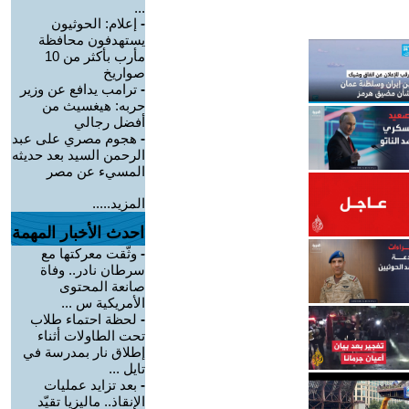
...
-
إعلام: الحوثيون
يستهدفون محافظة
مأرب بأكثر من 10
صواريخ
-
ترامب يدافع عن وزير
حربه: هيغسيث من
أفضل رجالي
-
هجوم مصري على عبد
الرحمن السيد بعد حديثه
المسيء عن مصر
المزيد.....
احدث الأخبار المهمة
-
وثّقت معركتها مع
سرطان نادر.. وفاة
صانعة المحتوى
الأمريكية س ...
-
لحظة احتماء طلاب
تحت الطاولات أثناء
إطلاق نار بمدرسة في
تايل ...
-
بعد تزايد عمليات
الإنقاذ.. ماليزيا تقيّد