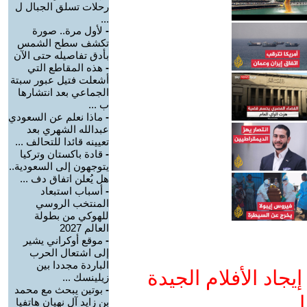
رحلات تسلق الجبال ل
...
-
لأول مرة.. صورة
تكشف سطح الشمس
بأدق تفاصيله حتى الآن
-
هذه المقاطع التي
أشعلت فتيل عبور سبتة
الجماعي بعد انتشارها
ب ...
-
ماذا نعلم عن السعودي
عبدالله الشهري بعد
تعيينه قائدا للتحالف ...
-
قادة باكستان وتركيا
يتوجهون إلى السعودية..
هل يُعلن اتفاق دف ...
-
أسباب استبعاد
المنتخب الروسي
للهوكي من بطولة
العالم 2027
-
موقع أوكراني يشير
إلى اشتعال الحرب
الباردة مجددا بين
جاد الأفلام الجيدة
زيلينسك ...
-
بوتين يبحث مع محمد
ا
بن زايد آل نهيان هاتفيا