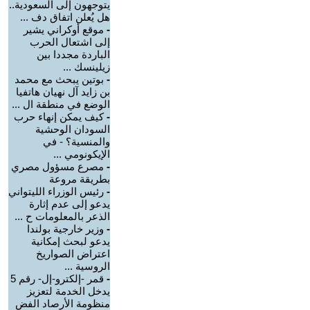
يتوجهون إلى السعودية..
هل يُعلن اتفاق دف ...
-
موقع أوكراني يشير
إلى اشتعال الحرب
الباردة مجددا بين
زيلينسك ...
-
بوتين يبحث مع محمد
بن زايد آل نهيان هاتفيا
الوضع في منطقة ال ...
-
كيف يمكن إنهاء حرب
السودان الوحشية
والمنسية؟ - في
الإيكونومي ...
-
مصرع مسؤول مصري
بطريقة مروعة
-
رئيس الوزراء الليتواني
يدعو إلى عدم إثارة
الذعر بالمعلومات ح ...
-
وزير خارجية بولندا
يدعو لبحث إمكانية
اعتراض الصواريخ
الروسية ...
-
قمر -إلكترو-إل- رقم 5
يدخل الخدمة لتعزيز
منظومة الأرصاد الفض