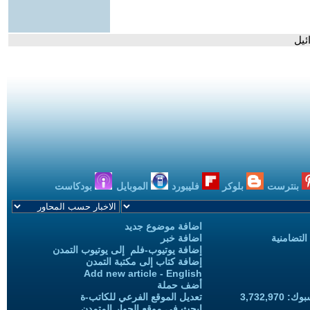
ئيل
بنترست
بلوكر
فليبورد
الموبايل
بودكاست
اضافة موضوع جديد
التضامنية
اضافة خبر
إضافة يوتيوب-فلم إلى يوتيوب التمدن
إضافة كتاب إلى مكتبة التمدن
Add new article - English
أضف حملة
3,732,97
تعديل الموقع الفرعي للكاتب-ة
ابحث في موقع الحوار المتمدن