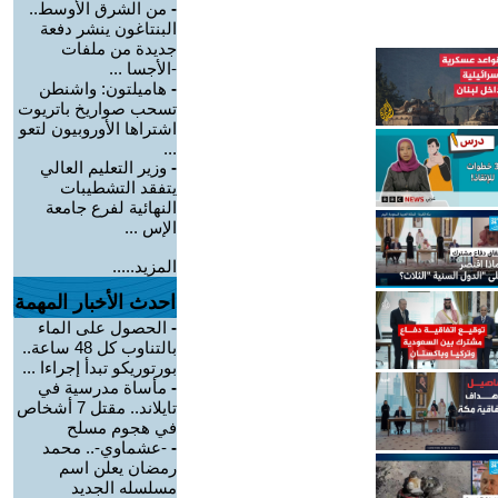
-
من الشرق الأوسط..
البنتاغون ينشر دفعة
جديدة من ملفات
-الأجسا ...
-
هاميلتون: واشنطن
تسحب صواريخ باتريوت
اشتراها الأوروبيون لتعو
...
-
وزير التعليم العالي
يتفقد التشطيبات
النهائية لفرع جامعة
الإس ...
المزيد.....
احدث الأخبار المهمة
-
الحصول على الماء
بالتناوب كل 48 ساعة..
بورتوريكو تبدأ إجراءا ...
-
مأساة مدرسية في
تايلاند.. مقتل 7 أشخاص
في هجوم مسلح
-
-عشماوي-.. محمد
رمضان يعلن اسم
مسلسله الجديد