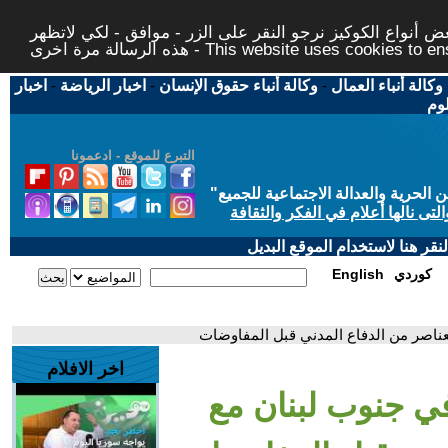
 أنواع الكوكيز نرجو النقر على الزر - موافق - لكي لاتظهر
This website uses cookies to ensure you ge
وكالة أنباء العمال
-
وكالة أنباء حقوق الإنسان
-
اخبار الرياضة
-
اخبار
لوم
التبرع للموقع - ادعمونا
حرية والعدالة الاجتماعية للجميع
"
تى نالها أعلام في الفكر والثقافة
قر هنا لاستخدام الموقع البديل
كوردي
English
عناصر من الدفاع المدني قبل المفاوضات
اخر الافلام
في جنوب لبنان مع