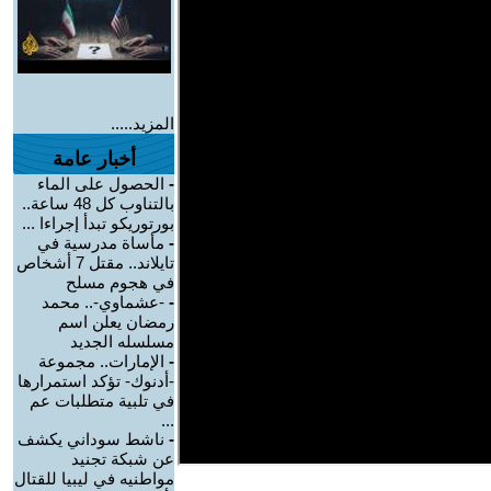
المزيد.....
أخبار عامة
-
الحصول على الماء
بالتناوب كل 48 ساعة..
بورتوريكو تبدأ إجراءا ...
-
مأساة مدرسية في
تايلاند.. مقتل 7 أشخاص
في هجوم مسلح
-
-عشماوي-.. محمد
رمضان يعلن اسم
مسلسله الجديد
-
الإمارات.. مجموعة
-أدنوك- تؤكد استمرارها
في تلبية متطلبات عم
...
-
ناشط سوداني يكشف
عن شبكة تجنيد
مواطنيه في ليبيا للقتال