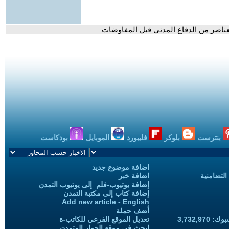
عناصر من الدفاع المدني قبل المفاوضات
بنترست
بلوكر
فليبورد
الموبايل
بودكاست
اضافة موضوع جديد
التضامنية
اضافة خبر
إضافة يوتيوب-فلم إلى يوتيوب التمدن
إضافة كتاب إلى مكتبة التمدن
Add new article - English
أضف حملة
3,732,97
تعديل الموقع الفرعي للكاتب-ة
ابحث في موقع الحوار المتمدن