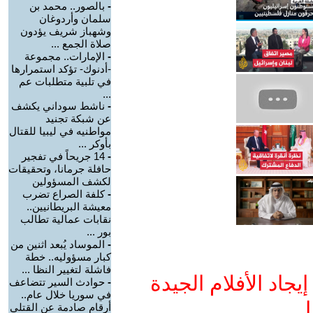
-
بالصور.. محمد بن
سلمان وأردوغان
وشهباز شريف يؤدون
صلاة الجمع ...
-
الإمارات.. مجموعة
-أدنوك- تؤكد استمرارها
في تلبية متطلبات عم
...
-
ناشط سوداني يكشف
عن شبكة تجنيد
مواطنيه في ليبيا للقتال
بأوكر ...
-
14 جريحاً في تفجير
حافلة جرمانا، وتحقيقات
لكشف المسؤولين
-
كلفة الصراع تضرب
معيشة البريطانيين..
نقابات عمالية تطالب
بور ...
-
الموساد يُبعد اثنين من
كبار مسؤوليه.. خطة
فاشلة لتغيير النظا ...
جاد الأفلام الجيدة
-
حوادث السير تتضاعف
في سوريا خلال عام..
ا
أرقام صادمة عن القتلى