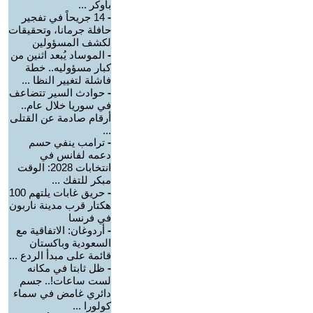
بأوكر ...
-
14 جريحاً في تفجير
حافلة جرمانا، وتحقيقات
لكشف المسؤولين
-
الموساد يُبعد اثنين من
كبار مسؤوليه.. خطة
فاشلة لتغيير النظا ...
-
حوادث السير تتضاعف
في سوريا خلال عام..
أرقام صادمة عن القتلى
...
-
ترامب ينفي حسم
دعمه لفانس في
انتخابات 2028: الوقت
مبكر للتفك ...
-
حريق غابات يلتهم 100
هكتار قرب مدينة ناربون
في فرنسا
-
أردوغان: الاتفاقية مع
السعودية وباكستان
قائمة على مبدأ الردع ...
-
ظل ثابتا في مكانه
لست ساعات!.. جسم
دائري غامض في سماء
كولورا ...